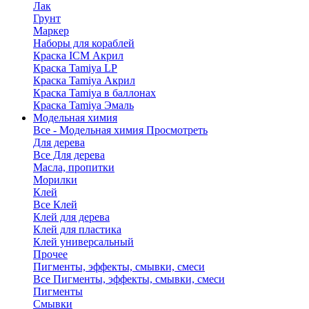
Лак
Грунт
Маркер
Наборы для кораблей
Краска ICM Акрил
Краска Tamiya LP
Краска Tamiya Акрил
Краска Tamiya в баллонах
Краска Tamiya Эмаль
Модельная химия
Все - Модельная химия
Просмотреть
Для дерева
Все Для дерева
Масла, пропитки
Морилки
Клей
Все Клей
Клей для дерева
Клей для пластика
Клей универсальный
Прочее
Пигменты, эффекты, смывки, смеси
Все Пигменты, эффекты, смывки, смеси
Пигменты
Смывки