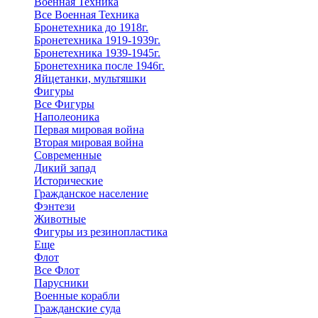
Военная Техника
Все Военная Техника
Бронетехника до 1918г.
Бронетехника 1919-1939г.
Бронетехника 1939-1945г.
Бронетехника после 1946г.
Яйцетанки, мультяшки
Фигуры
Все Фигуры
Наполеоника
Первая мировая война
Вторая мировая война
Современные
Дикий запад
Исторические
Гражданское население
Фэнтези
Животные
Фигуры из резинопластика
Еще
Флот
Все Флот
Парусники
Военные корабли
Гражданские суда