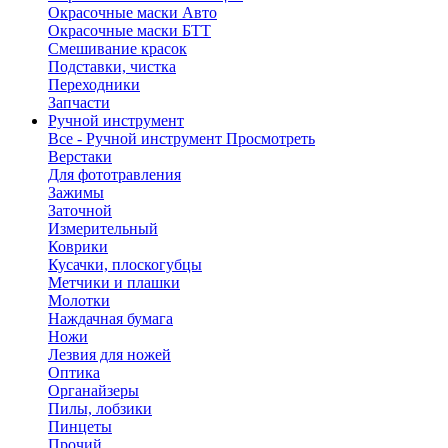
Окрасочные маски Авто
Окрасочные маски БТТ
Смешивание красок
Подставки, чистка
Переходники
Запчасти
Ручной инструмент
Все - Ручной инструмент
Просмотреть
Верстаки
Для фототравления
Зажимы
Заточной
Измерительный
Коврики
Кусачки, плоскогубцы
Метчики и плашки
Молотки
Наждачная бумага
Ножи
Лезвия для ножей
Оптика
Органайзеры
Пилы, лобзики
Пинцеты
Прочий