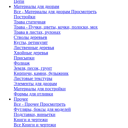
Цепи
Материалы для диорам
Все - Материалы для диорам
Просмотреть
Постройки
Трава статичная
Трава - Пучки, цветы, кочки, полоски, мох
Трава в листах, рулонах
Стволы деревьев
Кусты, ретикулят
Лиственные деревья
Хвойные деревья
Присыпки
Фолиаж
Земля, песок, грунт
Кирпичи, камни, булыжник
Листовые текстуры
Элементы для диорам
Материалы для постройки
Формы для отливки
Прочее
Все - Прочее
Просмотреть
Футляры, боксы для моделей
Подставки, виньетки
Книги и чертежи
Все Книги и чертежи