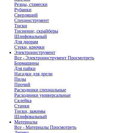
Резцы, стамески
Рубанки
Сверлящий
Специнструмент
Тиски
Тиснение, скрайберы
Шлифовальный
Для диорам
Стеки, крючки
Электроинструмент
Все - Электроинструмент
Просмотреть
Бормашины
Для пайки
Насадки для дрели
Пилы
Прочий
Расходники специальные
Расходники универсальные
Склейка
Станки
Тиски, зажимы
Шлифовальный
Материалы
Все - Материалы
Просмотреть
Дерево