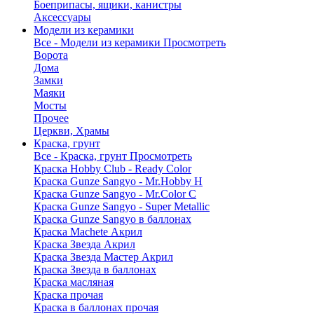
Боеприпасы, ящики, канистры
Аксессуары
Модели из керамики
Все - Модели из керамики
Просмотреть
Ворота
Дома
Замки
Маяки
Мосты
Прочее
Церкви, Храмы
Краска, грунт
Все - Краска, грунт
Просмотреть
Краска Hobby Club - Ready Color
Краска Gunze Sangyo - Mr.Hobby H
Краска Gunze Sangyo - Mr.Color C
Краска Gunze Sangyo - Super Metallic
Краска Gunze Sangyo в баллонах
Краска Machete Акрил
Краска Звезда Акрил
Краска Звезда Мастер Акрил
Краска Звезда в баллонах
Краска масляная
Краска прочая
Краска в баллонах прочая