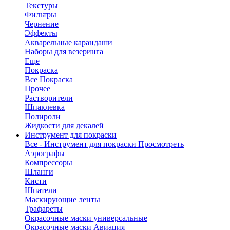
Текстуры
Фильтры
Чернение
Эффекты
Акварельные карандаши
Наборы для везеринга
Еще
Покраска
Все Покраска
Прочее
Растворители
Шпаклевка
Полироли
Жидкости для декалей
Инструмент для покраски
Все - Инструмент для покраски
Просмотреть
Аэрографы
Компрессоры
Шланги
Кисти
Шпатели
Маскирующие ленты
Трафареты
Окрасочные маски универсальные
Окрасочные маски Авиация