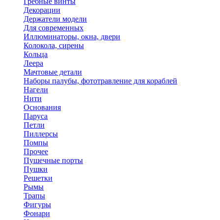
Гребные винты
Декорации
Держатели модели
Для современных
Иллюминаторы, окна, двери
Колокола, сирены
Кольца
Леера
Мачтовые детали
Наборы палубы, фототравление для кораблей
Нагели
Нити
Основания
Паруса
Петли
Пиллерсы
Помпы
Прочее
Пушечные порты
Пушки
Решетки
Рымы
Трапы
Фигуры
Фонари