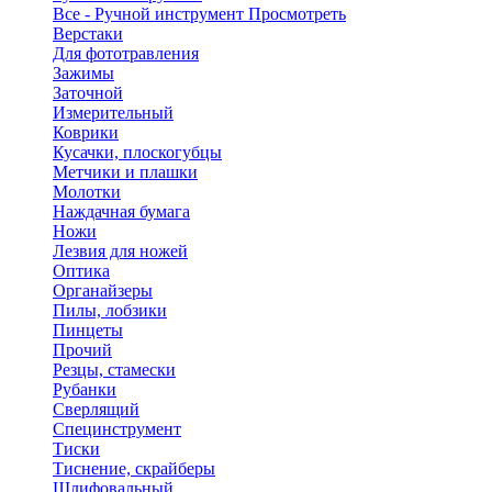
Все - Ручной инструмент
Просмотреть
Верстаки
Для фототравления
Зажимы
Заточной
Измерительный
Коврики
Кусачки, плоскогубцы
Метчики и плашки
Молотки
Наждачная бумага
Ножи
Лезвия для ножей
Оптика
Органайзеры
Пилы, лобзики
Пинцеты
Прочий
Резцы, стамески
Рубанки
Сверлящий
Специнструмент
Тиски
Тиснение, скрайберы
Шлифовальный