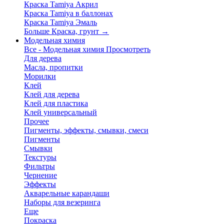
Краска Tamiya Акрил
Краска Tamiya в баллонах
Краска Tamiya Эмаль
Больше Краска, грунт
→
Модельная химия
Все - Модельная химия
Просмотреть
Для дерева
Масла, пропитки
Морилки
Клей
Клей для дерева
Клей для пластика
Клей универсальный
Прочее
Пигменты, эффекты, смывки, смеси
Пигменты
Смывки
Текстуры
Фильтры
Чернение
Эффекты
Акварельные карандаши
Наборы для везеринга
Еще
Покраска