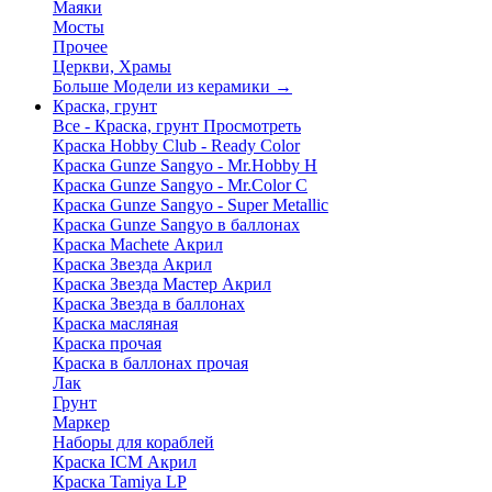
Маяки
Мосты
Прочее
Церкви, Храмы
Больше Модели из керамики
→
Краска, грунт
Все - Краска, грунт
Просмотреть
Краска Hobby Club - Ready Color
Краска Gunze Sangyo - Mr.Hobby H
Краска Gunze Sangyo - Mr.Color C
Краска Gunze Sangyo - Super Metallic
Краска Gunze Sangyo в баллонах
Краска Machete Акрил
Краска Звезда Акрил
Краска Звезда Мастер Акрил
Краска Звезда в баллонах
Краска масляная
Краска прочая
Краска в баллонах прочая
Лак
Грунт
Маркер
Наборы для кораблей
Краска ICM Акрил
Краска Tamiya LP