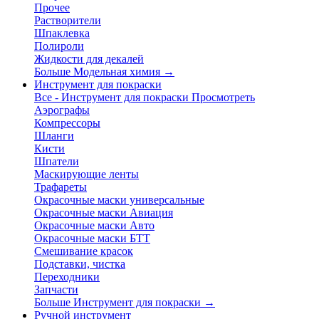
Прочее
Растворители
Шпаклевка
Полироли
Жидкости для декалей
Больше Модельная химия
→
Инструмент для покраски
Все - Инструмент для покраски
Просмотреть
Аэрографы
Компрессоры
Шланги
Кисти
Шпатели
Маскирующие ленты
Трафареты
Окрасочные маски универсальные
Окрасочные маски Авиация
Окрасочные маски Авто
Окрасочные маски БТТ
Смешивание красок
Подставки, чистка
Переходники
Запчасти
Больше Инструмент для покраски
→
Ручной инструмент