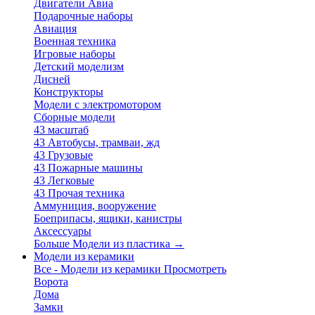
Двигатели Авиа
Подарочные наборы
Авиация
Военная техника
Игровые наборы
Детский моделизм
Дисней
Конструкторы
Модели с электромотором
Сборные модели
43 масштаб
43 Автобусы, трамваи, жд
43 Грузовые
43 Пожарные машины
43 Легковые
43 Прочая техника
Аммуниция, вооружение
Боеприпасы, ящики, канистры
Аксессуары
Больше Модели из пластика
→
Модели из керамики
Все - Модели из керамики
Просмотреть
Ворота
Дома
Замки