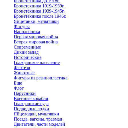
Бронетехника до 1918г.
Бронетехника 1919-1939г.
Бронетехника 1939-1945г.
Бронетехника после 1946г.
Яйцетанки, мультяшки
Фигуры
Наполеоника
Первая мировая война
Вторая мировая война
Современные
Дикий запад
Исторические
Гражданское население
Фэнтези
Животные
Фигуры из резинопластика
Еще
Флот
Парусники
Военные корабли
Гражданские суда
Подводные лодки
Яйцелодки, мультяшки
Поезда, вагоны, травмаи
Двигатели, части моделей