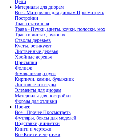
Цепи
Материалы для диорам
Все - Материалы для диорам
Просмотреть
Постройки
Трава статичная
Трава - Пучки, цветы, кочки, полоски, мох
Трава в листах, рулонах
Стволы деревьев
Кусты, ретикулят
Лиственные деревья
Хвойные деревья
Присыпки
Фолиаж
Земля, песок, грунт
Кирпичи, камни, булыжник
Листовые текстуры
Элементы для диорам
Материалы для постройки
Формы для отливки
Прочее
Все - Прочее
Просмотреть
Футляры, боксы для моделей
Подставки, виньетки
Книги и чертежи
Все Книги и чертежи