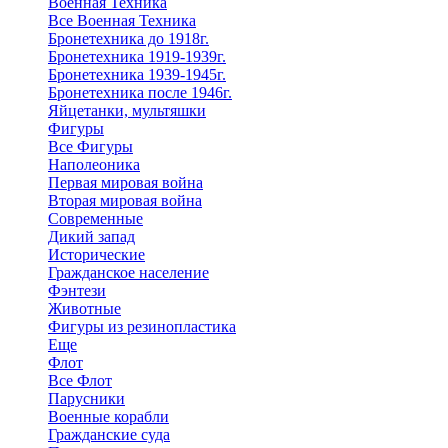
Военная Техника
Все Военная Техника
Бронетехника до 1918г.
Бронетехника 1919-1939г.
Бронетехника 1939-1945г.
Бронетехника после 1946г.
Яйцетанки, мультяшки
Фигуры
Все Фигуры
Наполеоника
Первая мировая война
Вторая мировая война
Современные
Дикий запад
Исторические
Гражданское население
Фэнтези
Животные
Фигуры из резинопластика
Еще
Флот
Все Флот
Парусники
Военные корабли
Гражданские суда