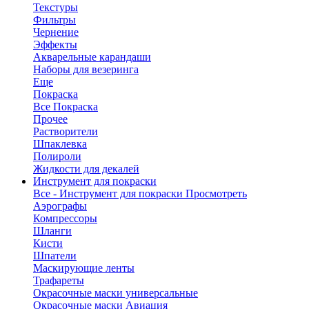
Текстуры
Фильтры
Чернение
Эффекты
Акварельные карандаши
Наборы для везеринга
Еще
Покраска
Все Покраска
Прочее
Растворители
Шпаклевка
Полироли
Жидкости для декалей
Инструмент для покраски
Все - Инструмент для покраски
Просмотреть
Аэрографы
Компрессоры
Шланги
Кисти
Шпатели
Маскирующие ленты
Трафареты
Окрасочные маски универсальные
Окрасочные маски Авиация