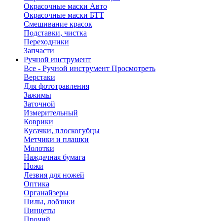
Окрасочные маски Авто
Окрасочные маски БТТ
Смешивание красок
Подставки, чистка
Переходники
Запчасти
Ручной инструмент
Все - Ручной инструмент
Просмотреть
Верстаки
Для фототравления
Зажимы
Заточной
Измерительный
Коврики
Кусачки, плоскогубцы
Метчики и плашки
Молотки
Наждачная бумага
Ножи
Лезвия для ножей
Оптика
Органайзеры
Пилы, лобзики
Пинцеты
Прочий