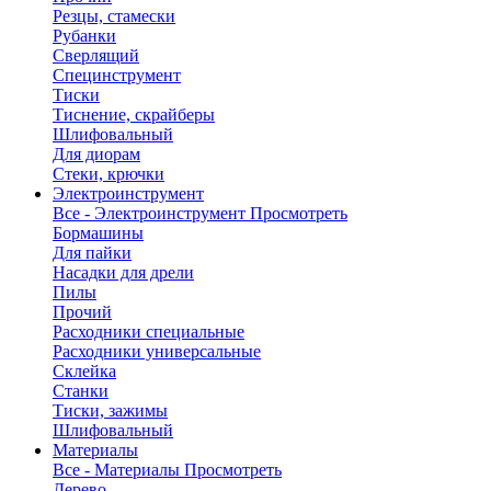
Резцы, стамески
Рубанки
Сверлящий
Специнструмент
Тиски
Тиснение, скрайберы
Шлифовальный
Для диорам
Стеки, крючки
Электроинструмент
Все - Электроинструмент
Просмотреть
Бормашины
Для пайки
Насадки для дрели
Пилы
Прочий
Расходники специальные
Расходники универсальные
Склейка
Станки
Тиски, зажимы
Шлифовальный
Материалы
Все - Материалы
Просмотреть
Дерево