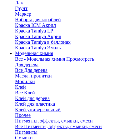
Лак
Грунт
Маркер
Наборы для кораблей
Краска ICM Акрил
Краска Tamiya LP
Краска Tamiya Акрил
Краска Tamiya в баллонах
Краска Tamiya Эмаль
Модельная химия
Все - Модельная химия
Просмотреть
Для дерева
Все Для дерева
Масла, пропитки
Морилки
Клей
Все Клей
Клей для дерева
Клей для пластика
Клей универсальный
Прочее
Пигменты, эффекты, смывки, смеси
Все Пигменты, эффекты, смывки, смеси
Пигменты
Смывки