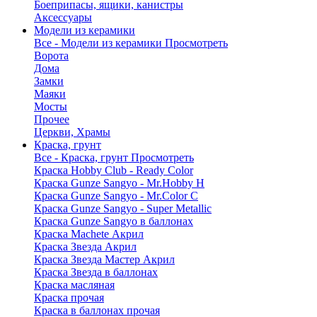
Боеприпасы, ящики, канистры
Аксессуары
Модели из керамики
Все - Модели из керамики
Просмотреть
Ворота
Дома
Замки
Маяки
Мосты
Прочее
Церкви, Храмы
Краска, грунт
Все - Краска, грунт
Просмотреть
Краска Hobby Club - Ready Color
Краска Gunze Sangyo - Mr.Hobby H
Краска Gunze Sangyo - Mr.Color C
Краска Gunze Sangyo - Super Metallic
Краска Gunze Sangyo в баллонах
Краска Machete Акрил
Краска Звезда Акрил
Краска Звезда Мастер Акрил
Краска Звезда в баллонах
Краска масляная
Краска прочая
Краска в баллонах прочая