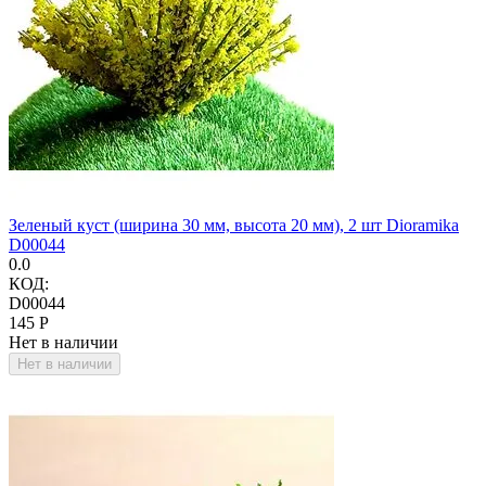
Зеленый куст (ширина 30 мм, высота 20 мм), 2 шт Dioramika
D00044
0.0
КОД:
D00044
‍145‍
Р
Нет в наличии
Нет в наличии