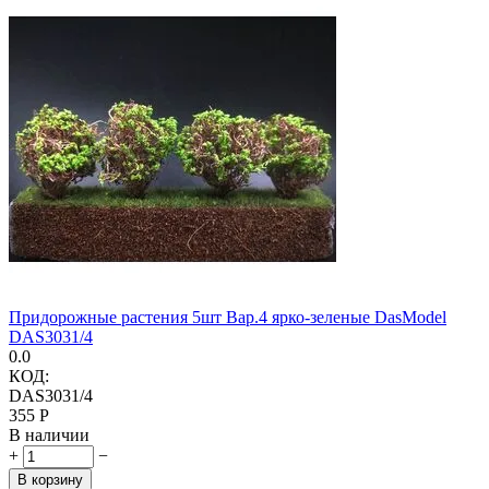
Придорожные растения 5шт Вар.4 ярко-зеленые DasModel
DAS3031/4
0.0
КОД:
DAS3031/4
‍355‍
Р
В наличии
+
−
В корзину