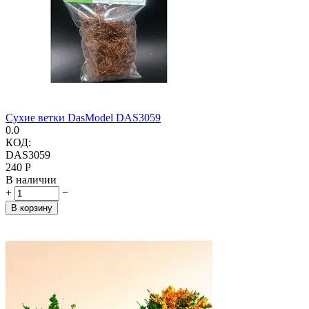
Сухие ветки DasModel DAS3059
0.0
КОД:
DAS3059
‍240‍
Р
В наличии
+
−
В корзину