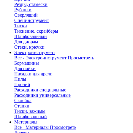
Резцы, стамески
Рубанки
Сверлящий
Специнструмент
Тиски
Тиснение, скрайберы
Шлифовальный
Для диорам
Стеки, крючки
Электроинструмент
Все - Электроинструмент
Просмотреть
Бормашины
Для пайки
Насадки для дрели
Пилы
Прочий
Расходники специальные
Расходники универсальные
Склейка
Станки
Тиски, зажимы
Шлифовальный
Материалы
Все - Материалы
Просмотреть
Дерево