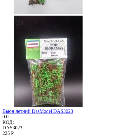
Вьюн летний DasModel DAS3023
0.0
КОД:
DAS3023
‍225‍
Р