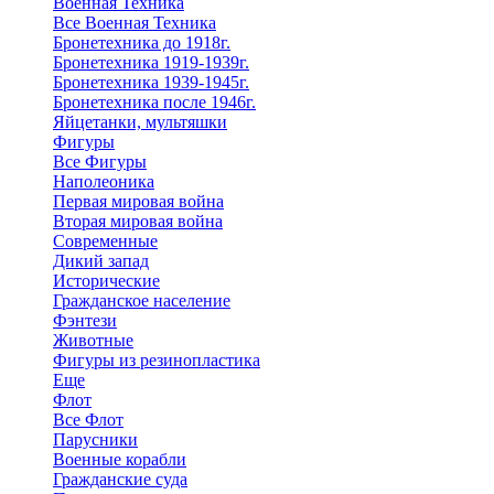
Военная Техника
Все Военная Техника
Бронетехника до 1918г.
Бронетехника 1919-1939г.
Бронетехника 1939-1945г.
Бронетехника после 1946г.
Яйцетанки, мультяшки
Фигуры
Все Фигуры
Наполеоника
Первая мировая война
Вторая мировая война
Современные
Дикий запад
Исторические
Гражданское население
Фэнтези
Животные
Фигуры из резинопластика
Еще
Флот
Все Флот
Парусники
Военные корабли
Гражданские суда