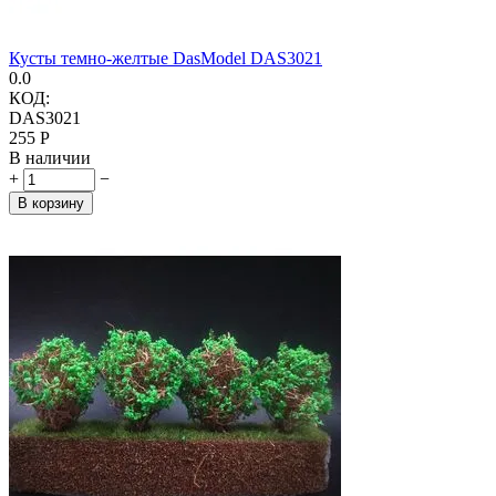
Кусты темно-желтые DasModel DAS3021
0.0
КОД:
DAS3021
‍255‍
Р
В наличии
+
−
В корзину