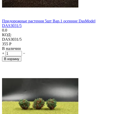
Придорожные растения 5шт Вар.1 осенние DasModel
DAS3031/5
0.0
КОД:
DAS3031/5
‍355‍
Р
В наличии
+
−
В корзину