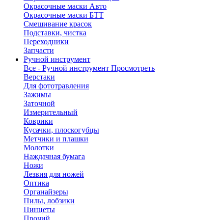
Окрасочные маски Авто
Окрасочные маски БТТ
Смешивание красок
Подставки, чистка
Переходники
Запчасти
Ручной инструмент
Все - Ручной инструмент
Просмотреть
Верстаки
Для фототравления
Зажимы
Заточной
Измерительный
Коврики
Кусачки, плоскогубцы
Метчики и плашки
Молотки
Наждачная бумага
Ножи
Лезвия для ножей
Оптика
Органайзеры
Пилы, лобзики
Пинцеты
Прочий