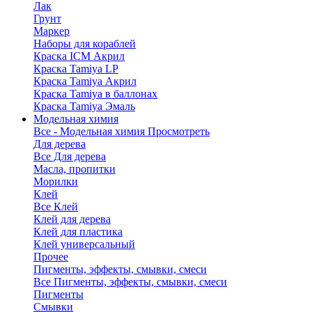
Лак
Грунт
Маркер
Наборы для кораблей
Краска ICM Акрил
Краска Tamiya LP
Краска Tamiya Акрил
Краска Tamiya в баллонах
Краска Tamiya Эмаль
Модельная химия
Все - Модельная химия
Просмотреть
Для дерева
Все Для дерева
Масла, пропитки
Морилки
Клей
Все Клей
Клей для дерева
Клей для пластика
Клей универсальный
Прочее
Пигменты, эффекты, смывки, смеси
Все Пигменты, эффекты, смывки, смеси
Пигменты
Смывки