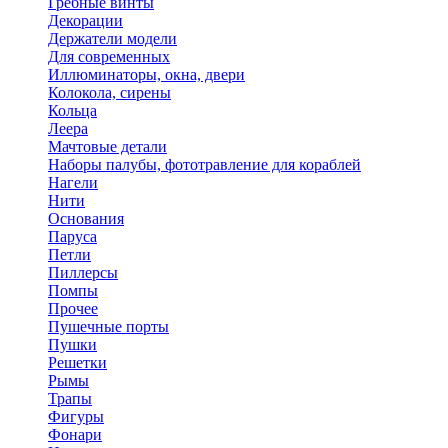
Гребные винты
Декорации
Держатели модели
Для современных
Иллюминаторы, окна, двери
Колокола, сирены
Кольца
Леера
Мачтовые детали
Наборы палубы, фототравление для кораблей
Нагели
Нити
Основания
Паруса
Петли
Пиллерсы
Помпы
Прочее
Пушечные порты
Пушки
Решетки
Рымы
Трапы
Фигуры
Фонари