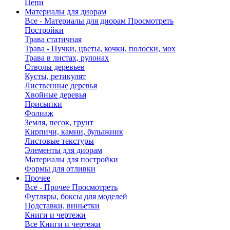
Цепи
Материалы для диорам
Все - Материалы для диорам
Просмотреть
Постройки
Трава статичная
Трава - Пучки, цветы, кочки, полоски, мох
Трава в листах, рулонах
Стволы деревьев
Кусты, ретикулят
Лиственные деревья
Хвойные деревья
Присыпки
Фолиаж
Земля, песок, грунт
Кирпичи, камни, булыжник
Листовые текстуры
Элементы для диорам
Материалы для постройки
Формы для отливки
Прочее
Все - Прочее
Просмотреть
Футляры, боксы для моделей
Подставки, виньетки
Книги и чертежи
Все Книги и чертежи