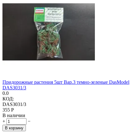
Придорожные растения 5шт Вар.3 темно-зеленые DasModel
DAS3031/3
0.0
КОД:
DAS3031/3
‍355‍
Р
В наличии
+
−
В корзину