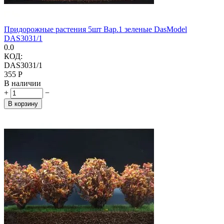
Придорожные растения 5шт Вар.1 зеленые DasModel
DAS3031/1
0.0
КОД:
DAS3031/1
‍355‍
Р
В наличии
+
−
В корзину