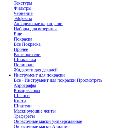
Текстуры
Фильтры
Чернение
Эффекты
Акварельные карандаши
Наборы для везеринга
Еще
Покраска
Все Покраска
Прочее
Растворители
Шпаклевка
Полироли
Жидкости для декалей
Инструмент для покраски
Все - Инструмент для покраски
Просмотреть
Аэрографы
Компрессоры
Шланги
Кисти
Шпатели
Маскирующие ленты
Трафареты
Окрасочные маски универсальные
Окрасочные маски Авиация