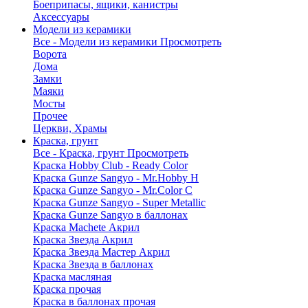
Боеприпасы, ящики, канистры
Аксессуары
Модели из керамики
Все - Модели из керамики
Просмотреть
Ворота
Дома
Замки
Маяки
Мосты
Прочее
Церкви, Храмы
Краска, грунт
Все - Краска, грунт
Просмотреть
Краска Hobby Club - Ready Color
Краска Gunze Sangyo - Mr.Hobby H
Краска Gunze Sangyo - Mr.Color C
Краска Gunze Sangyo - Super Metallic
Краска Gunze Sangyo в баллонах
Краска Machete Акрил
Краска Звезда Акрил
Краска Звезда Мастер Акрил
Краска Звезда в баллонах
Краска масляная
Краска прочая
Краска в баллонах прочая