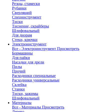
Резцы, стамески
Рубанки
Сверлящий
Специнструмент
Тиски
Тиснение, скрайберы
Шлифовальный
Для диорам
Стеки, крючки
Электроинструмент
Все - Электроинструмент
Просмотреть
Бормашины
Для пайки
Насадки для дрели
Пилы
Прочий
Расходники специальные
Расходники универсальные
Склейка
Станки
Тиски, зажимы
Шлифовальный
Материалы
Все - Материалы
Просмотреть
Дерево