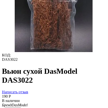
КОД:
DAS3022
Вьюн сухой DasModel
DAS3022
Написать отзыв
‍190‍
Р
В наличии
Бренд
DasModel