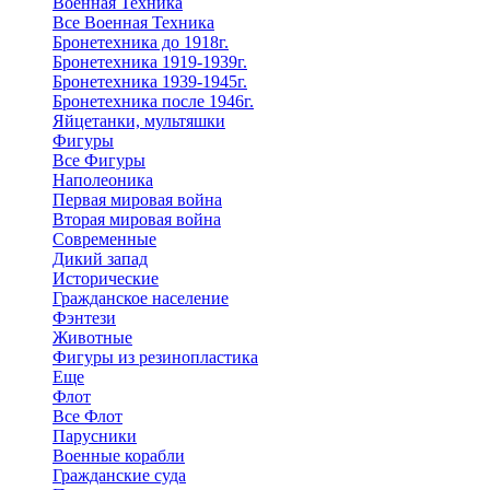
Военная Техника
Все Военная Техника
Бронетехника до 1918г.
Бронетехника 1919-1939г.
Бронетехника 1939-1945г.
Бронетехника после 1946г.
Яйцетанки, мультяшки
Фигуры
Все Фигуры
Наполеоника
Первая мировая война
Вторая мировая война
Современные
Дикий запад
Исторические
Гражданское население
Фэнтези
Животные
Фигуры из резинопластика
Еще
Флот
Все Флот
Парусники
Военные корабли
Гражданские суда