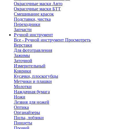
Окрасочные маски Авто
Окрасочные маски БТТ
Смешивание красок
Подставки, чистка
Переходники
Запчасти
Ручной инструмент
Все - Ручной инструмент
Просмотреть
Верстаки
Для фототравления
Зажимы
Заточной
Измерительный
Коврики
Кусачки, плоскогубцы
Метчики и плашки
Молотки
Наждачная бумага
Ножи
Лезвия для ножей
Оптика
Органайзеры
Пилы, лобзики
Пинцеты
Прочий