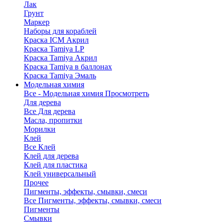
Лак
Грунт
Маркер
Наборы для кораблей
Краска ICM Акрил
Краска Tamiya LP
Краска Tamiya Акрил
Краска Tamiya в баллонах
Краска Tamiya Эмаль
Модельная химия
Все - Модельная химия
Просмотреть
Для дерева
Все Для дерева
Масла, пропитки
Морилки
Клей
Все Клей
Клей для дерева
Клей для пластика
Клей универсальный
Прочее
Пигменты, эффекты, смывки, смеси
Все Пигменты, эффекты, смывки, смеси
Пигменты
Смывки