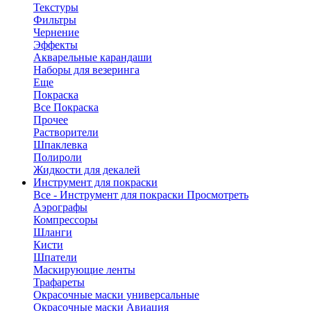
Текстуры
Фильтры
Чернение
Эффекты
Акварельные карандаши
Наборы для везеринга
Еще
Покраска
Все Покраска
Прочее
Растворители
Шпаклевка
Полироли
Жидкости для декалей
Инструмент для покраски
Все - Инструмент для покраски
Просмотреть
Аэрографы
Компрессоры
Шланги
Кисти
Шпатели
Маскирующие ленты
Трафареты
Окрасочные маски универсальные
Окрасочные маски Авиация