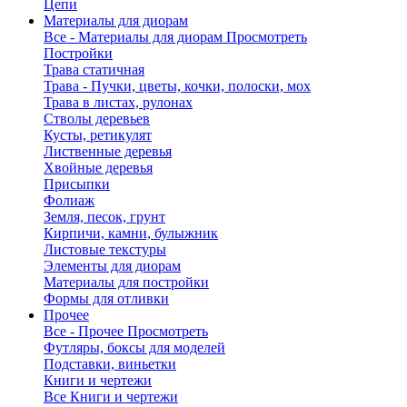
Цепи
Материалы для диорам
Все - Материалы для диорам
Просмотреть
Постройки
Трава статичная
Трава - Пучки, цветы, кочки, полоски, мох
Трава в листах, рулонах
Стволы деревьев
Кусты, ретикулят
Лиственные деревья
Хвойные деревья
Присыпки
Фолиаж
Земля, песок, грунт
Кирпичи, камни, булыжник
Листовые текстуры
Элементы для диорам
Материалы для постройки
Формы для отливки
Прочее
Все - Прочее
Просмотреть
Футляры, боксы для моделей
Подставки, виньетки
Книги и чертежи
Все Книги и чертежи