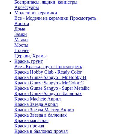
Боеприпасы, ящики, канистры
Аксессуары
Модели из керамики
Все - Модели из керамики
Просмотреть
Ворота
Дома
Замки
Маяки
Мосты
Прочее
Церкви, Храмы
Краска, грунт
Все - Краска, грунт
Просмотреть
Краска Hobby Club - Ready Color
Краска Gunze Sangyo - Mr.Hobby H
Краска Gunze Sangyo - Mr.Color C
Краска Gunze Sangyo - Super Metallic
Краска Gunze Sangyo в баллонах
Краска Machete Акрил
Краска Звезда Акрил
Краска Звезда Мастер Акрил
Краска Звезда в баллонах
Краска масляная
Краска прочая
Краска в баллонах прочая