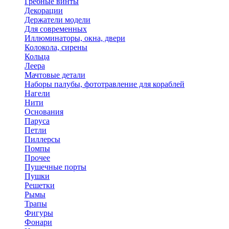
Гребные винты
Декорации
Держатели модели
Для современных
Иллюминаторы, окна, двери
Колокола, сирены
Кольца
Леера
Мачтовые детали
Наборы палубы, фототравление для кораблей
Нагели
Нити
Основания
Паруса
Петли
Пиллерсы
Помпы
Прочее
Пушечные порты
Пушки
Решетки
Рымы
Трапы
Фигуры
Фонари