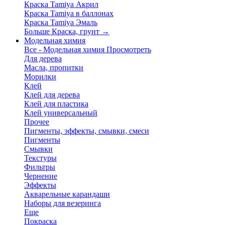
Краска Tamiya Акрил
Краска Tamiya в баллонах
Краска Tamiya Эмаль
Больше Краска, грунт
→
Модельная химия
Все - Модельная химия
Просмотреть
Для дерева
Масла, пропитки
Морилки
Клей
Клей для дерева
Клей для пластика
Клей универсальный
Прочее
Пигменты, эффекты, смывки, смеси
Пигменты
Смывки
Текстуры
Фильтры
Чернение
Эффекты
Акварельные карандаши
Наборы для везеринга
Еще
Покраска