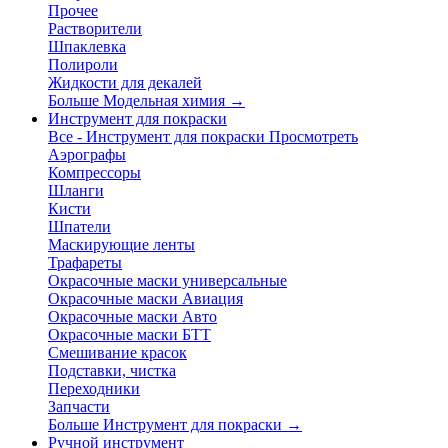
Прочее
Растворители
Шпаклевка
Полироли
Жидкости для декалей
Больше Модельная химия
→
Инструмент для покраски
Все - Инструмент для покраски
Просмотреть
Аэрографы
Компрессоры
Шланги
Кисти
Шпатели
Маскирующие ленты
Трафареты
Окрасочные маски универсальные
Окрасочные маски Авиация
Окрасочные маски Авто
Окрасочные маски БТТ
Смешивание красок
Подставки, чистка
Переходники
Запчасти
Больше Инструмент для покраски
→
Ручной инструмент