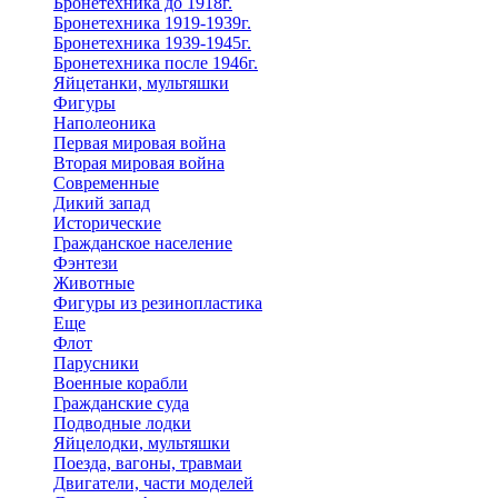
Бронетехника до 1918г.
Бронетехника 1919-1939г.
Бронетехника 1939-1945г.
Бронетехника после 1946г.
Яйцетанки, мультяшки
Фигуры
Наполеоника
Первая мировая война
Вторая мировая война
Современные
Дикий запад
Исторические
Гражданское население
Фэнтези
Животные
Фигуры из резинопластика
Еще
Флот
Парусники
Военные корабли
Гражданские суда
Подводные лодки
Яйцелодки, мультяшки
Поезда, вагоны, травмаи
Двигатели, части моделей