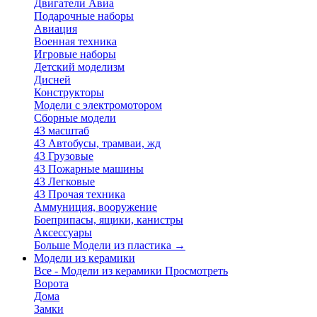
Двигатели Авиа
Подарочные наборы
Авиация
Военная техника
Игровые наборы
Детский моделизм
Дисней
Конструкторы
Модели с электромотором
Сборные модели
43 масштаб
43 Автобусы, трамваи, жд
43 Грузовые
43 Пожарные машины
43 Легковые
43 Прочая техника
Аммуниция, вооружение
Боеприпасы, ящики, канистры
Аксессуары
Больше Модели из пластика
→
Модели из керамики
Все - Модели из керамики
Просмотреть
Ворота
Дома
Замки