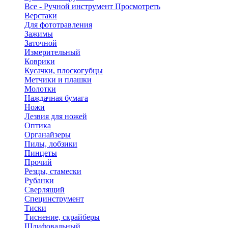
Все - Ручной инструмент
Просмотреть
Верстаки
Для фототравления
Зажимы
Заточной
Измерительный
Коврики
Кусачки, плоскогубцы
Метчики и плашки
Молотки
Наждачная бумага
Ножи
Лезвия для ножей
Оптика
Органайзеры
Пилы, лобзики
Пинцеты
Прочий
Резцы, стамески
Рубанки
Сверлящий
Специнструмент
Тиски
Тиснение, скрайберы
Шлифовальный