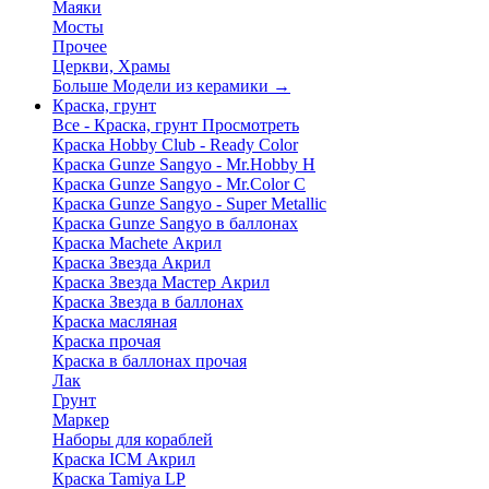
Маяки
Мосты
Прочее
Церкви, Храмы
Больше Модели из керамики
→
Краска, грунт
Все - Краска, грунт
Просмотреть
Краска Hobby Club - Ready Color
Краска Gunze Sangyo - Mr.Hobby H
Краска Gunze Sangyo - Mr.Color C
Краска Gunze Sangyo - Super Metallic
Краска Gunze Sangyo в баллонах
Краска Machete Акрил
Краска Звезда Акрил
Краска Звезда Мастер Акрил
Краска Звезда в баллонах
Краска масляная
Краска прочая
Краска в баллонах прочая
Лак
Грунт
Маркер
Наборы для кораблей
Краска ICM Акрил
Краска Tamiya LP