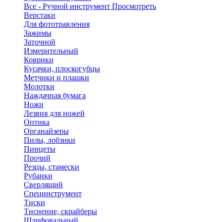
Все - Ручной инструмент
Просмотреть
Верстаки
Для фототравления
Зажимы
Заточной
Измерительный
Коврики
Кусачки, плоскогубцы
Метчики и плашки
Молотки
Наждачная бумага
Ножи
Лезвия для ножей
Оптика
Органайзеры
Пилы, лобзики
Пинцеты
Прочий
Резцы, стамески
Рубанки
Сверлящий
Специнструмент
Тиски
Тиснение, скрайберы
Шлифовальный