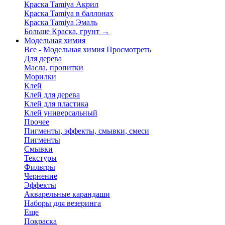
Краска Tamiya Акрил
Краска Tamiya в баллонах
Краска Tamiya Эмаль
Больше Краска, грунт
→
Модельная химия
Все - Модельная химия
Просмотреть
Для дерева
Масла, пропитки
Морилки
Клей
Клей для дерева
Клей для пластика
Клей универсальный
Прочее
Пигменты, эффекты, смывки, смеси
Пигменты
Смывки
Текстуры
Фильтры
Чернение
Эффекты
Акварельные карандаши
Наборы для везеринга
Еще
Покраска