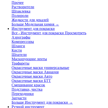
Прочее
Растворители
Шпаклевка
Полироли
Жидкости для декалей
Больше Модельная химия
→
Инструмент для покраски
Все - Инструмент для покраски
Просмотреть
Аэрографы
Компрессоры
Шланги
Кисти
Шпатели
Маскирующие ленты
Трафареты
Окрасочные маски универсальные
Окрасочные маски Авиация
Окрасочные маски Авто
Окрасочные маски БТТ
Смешивание красок
Подставки, чистка
Переходники
Запчасти
Больше Инструмент для покраски
→
Ручной инструмент