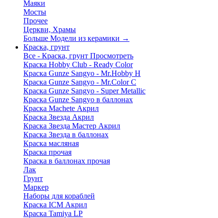
Маяки
Мосты
Прочее
Церкви, Храмы
Больше Модели из керамики
→
Краска, грунт
Все - Краска, грунт
Просмотреть
Краска Hobby Club - Ready Color
Краска Gunze Sangyo - Mr.Hobby H
Краска Gunze Sangyo - Mr.Color C
Краска Gunze Sangyo - Super Metallic
Краска Gunze Sangyo в баллонах
Краска Machete Акрил
Краска Звезда Акрил
Краска Звезда Мастер Акрил
Краска Звезда в баллонах
Краска масляная
Краска прочая
Краска в баллонах прочая
Лак
Грунт
Маркер
Наборы для кораблей
Краска ICM Акрил
Краска Tamiya LP