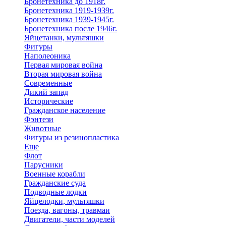
Бронетехника до 1918г.
Бронетехника 1919-1939г.
Бронетехника 1939-1945г.
Бронетехника после 1946г.
Яйцетанки, мультяшки
Фигуры
Наполеоника
Первая мировая война
Вторая мировая война
Современные
Дикий запад
Исторические
Гражданское население
Фэнтези
Животные
Фигуры из резинопластика
Еще
Флот
Парусники
Военные корабли
Гражданские суда
Подводные лодки
Яйцелодки, мультяшки
Поезда, вагоны, травмаи
Двигатели, части моделей