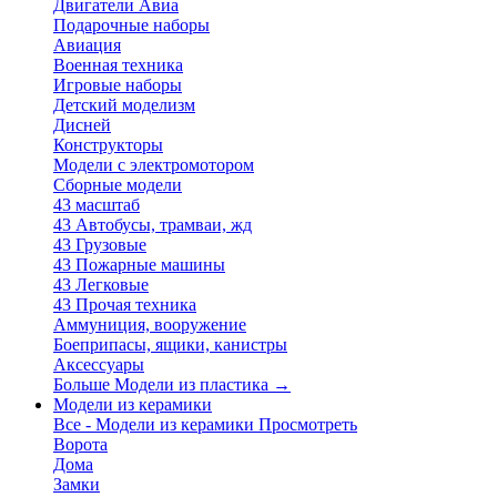
Двигатели Авиа
Подарочные наборы
Авиация
Военная техника
Игровые наборы
Детский моделизм
Дисней
Конструкторы
Модели с электромотором
Сборные модели
43 масштаб
43 Автобусы, трамваи, жд
43 Грузовые
43 Пожарные машины
43 Легковые
43 Прочая техника
Аммуниция, вооружение
Боеприпасы, ящики, канистры
Аксессуары
Больше Модели из пластика
→
Модели из керамики
Все - Модели из керамики
Просмотреть
Ворота
Дома
Замки