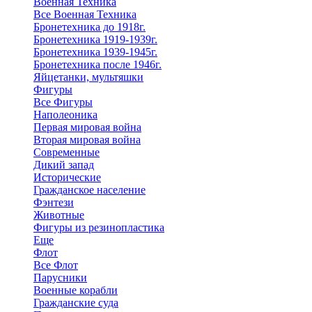
Военная Техника
Все Военная Техника
Бронетехника до 1918г.
Бронетехника 1919-1939г.
Бронетехника 1939-1945г.
Бронетехника после 1946г.
Яйцетанки, мультяшки
Фигуры
Все Фигуры
Наполеоника
Первая мировая война
Вторая мировая война
Современные
Дикий запад
Исторические
Гражданское население
Фэнтези
Животные
Фигуры из резинопластика
Еще
Флот
Все Флот
Парусники
Военные корабли
Гражданские суда