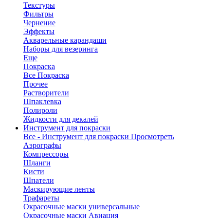
Текстуры
Фильтры
Чернение
Эффекты
Акварельные карандаши
Наборы для везеринга
Еще
Покраска
Все Покраска
Прочее
Растворители
Шпаклевка
Полироли
Жидкости для декалей
Инструмент для покраски
Все - Инструмент для покраски
Просмотреть
Аэрографы
Компрессоры
Шланги
Кисти
Шпатели
Маскирующие ленты
Трафареты
Окрасочные маски универсальные
Окрасочные маски Авиация