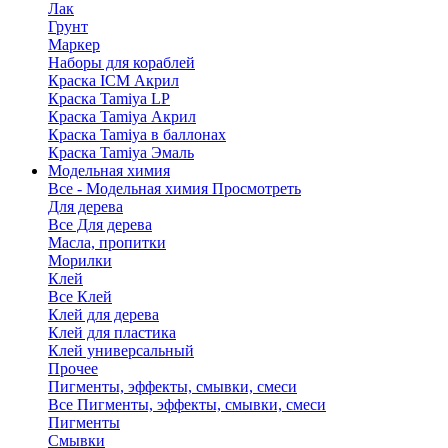
Лак
Грунт
Маркер
Наборы для кораблей
Краска ICM Акрил
Краска Tamiya LP
Краска Tamiya Акрил
Краска Tamiya в баллонах
Краска Tamiya Эмаль
Модельная химия
Все - Модельная химия
Просмотреть
Для дерева
Все Для дерева
Масла, пропитки
Морилки
Клей
Все Клей
Клей для дерева
Клей для пластика
Клей универсальный
Прочее
Пигменты, эффекты, смывки, смеси
Все Пигменты, эффекты, смывки, смеси
Пигменты
Смывки