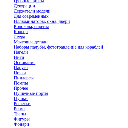
Гребные винты
Декорации
Держатели модели
Для современных
Иллюминаторы, окна, двери
Колокола, сирены
Кольца
Леера
Мачтовые детали
Наборы палубы, фототравление для кораблей
Нагели
Нити
Основания
Паруса
Петли
Пиллерсы
Помпы
Прочее
Пушечные порты
Пушки
Решетки
Рымы
Трапы
Фигуры
Фонари