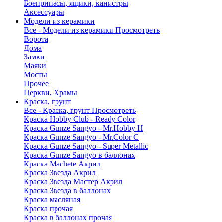
Боеприпасы, ящики, канистры
Аксессуары
Модели из керамики
Все - Модели из керамики
Просмотреть
Ворота
Дома
Замки
Маяки
Мосты
Прочее
Церкви, Храмы
Краска, грунт
Все - Краска, грунт
Просмотреть
Краска Hobby Club - Ready Color
Краска Gunze Sangyo - Mr.Hobby H
Краска Gunze Sangyo - Mr.Color C
Краска Gunze Sangyo - Super Metallic
Краска Gunze Sangyo в баллонах
Краска Machete Акрил
Краска Звезда Акрил
Краска Звезда Мастер Акрил
Краска Звезда в баллонах
Краска масляная
Краска прочая
Краска в баллонах прочая