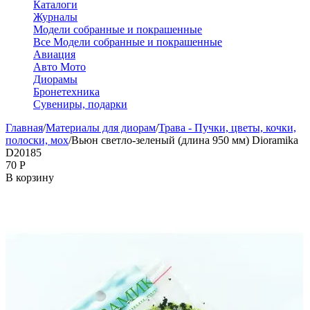
Каталоги
Журналы
Модели собранные и покрашенные
Все Модели собранные и покрашенные
Авиация
Авто Мото
Диорамы
Бронетехника
Сувениры, подарки
Главная
/
Материалы для диорам
/
Трава - Пучки, цветы, кочки,
полоски, мох
/
Вьюн светло-зеленый (длина 950 мм) Dioramika
D20185
‍70‍
Р
В корзину