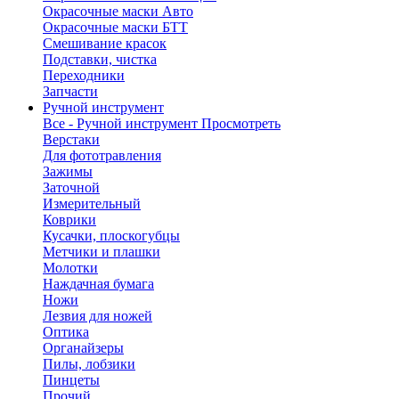
Окрасочные маски Авто
Окрасочные маски БТТ
Смешивание красок
Подставки, чистка
Переходники
Запчасти
Ручной инструмент
Все - Ручной инструмент
Просмотреть
Верстаки
Для фототравления
Зажимы
Заточной
Измерительный
Коврики
Кусачки, плоскогубцы
Метчики и плашки
Молотки
Наждачная бумага
Ножи
Лезвия для ножей
Оптика
Органайзеры
Пилы, лобзики
Пинцеты
Прочий