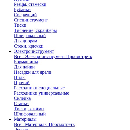
Резцы, стамески
Рубанки
Сверлящий
Специнструмент
Тиски
Тиснение, скрайберы
Шлифовальный
Для диорам
Стеки, крючки
Электроинструмент
Все - Электроинструмент
Просмотреть
Бормашины
Для пайки
Насадки для дрели
Пилы
Прочий
Расходники специальные
Расходники универсальные
Склейка
Станки
Тиски, зажимы
Шлифовальный
Материалы
Все - Материалы
Просмотреть
Дерево