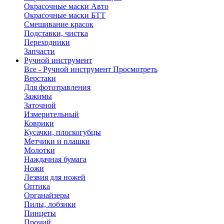
Окрасочные маски Авто
Окрасочные маски БТТ
Смешивание красок
Подставки, чистка
Переходники
Запчасти
Ручной инструмент
Все - Ручной инструмент
Просмотреть
Верстаки
Для фототравления
Зажимы
Заточной
Измерительный
Коврики
Кусачки, плоскогубцы
Метчики и плашки
Молотки
Наждачная бумага
Ножи
Лезвия для ножей
Оптика
Органайзеры
Пилы, лобзики
Пинцеты
Прочий