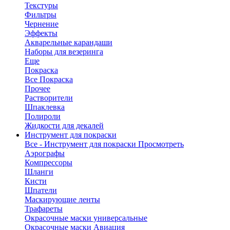
Текстуры
Фильтры
Чернение
Эффекты
Акварельные карандаши
Наборы для везеринга
Еще
Покраска
Все Покраска
Прочее
Растворители
Шпаклевка
Полироли
Жидкости для декалей
Инструмент для покраски
Все - Инструмент для покраски
Просмотреть
Аэрографы
Компрессоры
Шланги
Кисти
Шпатели
Маскирующие ленты
Трафареты
Окрасочные маски универсальные
Окрасочные маски Авиация