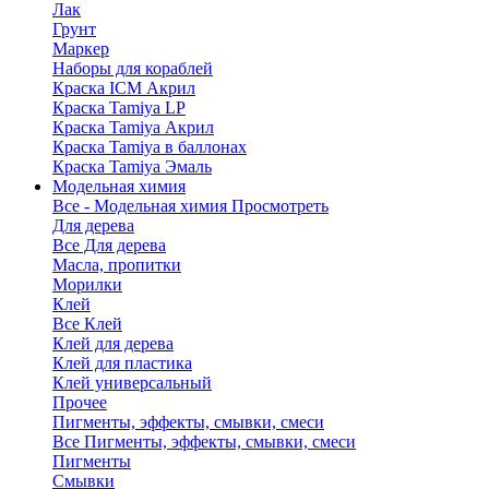
Лак
Грунт
Маркер
Наборы для кораблей
Краска ICM Акрил
Краска Tamiya LP
Краска Tamiya Акрил
Краска Tamiya в баллонах
Краска Tamiya Эмаль
Модельная химия
Все - Модельная химия
Просмотреть
Для дерева
Все Для дерева
Масла, пропитки
Морилки
Клей
Все Клей
Клей для дерева
Клей для пластика
Клей универсальный
Прочее
Пигменты, эффекты, смывки, смеси
Все Пигменты, эффекты, смывки, смеси
Пигменты
Смывки