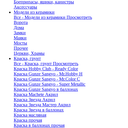
Боеприпасы, ящики, канистры
Аксессуары
Модели из керамики
Все - Модели из керамики
Просмотреть
Ворота
Дома
Замки
Маяки
Мосты
Прочее
Церкви, Храмы
Краска, грунт
Все - Краска, грунт
Просмотреть
Краска Hobby Club - Ready Color
Краска Gunze Sangyo - Mr.Hobby H
Краска Gunze Sangyo - Mr.Color C
Краска Gunze Sangyo - Super Metallic
Краска Gunze Sangyo в баллонах
Краска Machete Акрил
Краска Звезда Акрил
Краска Звезда Мастер Акрил
Краска Звезда в баллонах
Краска масляная
Краска прочая
Краска в баллонах прочая