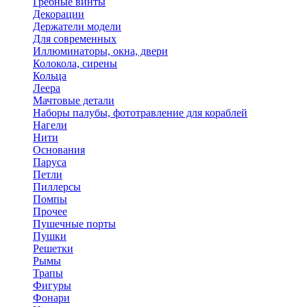
Гребные винты
Декорации
Держатели модели
Для современных
Иллюминаторы, окна, двери
Колокола, сирены
Кольца
Леера
Мачтовые детали
Наборы палубы, фототравление для кораблей
Нагели
Нити
Основания
Паруса
Петли
Пиллерсы
Помпы
Прочее
Пушечные порты
Пушки
Решетки
Рымы
Трапы
Фигуры
Фонари