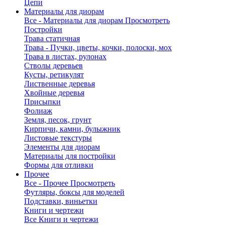
Цепи
Материалы для диорам
Все - Материалы для диорам
Просмотреть
Постройки
Трава статичная
Трава - Пучки, цветы, кочки, полоски, мох
Трава в листах, рулонах
Стволы деревьев
Кусты, ретикулят
Лиственные деревья
Хвойные деревья
Присыпки
Фолиаж
Земля, песок, грунт
Кирпичи, камни, булыжник
Листовые текстуры
Элементы для диорам
Материалы для постройки
Формы для отливки
Прочее
Все - Прочее
Просмотреть
Футляры, боксы для моделей
Подставки, виньетки
Книги и чертежи
Все Книги и чертежи