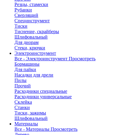
Резцы, стамески
Рубанки
Сверлящий
Специнструмент
Тиски
Тиснение, скрайберы
Шлифовальный
Для диорам
Стеки, крючки
Электроинструмент
Все - Электроинструмент
Просмотреть
Бормашины
Для пайки
Насадки для дрели
Пилы
Прочий
Расходники специальные
Расходники универсальные
Склейка
Станки
Тиски, зажимы
Шлифовальный
Материалы
Все - Материалы
Просмотреть
Дерево