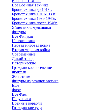
Военная Техника
Все Военная Техника
Бронетехника до 1918г.
Бронетехника 1919-1939г.
Бронетехника 1939-1945г.
Бронетехника после 1946г.
Яйцетанки, мультяшки
Фигуры
Все Фигуры
Наполеоника
Первая мировая война
Вторая мировая война
Современные
Дикий запад
Исторические
Гражданское население
Фэнтези
Животные
Фигуры из резинопластика
Еще
Флот
Все Флот
Парусники
Военные корабли
Гражданские суда