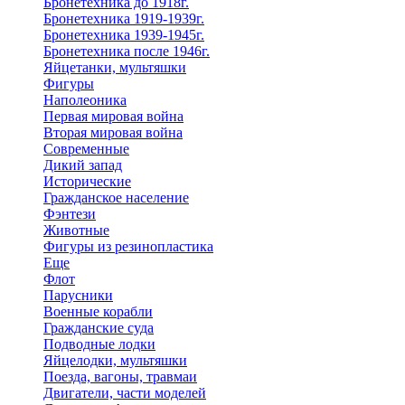
Бронетехника до 1918г.
Бронетехника 1919-1939г.
Бронетехника 1939-1945г.
Бронетехника после 1946г.
Яйцетанки, мультяшки
Фигуры
Наполеоника
Первая мировая война
Вторая мировая война
Современные
Дикий запад
Исторические
Гражданское население
Фэнтези
Животные
Фигуры из резинопластика
Еще
Флот
Парусники
Военные корабли
Гражданские суда
Подводные лодки
Яйцелодки, мультяшки
Поезда, вагоны, травмаи
Двигатели, части моделей