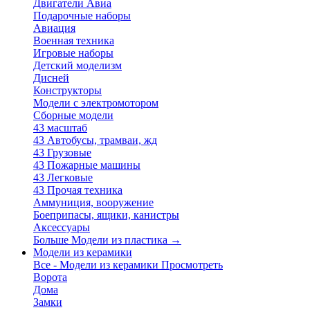
Двигатели Авиа
Подарочные наборы
Авиация
Военная техника
Игровые наборы
Детский моделизм
Дисней
Конструкторы
Модели с электромотором
Сборные модели
43 масштаб
43 Автобусы, трамваи, жд
43 Грузовые
43 Пожарные машины
43 Легковые
43 Прочая техника
Аммуниция, вооружение
Боеприпасы, ящики, канистры
Аксессуары
Больше Модели из пластика
→
Модели из керамики
Все - Модели из керамики
Просмотреть
Ворота
Дома
Замки