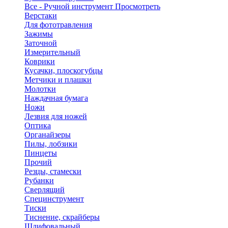
Все - Ручной инструмент
Просмотреть
Верстаки
Для фототравления
Зажимы
Заточной
Измерительный
Коврики
Кусачки, плоскогубцы
Метчики и плашки
Молотки
Наждачная бумага
Ножи
Лезвия для ножей
Оптика
Органайзеры
Пилы, лобзики
Пинцеты
Прочий
Резцы, стамески
Рубанки
Сверлящий
Специнструмент
Тиски
Тиснение, скрайберы
Шлифовальный