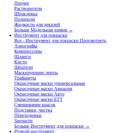
Прочее
Растворители
Шпаклевка
Полироли
Жидкости для декалей
Больше Модельная химия
→
Инструмент для покраски
Все - Инструмент для покраски
Просмотреть
Аэрографы
Компрессоры
Шланги
Кисти
Шпатели
Маскирующие ленты
Трафареты
Окрасочные маски универсальные
Окрасочные маски Авиация
Окрасочные маски Авто
Окрасочные маски БТТ
Смешивание красок
Подставки, чистка
Переходники
Запчасти
Больше Инструмент для покраски
→
Ручной инструмент