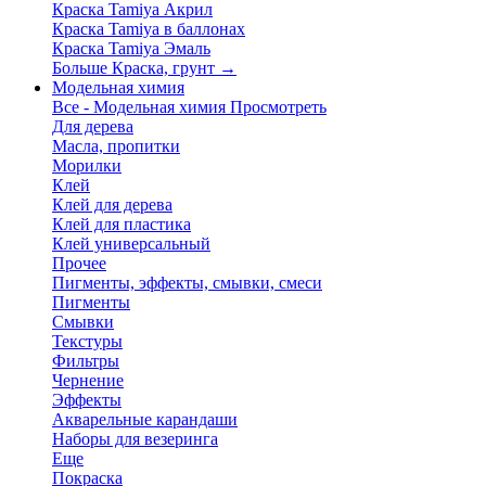
Краска Tamiya Акрил
Краска Tamiya в баллонах
Краска Tamiya Эмаль
Больше Краска, грунт
→
Модельная химия
Все - Модельная химия
Просмотреть
Для дерева
Масла, пропитки
Морилки
Клей
Клей для дерева
Клей для пластика
Клей универсальный
Прочее
Пигменты, эффекты, смывки, смеси
Пигменты
Смывки
Текстуры
Фильтры
Чернение
Эффекты
Акварельные карандаши
Наборы для везеринга
Еще
Покраска