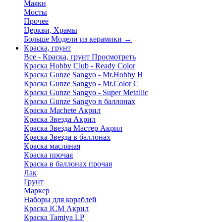
Маяки
Мосты
Прочее
Церкви, Храмы
Больше Модели из керамики
→
Краска, грунт
Все - Краска, грунт
Просмотреть
Краска Hobby Club - Ready Color
Краска Gunze Sangyo - Mr.Hobby H
Краска Gunze Sangyo - Mr.Color C
Краска Gunze Sangyo - Super Metallic
Краска Gunze Sangyo в баллонах
Краска Machete Акрил
Краска Звезда Акрил
Краска Звезда Мастер Акрил
Краска Звезда в баллонах
Краска масляная
Краска прочая
Краска в баллонах прочая
Лак
Грунт
Маркер
Наборы для кораблей
Краска ICM Акрил
Краска Tamiya LP