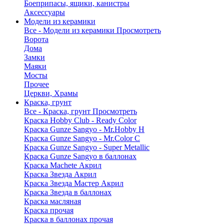
Боеприпасы, ящики, канистры
Аксессуары
Модели из керамики
Все - Модели из керамики
Просмотреть
Ворота
Дома
Замки
Маяки
Мосты
Прочее
Церкви, Храмы
Краска, грунт
Все - Краска, грунт
Просмотреть
Краска Hobby Club - Ready Color
Краска Gunze Sangyo - Mr.Hobby H
Краска Gunze Sangyo - Mr.Color C
Краска Gunze Sangyo - Super Metallic
Краска Gunze Sangyo в баллонах
Краска Machete Акрил
Краска Звезда Акрил
Краска Звезда Мастер Акрил
Краска Звезда в баллонах
Краска масляная
Краска прочая
Краска в баллонах прочая