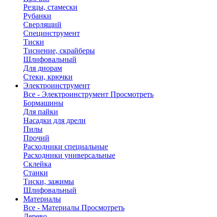
Резцы, стамески
Рубанки
Сверлящий
Специнструмент
Тиски
Тиснение, скрайберы
Шлифовальный
Для диорам
Стеки, крючки
Электроинструмент
Все - Электроинструмент
Просмотреть
Бормашины
Для пайки
Насадки для дрели
Пилы
Прочий
Расходники специальные
Расходники универсальные
Склейка
Станки
Тиски, зажимы
Шлифовальный
Материалы
Все - Материалы
Просмотреть
Дерево