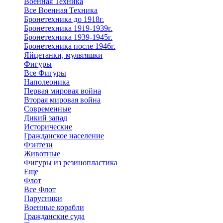
Военная Техника
Все Военная Техника
Бронетехника до 1918г.
Бронетехника 1919-1939г.
Бронетехника 1939-1945г.
Бронетехника после 1946г.
Яйцетанки, мультяшки
Фигуры
Все Фигуры
Наполеоника
Первая мировая война
Вторая мировая война
Современные
Дикий запад
Исторические
Гражданское население
Фэнтези
Животные
Фигуры из резинопластика
Еще
Флот
Все Флот
Парусники
Военные корабли
Гражданские суда