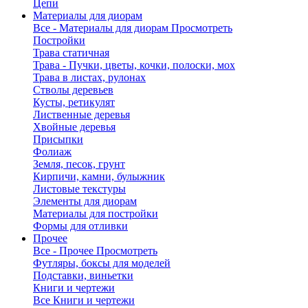
Цепи
Материалы для диорам
Все - Материалы для диорам
Просмотреть
Постройки
Трава статичная
Трава - Пучки, цветы, кочки, полоски, мох
Трава в листах, рулонах
Стволы деревьев
Кусты, ретикулят
Лиственные деревья
Хвойные деревья
Присыпки
Фолиаж
Земля, песок, грунт
Кирпичи, камни, булыжник
Листовые текстуры
Элементы для диорам
Материалы для постройки
Формы для отливки
Прочее
Все - Прочее
Просмотреть
Футляры, боксы для моделей
Подставки, виньетки
Книги и чертежи
Все Книги и чертежи