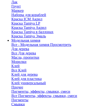
Лак
Грунт
Маркер
Наборы для кораблей
Краска ICM Акрил
Краска Tamiya LP
Краска Tamiya Акрил
Краска Tamiya в баллонах
Краска Tamiya Эмаль
Модельная химия
Все - Модельная химия
Просмотреть
Для дерева
Все Для дерева
Масла, пропитки
Морилки
Клей
Все Клей
Клей для дерева
Клей для пластика
Клей универсальный
Прочее
Пигменты, эффекты, смывки, смеси
Все Пигменты, эффекты, смывки, смеси
Пигменты
Смывки