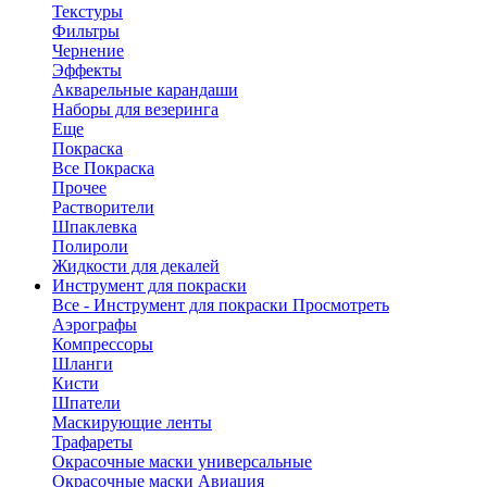
Текстуры
Фильтры
Чернение
Эффекты
Акварельные карандаши
Наборы для везеринга
Еще
Покраска
Все Покраска
Прочее
Растворители
Шпаклевка
Полироли
Жидкости для декалей
Инструмент для покраски
Все - Инструмент для покраски
Просмотреть
Аэрографы
Компрессоры
Шланги
Кисти
Шпатели
Маскирующие ленты
Трафареты
Окрасочные маски универсальные
Окрасочные маски Авиация