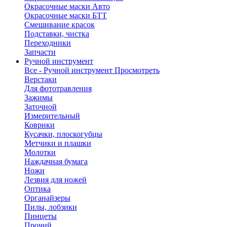
Окрасочные маски Авто
Окрасочные маски БТТ
Смешивание красок
Подставки, чистка
Переходники
Запчасти
Ручной инструмент
Все - Ручной инструмент
Просмотреть
Верстаки
Для фототравления
Зажимы
Заточной
Измерительный
Коврики
Кусачки, плоскогубцы
Метчики и плашки
Молотки
Наждачная бумага
Ножи
Лезвия для ножей
Оптика
Органайзеры
Пилы, лобзики
Пинцеты
Прочий