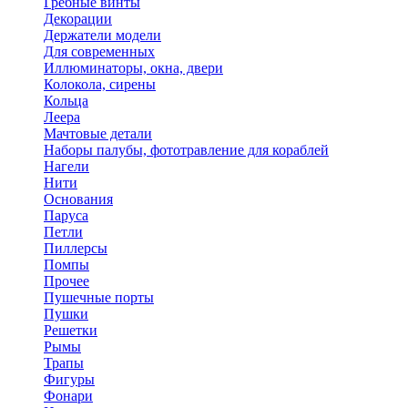
Гребные винты
Декорации
Держатели модели
Для современных
Иллюминаторы, окна, двери
Колокола, сирены
Кольца
Леера
Мачтовые детали
Наборы палубы, фототравление для кораблей
Нагели
Нити
Основания
Паруса
Петли
Пиллерсы
Помпы
Прочее
Пушечные порты
Пушки
Решетки
Рымы
Трапы
Фигуры
Фонари