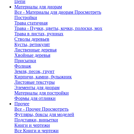
Цепи
Материалы для диорам
Все - Материалы для диорам
Просмотреть
Постройки
Трава статичная
Трава - Пучки, цветы, кочки, полоски, мох
Трава в листах, рулонах
Стволы деревьев
Кусты, ретикулят
Лиственные деревья
Хвойные деревья
Присыпки
Фолиаж
Земля, песок, грунт
Кирпичи, камни, булыжник
Листовые текстуры
Элементы для диорам
Материалы для постройки
Формы для отливки
Прочее
Все - Прочее
Просмотреть
Футляры, боксы для моделей
Подставки, виньетки
Книги и чертежи
Все Книги и чертежи