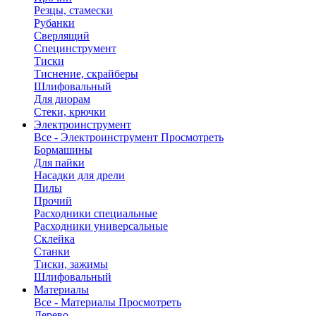
Резцы, стамески
Рубанки
Сверлящий
Специнструмент
Тиски
Тиснение, скрайберы
Шлифовальный
Для диорам
Стеки, крючки
Электроинструмент
Все - Электроинструмент
Просмотреть
Бормашины
Для пайки
Насадки для дрели
Пилы
Прочий
Расходники специальные
Расходники универсальные
Склейка
Станки
Тиски, зажимы
Шлифовальный
Материалы
Все - Материалы
Просмотреть
Дерево