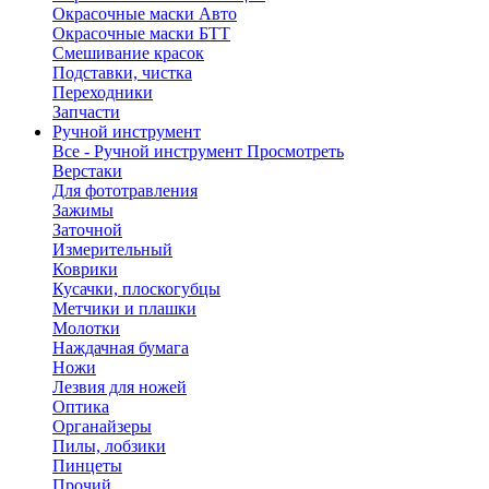
Окрасочные маски Авто
Окрасочные маски БТТ
Смешивание красок
Подставки, чистка
Переходники
Запчасти
Ручной инструмент
Все - Ручной инструмент
Просмотреть
Верстаки
Для фототравления
Зажимы
Заточной
Измерительный
Коврики
Кусачки, плоскогубцы
Метчики и плашки
Молотки
Наждачная бумага
Ножи
Лезвия для ножей
Оптика
Органайзеры
Пилы, лобзики
Пинцеты
Прочий