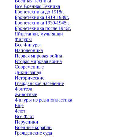
Военная Техника
Все Военная Техника
Бронетехника до 1918г.
Бронетехника 1919-1939г.
Бронетехника 1939-1945г.
Бронетехника после 1946г.
Яйцетанки, мультяшки
Фигуры
Все Фигуры
Наполеоника
Первая мировая война
Вторая мировая война
Современные
Дикий запад
Исторические
Гражданское население
Фэнтези
Животные
Фигуры из резинопластика
Еще
Флот
Все Флот
Парусники
Военные корабли
Гражданские суда