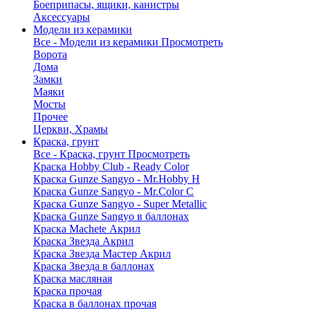
Боеприпасы, ящики, канистры
Аксессуары
Модели из керамики
Все - Модели из керамики
Просмотреть
Ворота
Дома
Замки
Маяки
Мосты
Прочее
Церкви, Храмы
Краска, грунт
Все - Краска, грунт
Просмотреть
Краска Hobby Club - Ready Color
Краска Gunze Sangyo - Mr.Hobby H
Краска Gunze Sangyo - Mr.Color C
Краска Gunze Sangyo - Super Metallic
Краска Gunze Sangyo в баллонах
Краска Machete Акрил
Краска Звезда Акрил
Краска Звезда Мастер Акрил
Краска Звезда в баллонах
Краска масляная
Краска прочая
Краска в баллонах прочая