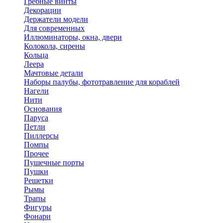
Гребные винты
Декорации
Держатели модели
Для современных
Иллюминаторы, окна, двери
Колокола, сирены
Кольца
Леера
Мачтовые детали
Наборы палубы, фототравление для кораблей
Нагели
Нити
Основания
Паруса
Петли
Пиллерсы
Помпы
Прочее
Пушечные порты
Пушки
Решетки
Рымы
Трапы
Фигуры
Фонари