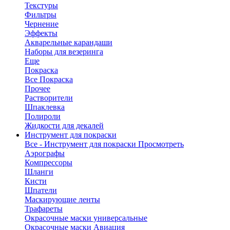
Текстуры
Фильтры
Чернение
Эффекты
Акварельные карандаши
Наборы для везеринга
Еще
Покраска
Все Покраска
Прочее
Растворители
Шпаклевка
Полироли
Жидкости для декалей
Инструмент для покраски
Все - Инструмент для покраски
Просмотреть
Аэрографы
Компрессоры
Шланги
Кисти
Шпатели
Маскирующие ленты
Трафареты
Окрасочные маски универсальные
Окрасочные маски Авиация