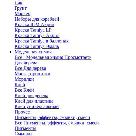
Лак
Грунт
Маркер
Наборы для кораблей
Краска ICM Акрил
Краска Tamiya LP
Краска Tamiya Акрил
Краска Tamiya в баллонах
Краска Tamiya Эмаль
Модельная химия
Все - Модельная химия
Просмотреть
Для дерева
Все Для дерева
Масла, пропитки
Морилки
Клей
Все Клей
Клей для дерева
Клей для пластика
Клей универсальный
Прочее
Пигменты, эффекты, смывки, смеси
Все Пигменты, эффекты, смывки, смеси
Пигменты
Смывки