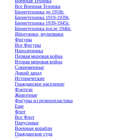
Военная Техника
Все Военная Техника
Бронетехника до 1918г.
Бронетехника 1919-1939г.
Бронетехника 1939-1945г.
Бронетехника после 1946г.
Яйцетанки, мультяшки
Фигуры
Все Фигуры
Наполеоника
Первая мировая война
Вторая мировая война
Современные
Дикий запад
Исторические
Гражданское население
Фэнтези
Животные
Фигуры из резинопластика
Еще
Флот
Все Флот
Парусники
Военные корабли
Гражданские суда