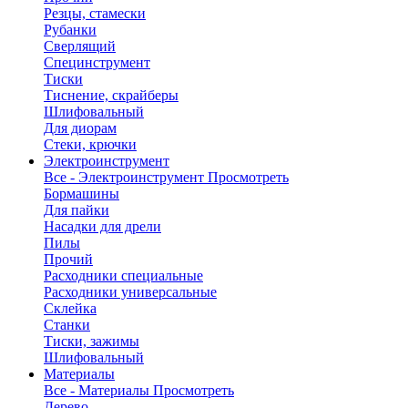
Резцы, стамески
Рубанки
Сверлящий
Специнструмент
Тиски
Тиснение, скрайберы
Шлифовальный
Для диорам
Стеки, крючки
Электроинструмент
Все - Электроинструмент
Просмотреть
Бормашины
Для пайки
Насадки для дрели
Пилы
Прочий
Расходники специальные
Расходники универсальные
Склейка
Станки
Тиски, зажимы
Шлифовальный
Материалы
Все - Материалы
Просмотреть
Дерево