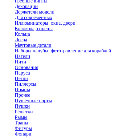
Гребные винты
Декорации
Держатели модели
Для современных
Иллюминаторы, окна, двери
Колокола, сирены
Кольца
Леера
Мачтовые детали
Наборы палубы, фототравление для кораблей
Нагели
Нити
Основания
Паруса
Петли
Пиллерсы
Помпы
Прочее
Пушечные порты
Пушки
Решетки
Рымы
Трапы
Фигуры
Фонари