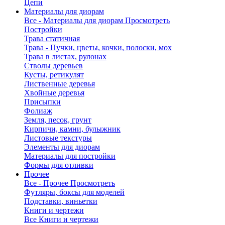
Цепи
Материалы для диорам
Все - Материалы для диорам
Просмотреть
Постройки
Трава статичная
Трава - Пучки, цветы, кочки, полоски, мох
Трава в листах, рулонах
Стволы деревьев
Кусты, ретикулят
Лиственные деревья
Хвойные деревья
Присыпки
Фолиаж
Земля, песок, грунт
Кирпичи, камни, булыжник
Листовые текстуры
Элементы для диорам
Материалы для постройки
Формы для отливки
Прочее
Все - Прочее
Просмотреть
Футляры, боксы для моделей
Подставки, виньетки
Книги и чертежи
Все Книги и чертежи