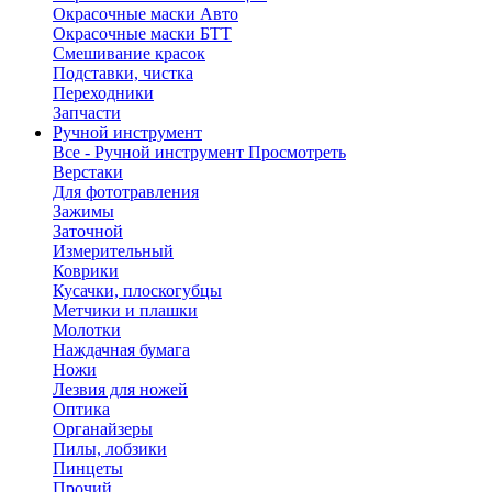
Окрасочные маски Авто
Окрасочные маски БТТ
Смешивание красок
Подставки, чистка
Переходники
Запчасти
Ручной инструмент
Все - Ручной инструмент
Просмотреть
Верстаки
Для фототравления
Зажимы
Заточной
Измерительный
Коврики
Кусачки, плоскогубцы
Метчики и плашки
Молотки
Наждачная бумага
Ножи
Лезвия для ножей
Оптика
Органайзеры
Пилы, лобзики
Пинцеты
Прочий