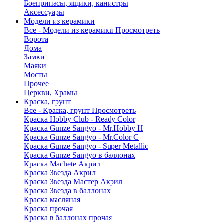
Боеприпасы, ящики, канистры
Аксессуары
Модели из керамики
Все - Модели из керамики
Просмотреть
Ворота
Дома
Замки
Маяки
Мосты
Прочее
Церкви, Храмы
Краска, грунт
Все - Краска, грунт
Просмотреть
Краска Hobby Club - Ready Color
Краска Gunze Sangyo - Mr.Hobby H
Краска Gunze Sangyo - Mr.Color C
Краска Gunze Sangyo - Super Metallic
Краска Gunze Sangyo в баллонах
Краска Machete Акрил
Краска Звезда Акрил
Краска Звезда Мастер Акрил
Краска Звезда в баллонах
Краска масляная
Краска прочая
Краска в баллонах прочая