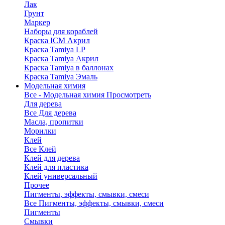
Лак
Грунт
Маркер
Наборы для кораблей
Краска ICM Акрил
Краска Tamiya LP
Краска Tamiya Акрил
Краска Tamiya в баллонах
Краска Tamiya Эмаль
Модельная химия
Все - Модельная химия
Просмотреть
Для дерева
Все Для дерева
Масла, пропитки
Морилки
Клей
Все Клей
Клей для дерева
Клей для пластика
Клей универсальный
Прочее
Пигменты, эффекты, смывки, смеси
Все Пигменты, эффекты, смывки, смеси
Пигменты
Смывки