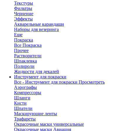
Текстуры
Фильтры
Чернение
Эффекты
Акварельные карандаши
Наборы для везеринга
Еще
Покраска
Все Покраска
Прочее
Растворители
Шпаклевка
Полироли
Жидкости для декалей
Инструмент для покраски
Все - Инструмент для покраски
Просмотреть
Аэрографы
Компрессоры
Шланги
Кисти
Шпатели
Маскирующие ленты
Трафареты
Окрасочные маски универсальные
Окрасочные маски Авиация