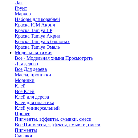
Лак
Грунт
Маркер
Наборы для кораблей
Краска ICM Акрил
Краска Tamiya LP
Краска Tamiya Акрил
Краска Tamiya в баллонах
Краска Tamiya Эмаль
Модельная химия
Все - Модельная химия
Просмотреть
Для дерева
Все Для дерева
Масла, пропитки
Морилки
Клей
Все Клей
Клей для дерева
Клей для пластика
Клей универсальный
Прочее
Пигменты, эффекты, смывки, смеси
Все Пигменты, эффекты, смывки, смеси
Пигменты
Смывки