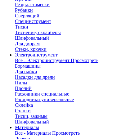
Резцы, стамески
Рубанки
Сверлящий
Специнструмент
Тиски
Тиснение, скрайберы
Шлифовальный
Для диорам
Стеки, крючки
Электроинструмент
Все - Электроинструмент
Просмотреть
Бормашины
Для пайки
Насадки для дрели
Пилы
Прочий
Расходники специальные
Расходники универсальные
Склейка
Станки
Тиски, зажимы
Шлифовальный
Материалы
Все - Материалы
Просмотреть
Дерево