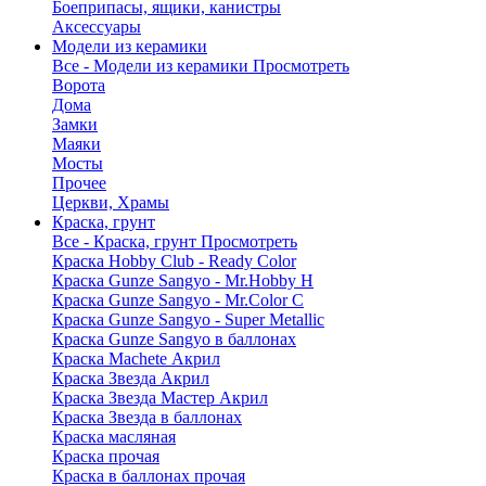
Боеприпасы, ящики, канистры
Аксессуары
Модели из керамики
Все - Модели из керамики
Просмотреть
Ворота
Дома
Замки
Маяки
Мосты
Прочее
Церкви, Храмы
Краска, грунт
Все - Краска, грунт
Просмотреть
Краска Hobby Club - Ready Color
Краска Gunze Sangyo - Mr.Hobby H
Краска Gunze Sangyo - Mr.Color C
Краска Gunze Sangyo - Super Metallic
Краска Gunze Sangyo в баллонах
Краска Machete Акрил
Краска Звезда Акрил
Краска Звезда Мастер Акрил
Краска Звезда в баллонах
Краска масляная
Краска прочая
Краска в баллонах прочая