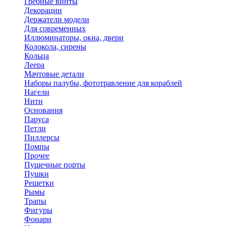
Гребные винты
Декорации
Держатели модели
Для современных
Иллюминаторы, окна, двери
Колокола, сирены
Кольца
Леера
Мачтовые детали
Наборы палубы, фототравление для кораблей
Нагели
Нити
Основания
Паруса
Петли
Пиллерсы
Помпы
Прочее
Пушечные порты
Пушки
Решетки
Рымы
Трапы
Фигуры
Фонари