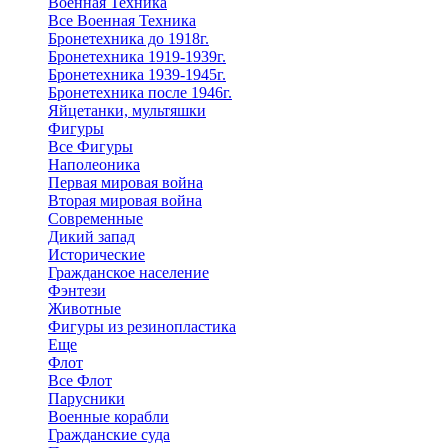
Военная Техника
Все Военная Техника
Бронетехника до 1918г.
Бронетехника 1919-1939г.
Бронетехника 1939-1945г.
Бронетехника после 1946г.
Яйцетанки, мультяшки
Фигуры
Все Фигуры
Наполеоника
Первая мировая война
Вторая мировая война
Современные
Дикий запад
Исторические
Гражданское население
Фэнтези
Животные
Фигуры из резинопластика
Еще
Флот
Все Флот
Парусники
Военные корабли
Гражданские суда