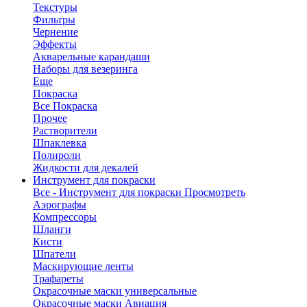
Текстуры
Фильтры
Чернение
Эффекты
Акварельные карандаши
Наборы для везеринга
Еще
Покраска
Все Покраска
Прочее
Растворители
Шпаклевка
Полироли
Жидкости для декалей
Инструмент для покраски
Все - Инструмент для покраски
Просмотреть
Аэрографы
Компрессоры
Шланги
Кисти
Шпатели
Маскирующие ленты
Трафареты
Окрасочные маски универсальные
Окрасочные маски Авиация