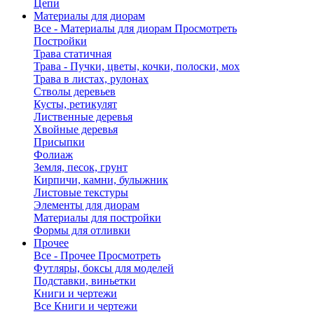
Цепи
Материалы для диорам
Все - Материалы для диорам
Просмотреть
Постройки
Трава статичная
Трава - Пучки, цветы, кочки, полоски, мох
Трава в листах, рулонах
Стволы деревьев
Кусты, ретикулят
Лиственные деревья
Хвойные деревья
Присыпки
Фолиаж
Земля, песок, грунт
Кирпичи, камни, булыжник
Листовые текстуры
Элементы для диорам
Материалы для постройки
Формы для отливки
Прочее
Все - Прочее
Просмотреть
Футляры, боксы для моделей
Подставки, виньетки
Книги и чертежи
Все Книги и чертежи