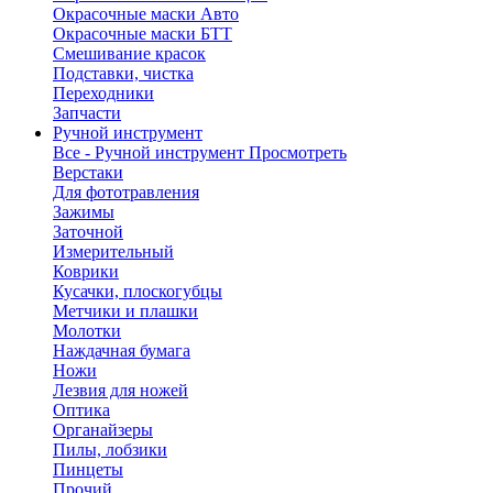
Окрасочные маски Авто
Окрасочные маски БТТ
Смешивание красок
Подставки, чистка
Переходники
Запчасти
Ручной инструмент
Все - Ручной инструмент
Просмотреть
Верстаки
Для фототравления
Зажимы
Заточной
Измерительный
Коврики
Кусачки, плоскогубцы
Метчики и плашки
Молотки
Наждачная бумага
Ножи
Лезвия для ножей
Оптика
Органайзеры
Пилы, лобзики
Пинцеты
Прочий