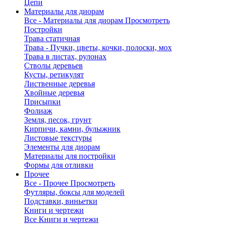
Цепи
Материалы для диорам
Все - Материалы для диорам
Просмотреть
Постройки
Трава статичная
Трава - Пучки, цветы, кочки, полоски, мох
Трава в листах, рулонах
Стволы деревьев
Кусты, ретикулят
Лиственные деревья
Хвойные деревья
Присыпки
Фолиаж
Земля, песок, грунт
Кирпичи, камни, булыжник
Листовые текстуры
Элементы для диорам
Материалы для постройки
Формы для отливки
Прочее
Все - Прочее
Просмотреть
Футляры, боксы для моделей
Подставки, виньетки
Книги и чертежи
Все Книги и чертежи