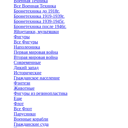
Военная Техника
Все Военная Техника
Бронетехника до 1918г.
Бронетехника 1919-1939г.
Бронетехника 1939-1945г.
Бронетехника после 1946г.
Яйцетанки, мультяшки
Фигуры
Все Фигуры
Наполеоника
Первая мировая война
Вторая мировая война
Современные
Дикий запад
Исторические
Гражданское население
Фэнтези
Животные
Фигуры из резинопластика
Еще
Флот
Все Флот
Парусники
Военные корабли
Гражданские суда