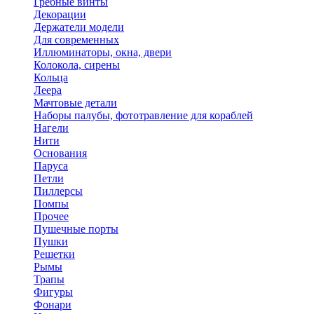
Гребные винты
Декорации
Держатели модели
Для современных
Иллюминаторы, окна, двери
Колокола, сирены
Кольца
Леера
Мачтовые детали
Наборы палубы, фототравление для кораблей
Нагели
Нити
Основания
Паруса
Петли
Пиллерсы
Помпы
Прочее
Пушечные порты
Пушки
Решетки
Рымы
Трапы
Фигуры
Фонари