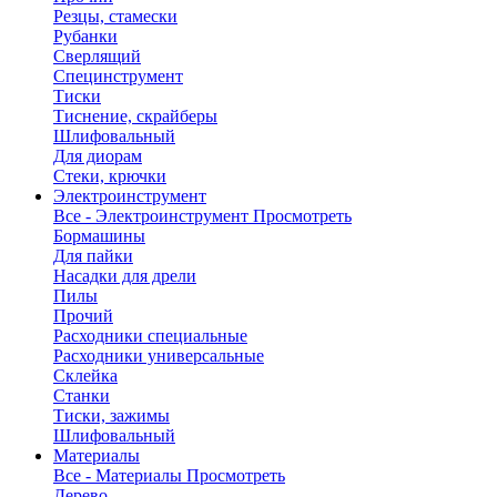
Резцы, стамески
Рубанки
Сверлящий
Специнструмент
Тиски
Тиснение, скрайберы
Шлифовальный
Для диорам
Стеки, крючки
Электроинструмент
Все - Электроинструмент
Просмотреть
Бормашины
Для пайки
Насадки для дрели
Пилы
Прочий
Расходники специальные
Расходники универсальные
Склейка
Станки
Тиски, зажимы
Шлифовальный
Материалы
Все - Материалы
Просмотреть
Дерево