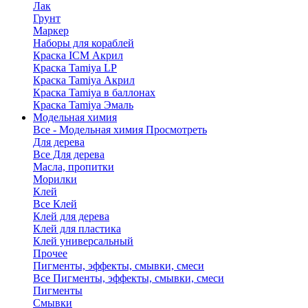
Лак
Грунт
Маркер
Наборы для кораблей
Краска ICM Акрил
Краска Tamiya LP
Краска Tamiya Акрил
Краска Tamiya в баллонах
Краска Tamiya Эмаль
Модельная химия
Все - Модельная химия
Просмотреть
Для дерева
Все Для дерева
Масла, пропитки
Морилки
Клей
Все Клей
Клей для дерева
Клей для пластика
Клей универсальный
Прочее
Пигменты, эффекты, смывки, смеси
Все Пигменты, эффекты, смывки, смеси
Пигменты
Смывки