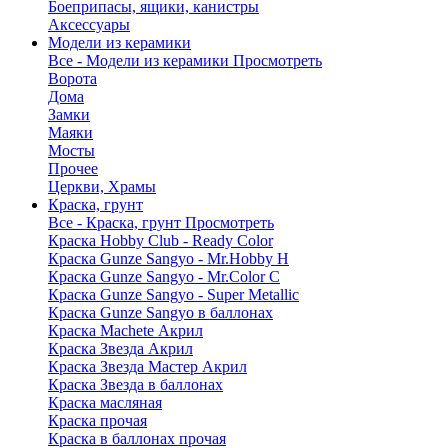
Боеприпасы, ящики, канистры
Аксессуары
Модели из керамики
Все - Модели из керамики
Просмотреть
Ворота
Дома
Замки
Маяки
Мосты
Прочее
Церкви, Храмы
Краска, грунт
Все - Краска, грунт
Просмотреть
Краска Hobby Club - Ready Color
Краска Gunze Sangyo - Mr.Hobby H
Краска Gunze Sangyo - Mr.Color C
Краска Gunze Sangyo - Super Metallic
Краска Gunze Sangyo в баллонах
Краска Machete Акрил
Краска Звезда Акрил
Краска Звезда Мастер Акрил
Краска Звезда в баллонах
Краска масляная
Краска прочая
Краска в баллонах прочая