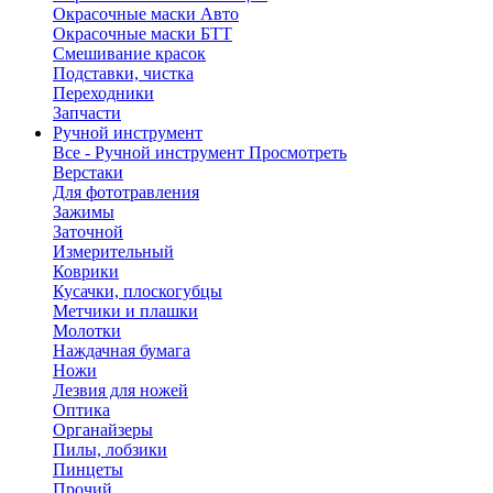
Окрасочные маски Авто
Окрасочные маски БТТ
Смешивание красок
Подставки, чистка
Переходники
Запчасти
Ручной инструмент
Все - Ручной инструмент
Просмотреть
Верстаки
Для фототравления
Зажимы
Заточной
Измерительный
Коврики
Кусачки, плоскогубцы
Метчики и плашки
Молотки
Наждачная бумага
Ножи
Лезвия для ножей
Оптика
Органайзеры
Пилы, лобзики
Пинцеты
Прочий