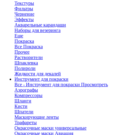
Текстуры
Фильтры
Чернение
Эффекты
Акварельные карандаши
Наборы для везеринга
Еще
Покраска
Все Покраска
Прочее
Растворители
Шпаклевка
Полироли
Жидкости для декалей
Инструмент для покраски
Все - Инструмент для покраски
Просмотреть
Аэрографы
Компрессоры
Шланги
Кисти
Шпатели
Маскирующие ленты
Трафареты
Окрасочные маски универсальные
Окрасочные маски Авиация