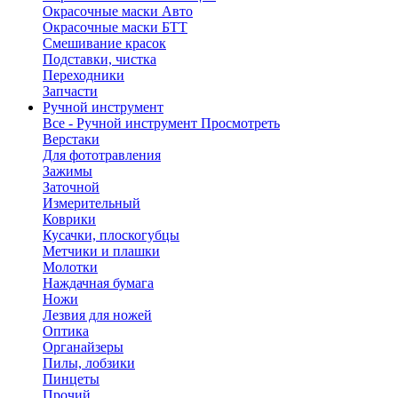
Окрасочные маски Авто
Окрасочные маски БТТ
Смешивание красок
Подставки, чистка
Переходники
Запчасти
Ручной инструмент
Все - Ручной инструмент
Просмотреть
Верстаки
Для фототравления
Зажимы
Заточной
Измерительный
Коврики
Кусачки, плоскогубцы
Метчики и плашки
Молотки
Наждачная бумага
Ножи
Лезвия для ножей
Оптика
Органайзеры
Пилы, лобзики
Пинцеты
Прочий