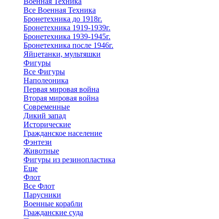
Военная Техника
Все Военная Техника
Бронетехника до 1918г.
Бронетехника 1919-1939г.
Бронетехника 1939-1945г.
Бронетехника после 1946г.
Яйцетанки, мультяшки
Фигуры
Все Фигуры
Наполеоника
Первая мировая война
Вторая мировая война
Современные
Дикий запад
Исторические
Гражданское население
Фэнтези
Животные
Фигуры из резинопластика
Еще
Флот
Все Флот
Парусники
Военные корабли
Гражданские суда