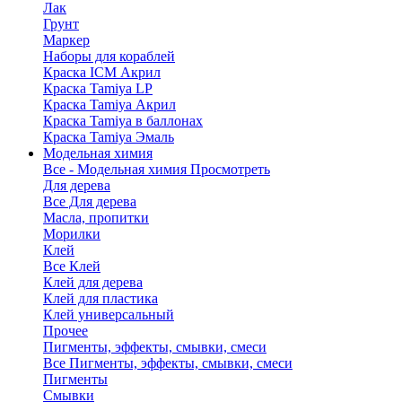
Лак
Грунт
Маркер
Наборы для кораблей
Краска ICM Акрил
Краска Tamiya LP
Краска Tamiya Акрил
Краска Tamiya в баллонах
Краска Tamiya Эмаль
Модельная химия
Все - Модельная химия
Просмотреть
Для дерева
Все Для дерева
Масла, пропитки
Морилки
Клей
Все Клей
Клей для дерева
Клей для пластика
Клей универсальный
Прочее
Пигменты, эффекты, смывки, смеси
Все Пигменты, эффекты, смывки, смеси
Пигменты
Смывки