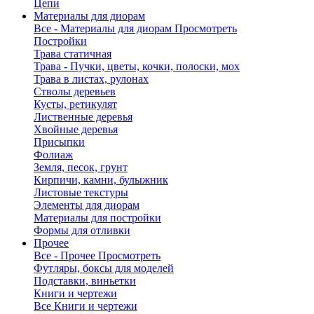
Цепи
Материалы для диорам
Все - Материалы для диорам
Просмотреть
Постройки
Трава статичная
Трава - Пучки, цветы, кочки, полоски, мох
Трава в листах, рулонах
Стволы деревьев
Кусты, ретикулят
Лиственные деревья
Хвойные деревья
Присыпки
Фолиаж
Земля, песок, грунт
Кирпичи, камни, булыжник
Листовые текстуры
Элементы для диорам
Материалы для постройки
Формы для отливки
Прочее
Все - Прочее
Просмотреть
Футляры, боксы для моделей
Подставки, виньетки
Книги и чертежи
Все Книги и чертежи