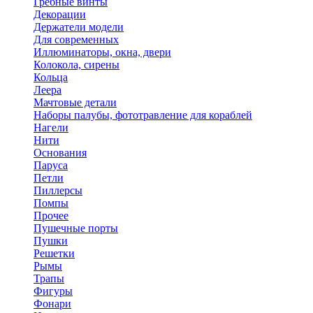
Гребные винты
Декорации
Держатели модели
Для современных
Иллюминаторы, окна, двери
Колокола, сирены
Кольца
Леера
Мачтовые детали
Наборы палубы, фототравление для кораблей
Нагели
Нити
Основания
Паруса
Петли
Пиллерсы
Помпы
Прочее
Пушечные порты
Пушки
Решетки
Рымы
Трапы
Фигуры
Фонари