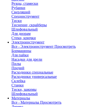
Резцы, стамески
Рубанки
Сверлящий
Специнструмент
Тиски
Тиснение, скрайберы
Шлифовальный
Для диорам
Стеки, крючки
Электроинструмент
Все - Электроинструмент
Просмотреть
Бормашины
Для пайки
Насадки для дрели
Пилы
Прочий
Расходники специальные
Расходники универсальные
Склейка
Станки
Тиски, зажимы
Шлифовальный
Материалы
Все - Материалы
Просмотреть
Дерево