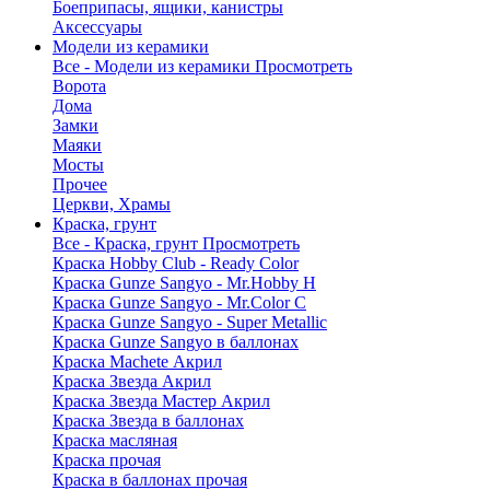
Боеприпасы, ящики, канистры
Аксессуары
Модели из керамики
Все - Модели из керамики
Просмотреть
Ворота
Дома
Замки
Маяки
Мосты
Прочее
Церкви, Храмы
Краска, грунт
Все - Краска, грунт
Просмотреть
Краска Hobby Club - Ready Color
Краска Gunze Sangyo - Mr.Hobby H
Краска Gunze Sangyo - Mr.Color C
Краска Gunze Sangyo - Super Metallic
Краска Gunze Sangyo в баллонах
Краска Machete Акрил
Краска Звезда Акрил
Краска Звезда Мастер Акрил
Краска Звезда в баллонах
Краска масляная
Краска прочая
Краска в баллонах прочая