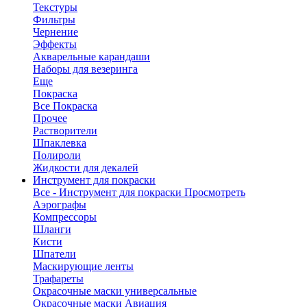
Текстуры
Фильтры
Чернение
Эффекты
Акварельные карандаши
Наборы для везеринга
Еще
Покраска
Все Покраска
Прочее
Растворители
Шпаклевка
Полироли
Жидкости для декалей
Инструмент для покраски
Все - Инструмент для покраски
Просмотреть
Аэрографы
Компрессоры
Шланги
Кисти
Шпатели
Маскирующие ленты
Трафареты
Окрасочные маски универсальные
Окрасочные маски Авиация