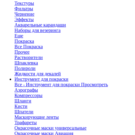
Текстуры
Фильтры
Чернение
Эффекты
Акварельные карандаши
Наборы для везеринга
Еще
Покраска
Все Покраска
Прочее
Растворители
Шпаклевка
Полироли
Жидкости для декалей
Инструмент для покраски
Все - Инструмент для покраски
Просмотреть
Аэрографы
Компрессоры
Шланги
Кисти
Шпатели
Маскирующие ленты
Трафареты
Окрасочные маски универсальные
Окрасочные маски Авиация