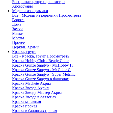
Боеприпасы, ящики, канистры
Аксессуары
Модели из керамики
Все - Модели из керамики
Просмотреть
Ворота
Дома
Замки
Маяки
Мосты
Прочее
Церкви, Храмы
Краска, грунт
Все - Краска, грунт
Просмотреть
Краска Hobby Club - Ready Color
Краска Gunze Sangyo - Mr.Hobby H
Краска Gunze Sangyo - Mr.Color C
Краска Gunze Sangyo - Super Metallic
Краска Gunze Sangyo в баллонах
Краска Machete Акрил
Краска Звезда Акрил
Краска Звезда Мастер Акрил
Краска Звезда в баллонах
Краска масляная
Краска прочая
Краска в баллонах прочая