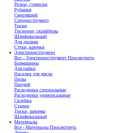
Резцы, стамески
Рубанки
Сверлящий
Специнструмент
Тиски
Тиснение, скрайберы
Шлифовальный
Для диорам
Стеки, крючки
Электроинструмент
Все - Электроинструмент
Просмотреть
Бормашины
Для пайки
Насадки для дрели
Пилы
Прочий
Расходники специальные
Расходники универсальные
Склейка
Станки
Тиски, зажимы
Шлифовальный
Материалы
Все - Материалы
Просмотреть
Дерево