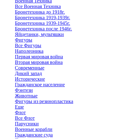
Военная Техника
Все Военная Техника
Бронетехника до 1918г.
Бронетехника 1919-1939г.
Бронетехника 1939-1945г.
Бронетехника после 1946г.
Яйцетанки, мультяшки
Фигуры
Все Фигуры
Наполеоника
Первая мировая война
Вторая мировая война
Современные
Дикий запад
Исторические
Гражданское население
Фэнтези
Животные
Фигуры из резинопластика
Еще
Флот
Все Флот
Парусники
Военные корабли
Гражданские суда