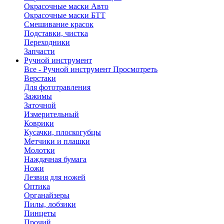
Окрасочные маски Авто
Окрасочные маски БТТ
Смешивание красок
Подставки, чистка
Переходники
Запчасти
Ручной инструмент
Все - Ручной инструмент
Просмотреть
Верстаки
Для фототравления
Зажимы
Заточной
Измерительный
Коврики
Кусачки, плоскогубцы
Метчики и плашки
Молотки
Наждачная бумага
Ножи
Лезвия для ножей
Оптика
Органайзеры
Пилы, лобзики
Пинцеты
Прочий