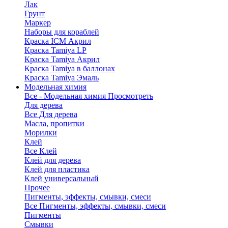
Лак
Грунт
Маркер
Наборы для кораблей
Краска ICM Акрил
Краска Tamiya LP
Краска Tamiya Акрил
Краска Tamiya в баллонах
Краска Tamiya Эмаль
Модельная химия
Все - Модельная химия
Просмотреть
Для дерева
Все Для дерева
Масла, пропитки
Морилки
Клей
Все Клей
Клей для дерева
Клей для пластика
Клей универсальный
Прочее
Пигменты, эффекты, смывки, смеси
Все Пигменты, эффекты, смывки, смеси
Пигменты
Смывки