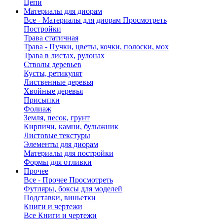
Цепи
Материалы для диорам
Все - Материалы для диорам
Просмотреть
Постройки
Трава статичная
Трава - Пучки, цветы, кочки, полоски, мох
Трава в листах, рулонах
Стволы деревьев
Кусты, ретикулят
Лиственные деревья
Хвойные деревья
Присыпки
Фолиаж
Земля, песок, грунт
Кирпичи, камни, булыжник
Листовые текстуры
Элементы для диорам
Материалы для постройки
Формы для отливки
Прочее
Все - Прочее
Просмотреть
Футляры, боксы для моделей
Подставки, виньетки
Книги и чертежи
Все Книги и чертежи