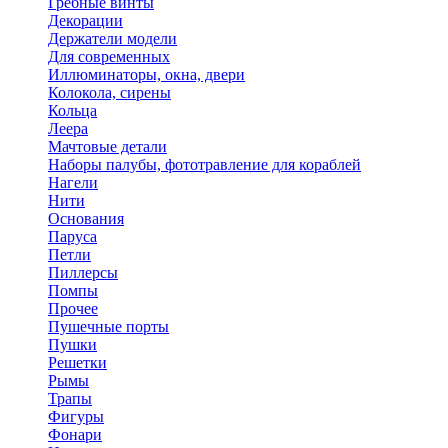
Гребные винты
Декорации
Держатели модели
Для современных
Иллюминаторы, окна, двери
Колокола, сирены
Кольца
Леера
Мачтовые детали
Наборы палубы, фототравление для кораблей
Нагели
Нити
Основания
Паруса
Петли
Пиллерсы
Помпы
Прочее
Пушечные порты
Пушки
Решетки
Рымы
Трапы
Фигуры
Фонари