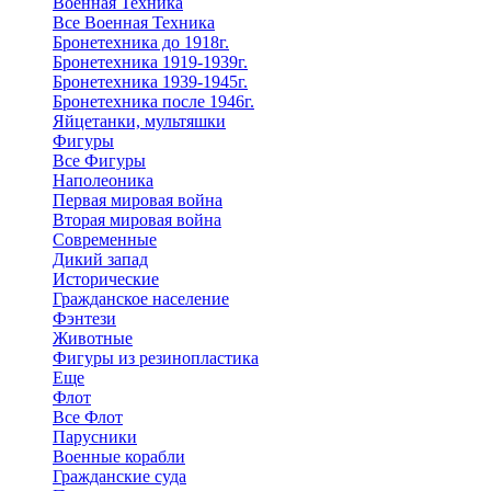
Военная Техника
Все Военная Техника
Бронетехника до 1918г.
Бронетехника 1919-1939г.
Бронетехника 1939-1945г.
Бронетехника после 1946г.
Яйцетанки, мультяшки
Фигуры
Все Фигуры
Наполеоника
Первая мировая война
Вторая мировая война
Современные
Дикий запад
Исторические
Гражданское население
Фэнтези
Животные
Фигуры из резинопластика
Еще
Флот
Все Флот
Парусники
Военные корабли
Гражданские суда