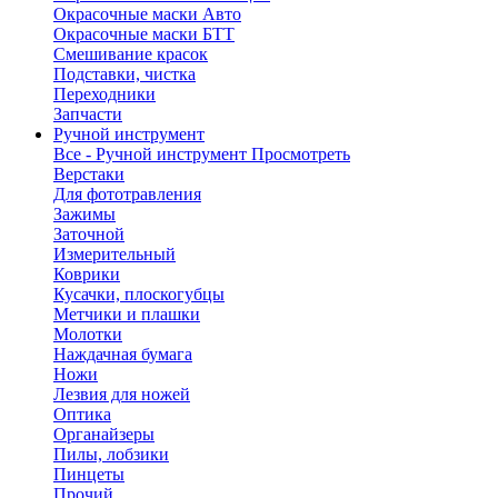
Окрасочные маски Авто
Окрасочные маски БТТ
Смешивание красок
Подставки, чистка
Переходники
Запчасти
Ручной инструмент
Все - Ручной инструмент
Просмотреть
Верстаки
Для фототравления
Зажимы
Заточной
Измерительный
Коврики
Кусачки, плоскогубцы
Метчики и плашки
Молотки
Наждачная бумага
Ножи
Лезвия для ножей
Оптика
Органайзеры
Пилы, лобзики
Пинцеты
Прочий