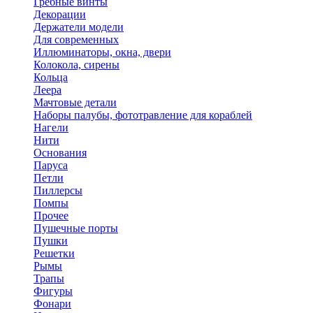
Гребные винты
Декорации
Держатели модели
Для современных
Иллюминаторы, окна, двери
Колокола, сирены
Кольца
Леера
Мачтовые детали
Наборы палубы, фототравление для кораблей
Нагели
Нити
Основания
Паруса
Петли
Пиллерсы
Помпы
Прочее
Пушечные порты
Пушки
Решетки
Рымы
Трапы
Фигуры
Фонари