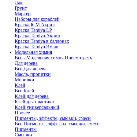
Лак
Грунт
Маркер
Наборы для кораблей
Краска ICM Акрил
Краска Tamiya LP
Краска Tamiya Акрил
Краска Tamiya в баллонах
Краска Tamiya Эмаль
Модельная химия
Все - Модельная химия
Просмотреть
Для дерева
Все Для дерева
Масла, пропитки
Морилки
Клей
Все Клей
Клей для дерева
Клей для пластика
Клей универсальный
Прочее
Пигменты, эффекты, смывки, смеси
Все Пигменты, эффекты, смывки, смеси
Пигменты
Смывки