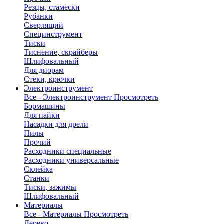
Резцы, стамески
Рубанки
Сверлящий
Специнструмент
Тиски
Тиснение, скрайберы
Шлифовальный
Для диорам
Стеки, крючки
Электроинструмент
Все - Электроинструмент
Просмотреть
Бормашины
Для пайки
Насадки для дрели
Пилы
Прочий
Расходники специальные
Расходники универсальные
Склейка
Станки
Тиски, зажимы
Шлифовальный
Материалы
Все - Материалы
Просмотреть
Дерево