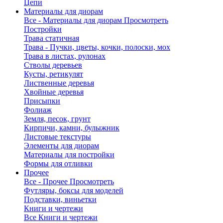
Цепи
Материалы для диорам
Все - Материалы для диорам
Просмотреть
Постройки
Трава статичная
Трава - Пучки, цветы, кочки, полоски, мох
Трава в листах, рулонах
Стволы деревьев
Кусты, ретикулят
Лиственные деревья
Хвойные деревья
Присыпки
Фолиаж
Земля, песок, грунт
Кирпичи, камни, булыжник
Листовые текстуры
Элементы для диорам
Материалы для постройки
Формы для отливки
Прочее
Все - Прочее
Просмотреть
Футляры, боксы для моделей
Подставки, виньетки
Книги и чертежи
Все Книги и чертежи