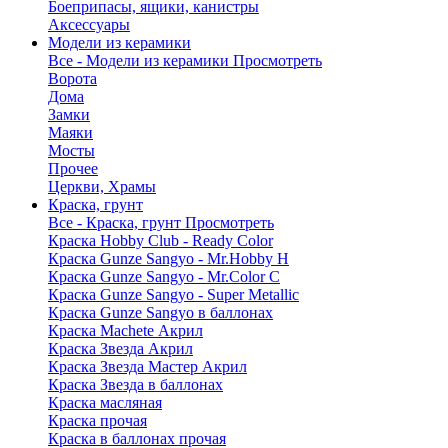
Боеприпасы, ящики, канистры
Аксессуары
Модели из керамики
Все - Модели из керамики
Просмотреть
Ворота
Дома
Замки
Маяки
Мосты
Прочее
Церкви, Храмы
Краска, грунт
Все - Краска, грунт
Просмотреть
Краска Hobby Club - Ready Color
Краска Gunze Sangyo - Mr.Hobby H
Краска Gunze Sangyo - Mr.Color C
Краска Gunze Sangyo - Super Metallic
Краска Gunze Sangyo в баллонах
Краска Machete Акрил
Краска Звезда Акрил
Краска Звезда Мастер Акрил
Краска Звезда в баллонах
Краска масляная
Краска прочая
Краска в баллонах прочая