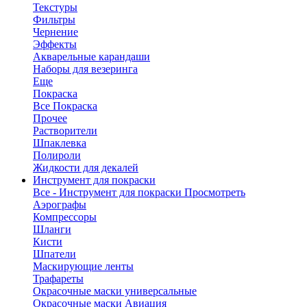
Текстуры
Фильтры
Чернение
Эффекты
Акварельные карандаши
Наборы для везеринга
Еще
Покраска
Все Покраска
Прочее
Растворители
Шпаклевка
Полироли
Жидкости для декалей
Инструмент для покраски
Все - Инструмент для покраски
Просмотреть
Аэрографы
Компрессоры
Шланги
Кисти
Шпатели
Маскирующие ленты
Трафареты
Окрасочные маски универсальные
Окрасочные маски Авиация