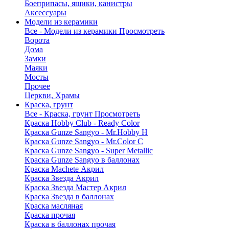
Боеприпасы, ящики, канистры
Аксессуары
Модели из керамики
Все - Модели из керамики
Просмотреть
Ворота
Дома
Замки
Маяки
Мосты
Прочее
Церкви, Храмы
Краска, грунт
Все - Краска, грунт
Просмотреть
Краска Hobby Club - Ready Color
Краска Gunze Sangyo - Mr.Hobby H
Краска Gunze Sangyo - Mr.Color C
Краска Gunze Sangyo - Super Metallic
Краска Gunze Sangyo в баллонах
Краска Machete Акрил
Краска Звезда Акрил
Краска Звезда Мастер Акрил
Краска Звезда в баллонах
Краска масляная
Краска прочая
Краска в баллонах прочая