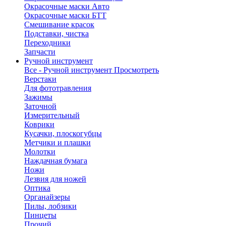
Окрасочные маски Авто
Окрасочные маски БТТ
Смешивание красок
Подставки, чистка
Переходники
Запчасти
Ручной инструмент
Все - Ручной инструмент
Просмотреть
Верстаки
Для фототравления
Зажимы
Заточной
Измерительный
Коврики
Кусачки, плоскогубцы
Метчики и плашки
Молотки
Наждачная бумага
Ножи
Лезвия для ножей
Оптика
Органайзеры
Пилы, лобзики
Пинцеты
Прочий