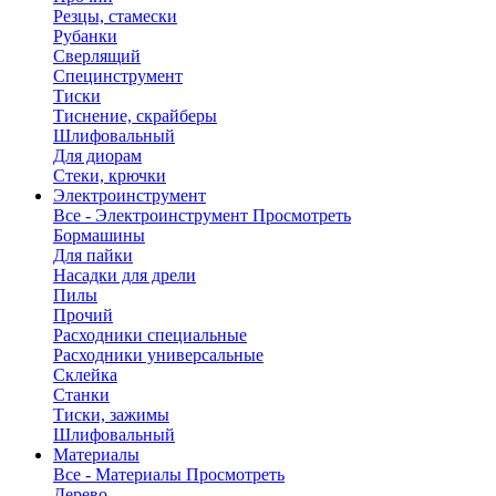
Резцы, стамески
Рубанки
Сверлящий
Специнструмент
Тиски
Тиснение, скрайберы
Шлифовальный
Для диорам
Стеки, крючки
Электроинструмент
Все - Электроинструмент
Просмотреть
Бормашины
Для пайки
Насадки для дрели
Пилы
Прочий
Расходники специальные
Расходники универсальные
Склейка
Станки
Тиски, зажимы
Шлифовальный
Материалы
Все - Материалы
Просмотреть
Дерево