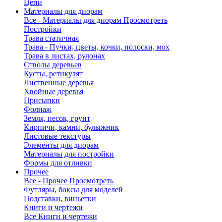
Цепи
Материалы для диорам
Все - Материалы для диорам
Просмотреть
Постройки
Трава статичная
Трава - Пучки, цветы, кочки, полоски, мох
Трава в листах, рулонах
Стволы деревьев
Кусты, ретикулят
Лиственные деревья
Хвойные деревья
Присыпки
Фолиаж
Земля, песок, грунт
Кирпичи, камни, булыжник
Листовые текстуры
Элементы для диорам
Материалы для постройки
Формы для отливки
Прочее
Все - Прочее
Просмотреть
Футляры, боксы для моделей
Подставки, виньетки
Книги и чертежи
Все Книги и чертежи