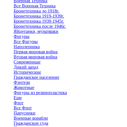
Военная Техника
Все Военная Техника
Бронетехника до 1918г.
Бронетехника 1919-1939г.
Бронетехника 1939-1945г.
Бронетехника после 1946г.
Яйцетанки, мультяшки
Фигуры
Все Фигуры
Наполеоника
Первая мировая война
Вторая мировая война
Современные
Дикий запад
Исторические
Гражданское население
Фэнтези
Животные
Фигуры из резинопластика
Еще
Флот
Все Флот
Парусники
Военные корабли
Гражданские суда