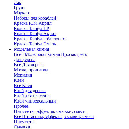
Лак
Грунт
Маркер
Наборы для кораблей
Краска ICM Акрил
Краска Tamiya LP
Краска Tamiya Акрил
Краска Tamiya в баллонах
Краска Tamiya Эмаль
Модельная химия
Все - Модельная химия
Просмотреть
Для дерева
Все Для дерева
Масла, пропитки
Морилки
Клей
Все Клей
Клей для дерева
Клей для пластика
Клей универсальный
Прочее
Пигменты, эффекты, смывки, смеси
Все Пигменты, эффекты, смывки, смеси
Пигменты
Смывки