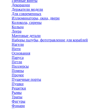
Гребные винты
Декорации
Держатели модели
Для современных
Иллюминаторы, окна, двери
Колокола, сирены
Кольца
Леера
Мачтовые детали
Наборы палубы, фототравление для кораблей
Нагели
Нити
Основания
Паруса
Петли
Пиллерсы
Помпы
Прочее
Пушечные порты
Пушки
Решетки
Рымы
Трапы
Фигуры
Фонари