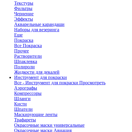
Текстуры
Фильтры
Чернение
Эффекты
Акварельные карандаши
Наборы для везеринга
Еще
Покраска
Все Покраска
Прочее
Растворители
Шпаклевка
Полироли
Жидкости для декалей
Инструмент для покраски
Все - Инструмент для покраски
Просмотреть
Аэрографы
Компрессоры
Шланги
Кисти
Шпатели
Маскирующие ленты
Трафареты
Окрасочные маски универсальные
Окрасочные маски Авиация