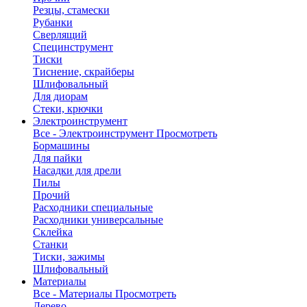
Резцы, стамески
Рубанки
Сверлящий
Специнструмент
Тиски
Тиснение, скрайберы
Шлифовальный
Для диорам
Стеки, крючки
Электроинструмент
Все - Электроинструмент
Просмотреть
Бормашины
Для пайки
Насадки для дрели
Пилы
Прочий
Расходники специальные
Расходники универсальные
Склейка
Станки
Тиски, зажимы
Шлифовальный
Материалы
Все - Материалы
Просмотреть
Дерево