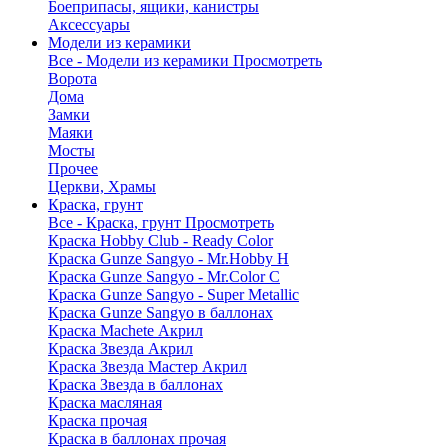
Боеприпасы, ящики, канистры
Аксессуары
Модели из керамики
Все - Модели из керамики
Просмотреть
Ворота
Дома
Замки
Маяки
Мосты
Прочее
Церкви, Храмы
Краска, грунт
Все - Краска, грунт
Просмотреть
Краска Hobby Club - Ready Color
Краска Gunze Sangyo - Mr.Hobby H
Краска Gunze Sangyo - Mr.Color C
Краска Gunze Sangyo - Super Metallic
Краска Gunze Sangyo в баллонах
Краска Machete Акрил
Краска Звезда Акрил
Краска Звезда Мастер Акрил
Краска Звезда в баллонах
Краска масляная
Краска прочая
Краска в баллонах прочая