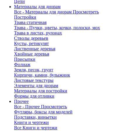
Цепи
Материалы для диорам
Все - Материалы для диорам
Просмотреть
Постройки
Трава статичная
Трава - Пучки, цветы, кочки, полоски, мох
Трава в листах, рулонах
Стволы деревьев
Кусты, ретикулят
Лиственные деревья
Хвойные деревья
Присыпки
Фолиаж
Земля, песок, грунт
Кирпичи, камни, булыжник
Листовые текстуры
Элементы для диорам
Материалы для постройки
Формы для отливки
Прочее
Все - Прочее
Просмотреть
Футляры, боксы для моделей
Подставки, виньетки
Книги и чертежи
Все Книги и чертежи