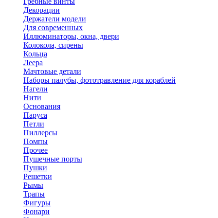
Гребные винты
Декорации
Держатели модели
Для современных
Иллюминаторы, окна, двери
Колокола, сирены
Кольца
Леера
Мачтовые детали
Наборы палубы, фототравление для кораблей
Нагели
Нити
Основания
Паруса
Петли
Пиллерсы
Помпы
Прочее
Пушечные порты
Пушки
Решетки
Рымы
Трапы
Фигуры
Фонари