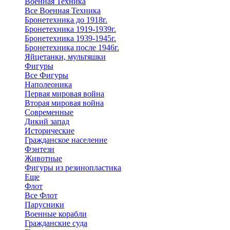
Военная Техника
Все Военная Техника
Бронетехника до 1918г.
Бронетехника 1919-1939г.
Бронетехника 1939-1945г.
Бронетехника после 1946г.
Яйцетанки, мультяшки
Фигуры
Все Фигуры
Наполеоника
Первая мировая война
Вторая мировая война
Современные
Дикий запад
Исторические
Гражданское население
Фэнтези
Животные
Фигуры из резинопластика
Еще
Флот
Все Флот
Парусники
Военные корабли
Гражданские суда