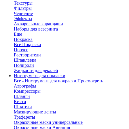
Текстуры
Фильтры
Чернение
Эффекты
Акварельные карандаши
Наборы для везеринга
Еще
Покраска
Все Покраска
Прочее
Растворители
Шпаклевка
Полироли
Жидкости для декалей
Инструмент для покраски
Все - Инструмент для покраски
Просмотреть
Аэрографы
Компрессоры
Шланги
Кисти
Шпатели
Маскирующие ленты
Трафареты
Окрасочные маски универсальные
Окрасочные маски Авиация