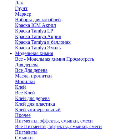
Лак
Грунт
Маркер
Наборы для кораблей
Краска ICM Акрил
Краска Tamiya LP
Краска Tamiya Акрил
Краска Tamiya в баллонах
Краска Tamiya Эмаль
Модельная химия
Все - Модельная химия
Просмотреть
Для дерева
Все Для дерева
Масла, пропитки
Морилки
Клей
Все Клей
Клей для дерева
Клей для пластика
Клей универсальный
Прочее
Пигменты, эффекты, смывки, смеси
Все Пигменты, эффекты, смывки, смеси
Пигменты
Смывки