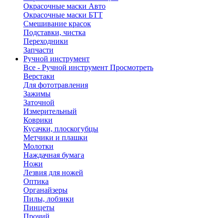
Окрасочные маски Авто
Окрасочные маски БТТ
Смешивание красок
Подставки, чистка
Переходники
Запчасти
Ручной инструмент
Все - Ручной инструмент
Просмотреть
Верстаки
Для фототравления
Зажимы
Заточной
Измерительный
Коврики
Кусачки, плоскогубцы
Метчики и плашки
Молотки
Наждачная бумага
Ножи
Лезвия для ножей
Оптика
Органайзеры
Пилы, лобзики
Пинцеты
Прочий