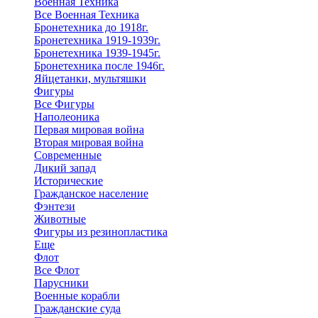
Военная Техника
Все Военная Техника
Бронетехника до 1918г.
Бронетехника 1919-1939г.
Бронетехника 1939-1945г.
Бронетехника после 1946г.
Яйцетанки, мультяшки
Фигуры
Все Фигуры
Наполеоника
Первая мировая война
Вторая мировая война
Современные
Дикий запад
Исторические
Гражданское население
Фэнтези
Животные
Фигуры из резинопластика
Еще
Флот
Все Флот
Парусники
Военные корабли
Гражданские суда