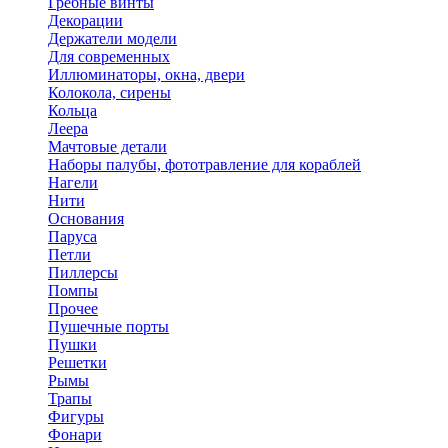
Гребные винты
Декорации
Держатели модели
Для современных
Иллюминаторы, окна, двери
Колокола, сирены
Кольца
Леера
Мачтовые детали
Наборы палубы, фототравление для кораблей
Нагели
Нити
Основания
Паруса
Петли
Пиллерсы
Помпы
Прочее
Пушечные порты
Пушки
Решетки
Рымы
Трапы
Фигуры
Фонари