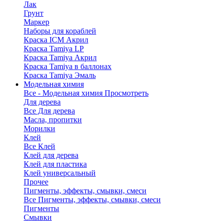
Лак
Грунт
Маркер
Наборы для кораблей
Краска ICM Акрил
Краска Tamiya LP
Краска Tamiya Акрил
Краска Tamiya в баллонах
Краска Tamiya Эмаль
Модельная химия
Все - Модельная химия
Просмотреть
Для дерева
Все Для дерева
Масла, пропитки
Морилки
Клей
Все Клей
Клей для дерева
Клей для пластика
Клей универсальный
Прочее
Пигменты, эффекты, смывки, смеси
Все Пигменты, эффекты, смывки, смеси
Пигменты
Смывки