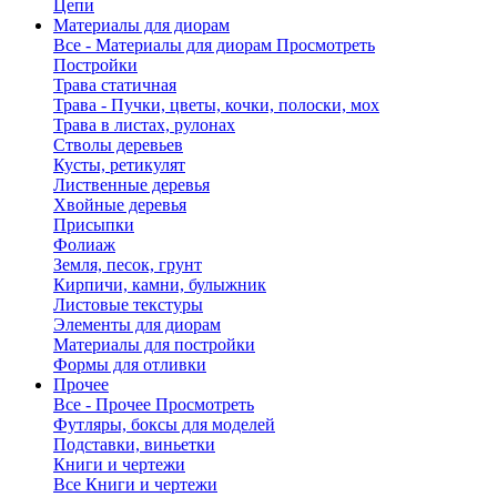
Цепи
Материалы для диорам
Все - Материалы для диорам
Просмотреть
Постройки
Трава статичная
Трава - Пучки, цветы, кочки, полоски, мох
Трава в листах, рулонах
Стволы деревьев
Кусты, ретикулят
Лиственные деревья
Хвойные деревья
Присыпки
Фолиаж
Земля, песок, грунт
Кирпичи, камни, булыжник
Листовые текстуры
Элементы для диорам
Материалы для постройки
Формы для отливки
Прочее
Все - Прочее
Просмотреть
Футляры, боксы для моделей
Подставки, виньетки
Книги и чертежи
Все Книги и чертежи