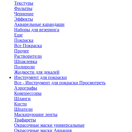
Текстуры
Фильтры
Чернение
Эффекты
Акварельные карандаши
Наборы для везеринга
Еще
Покраска
Все Покраска
Прочее
Растворители
Шпаклевка
Полироли
Жидкости для декалей
Инструмент для покраски
Все - Инструмент для покраски
Просмотреть
Аэрографы
Компрессоры
Шланги
Кисти
Шпатели
Маскирующие ленты
Трафареты
Окрасочные маски универсальные
Окрасочные маски Авиация