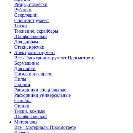
Резцы, стамески
Рубанки
Сверлящий
Специнструмент
Тиски
Тиснение, скрайберы
Шлифовальный
Для диорам
Стеки, крючки
Электроинструмент
Все - Электроинструмент
Просмотреть
Бормашины
Для пайки
Насадки для дрели
Пилы
Прочий
Расходники специальные
Расходники универсальные
Склейка
Станки
Тиски, зажимы
Шлифовальный
Материалы
Все - Материалы
Просмотреть
Дерево