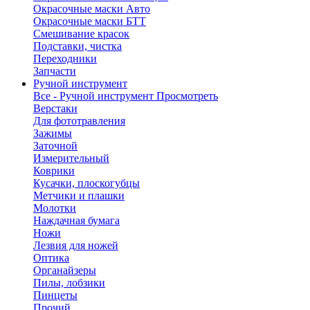
Окрасочные маски Авто
Окрасочные маски БТТ
Смешивание красок
Подставки, чистка
Переходники
Запчасти
Ручной инструмент
Все - Ручной инструмент
Просмотреть
Верстаки
Для фототравления
Зажимы
Заточной
Измерительный
Коврики
Кусачки, плоскогубцы
Метчики и плашки
Молотки
Наждачная бумага
Ножи
Лезвия для ножей
Оптика
Органайзеры
Пилы, лобзики
Пинцеты
Прочий