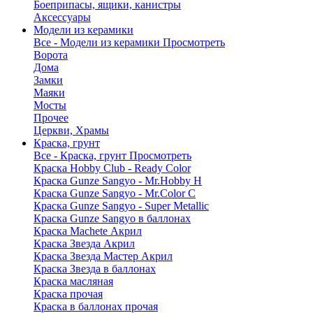
Боеприпасы, ящики, канистры
Аксессуары
Модели из керамики
Все - Модели из керамики
Просмотреть
Ворота
Дома
Замки
Маяки
Мосты
Прочее
Церкви, Храмы
Краска, грунт
Все - Краска, грунт
Просмотреть
Краска Hobby Club - Ready Color
Краска Gunze Sangyo - Mr.Hobby H
Краска Gunze Sangyo - Mr.Color C
Краска Gunze Sangyo - Super Metallic
Краска Gunze Sangyo в баллонах
Краска Machete Акрил
Краска Звезда Акрил
Краска Звезда Мастер Акрил
Краска Звезда в баллонах
Краска масляная
Краска прочая
Краска в баллонах прочая