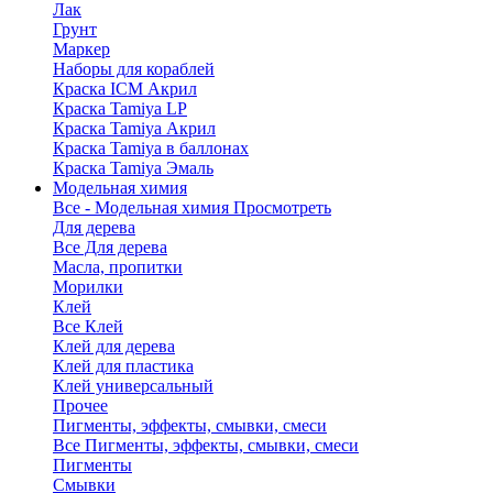
Лак
Грунт
Маркер
Наборы для кораблей
Краска ICM Акрил
Краска Tamiya LP
Краска Tamiya Акрил
Краска Tamiya в баллонах
Краска Tamiya Эмаль
Модельная химия
Все - Модельная химия
Просмотреть
Для дерева
Все Для дерева
Масла, пропитки
Морилки
Клей
Все Клей
Клей для дерева
Клей для пластика
Клей универсальный
Прочее
Пигменты, эффекты, смывки, смеси
Все Пигменты, эффекты, смывки, смеси
Пигменты
Смывки