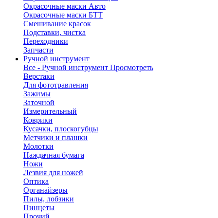
Окрасочные маски Авто
Окрасочные маски БТТ
Смешивание красок
Подставки, чистка
Переходники
Запчасти
Ручной инструмент
Все - Ручной инструмент
Просмотреть
Верстаки
Для фототравления
Зажимы
Заточной
Измерительный
Коврики
Кусачки, плоскогубцы
Метчики и плашки
Молотки
Наждачная бумага
Ножи
Лезвия для ножей
Оптика
Органайзеры
Пилы, лобзики
Пинцеты
Прочий