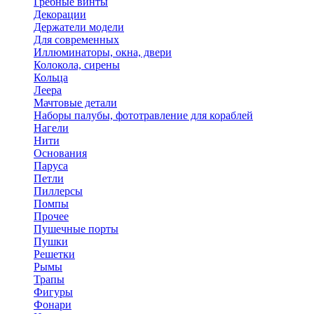
Гребные винты
Декорации
Держатели модели
Для современных
Иллюминаторы, окна, двери
Колокола, сирены
Кольца
Леера
Мачтовые детали
Наборы палубы, фототравление для кораблей
Нагели
Нити
Основания
Паруса
Петли
Пиллерсы
Помпы
Прочее
Пушечные порты
Пушки
Решетки
Рымы
Трапы
Фигуры
Фонари