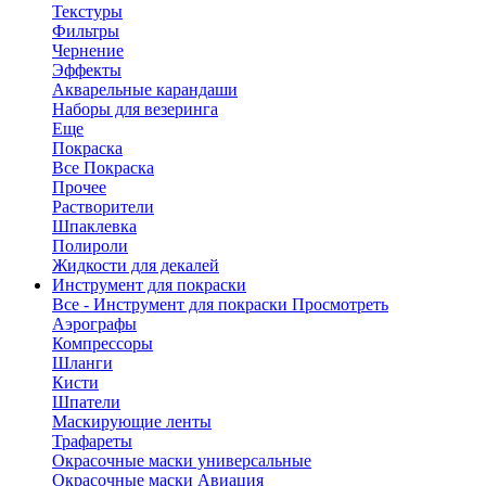
Текстуры
Фильтры
Чернение
Эффекты
Акварельные карандаши
Наборы для везеринга
Еще
Покраска
Все Покраска
Прочее
Растворители
Шпаклевка
Полироли
Жидкости для декалей
Инструмент для покраски
Все - Инструмент для покраски
Просмотреть
Аэрографы
Компрессоры
Шланги
Кисти
Шпатели
Маскирующие ленты
Трафареты
Окрасочные маски универсальные
Окрасочные маски Авиация