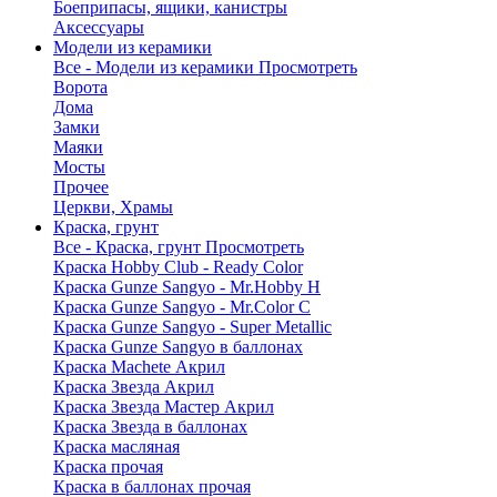
Боеприпасы, ящики, канистры
Аксессуары
Модели из керамики
Все - Модели из керамики
Просмотреть
Ворота
Дома
Замки
Маяки
Мосты
Прочее
Церкви, Храмы
Краска, грунт
Все - Краска, грунт
Просмотреть
Краска Hobby Club - Ready Color
Краска Gunze Sangyo - Mr.Hobby H
Краска Gunze Sangyo - Mr.Color C
Краска Gunze Sangyo - Super Metallic
Краска Gunze Sangyo в баллонах
Краска Machete Акрил
Краска Звезда Акрил
Краска Звезда Мастер Акрил
Краска Звезда в баллонах
Краска масляная
Краска прочая
Краска в баллонах прочая