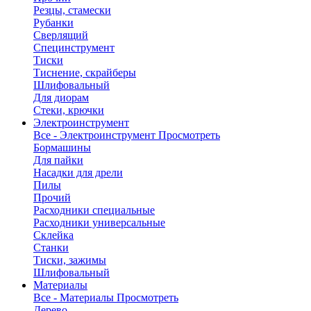
Резцы, стамески
Рубанки
Сверлящий
Специнструмент
Тиски
Тиснение, скрайберы
Шлифовальный
Для диорам
Стеки, крючки
Электроинструмент
Все - Электроинструмент
Просмотреть
Бормашины
Для пайки
Насадки для дрели
Пилы
Прочий
Расходники специальные
Расходники универсальные
Склейка
Станки
Тиски, зажимы
Шлифовальный
Материалы
Все - Материалы
Просмотреть
Дерево