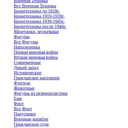
Военная Техника
Все Военная Техника
Бронетехника до 1918г.
Бронетехника 1919-1939г.
Бронетехника 1939-1945г.
Бронетехника после 1946г.
Яйцетанки, мультяшки
Фигуры
Все Фигуры
Наполеоника
Первая мировая война
Вторая мировая война
Современные
Дикий запад
Исторические
Гражданское население
Фэнтези
Животные
Фигуры из резинопластика
Еще
Флот
Все Флот
Парусники
Военные корабли
Гражданские суда