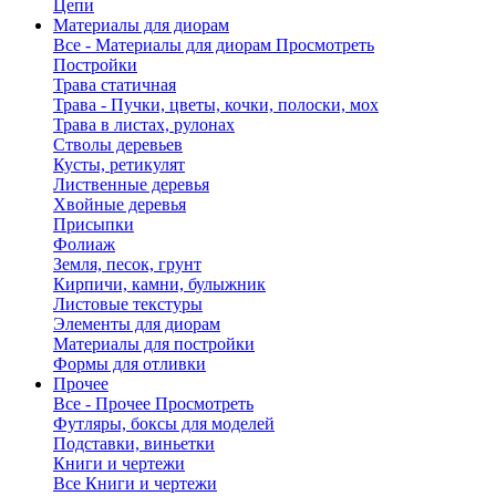
Цепи
Материалы для диорам
Все - Материалы для диорам
Просмотреть
Постройки
Трава статичная
Трава - Пучки, цветы, кочки, полоски, мох
Трава в листах, рулонах
Стволы деревьев
Кусты, ретикулят
Лиственные деревья
Хвойные деревья
Присыпки
Фолиаж
Земля, песок, грунт
Кирпичи, камни, булыжник
Листовые текстуры
Элементы для диорам
Материалы для постройки
Формы для отливки
Прочее
Все - Прочее
Просмотреть
Футляры, боксы для моделей
Подставки, виньетки
Книги и чертежи
Все Книги и чертежи