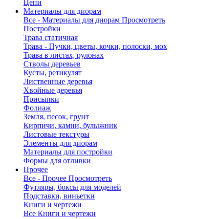
Цепи
Материалы для диорам
Все - Материалы для диорам
Просмотреть
Постройки
Трава статичная
Трава - Пучки, цветы, кочки, полоски, мох
Трава в листах, рулонах
Стволы деревьев
Кусты, ретикулят
Лиственные деревья
Хвойные деревья
Присыпки
Фолиаж
Земля, песок, грунт
Кирпичи, камни, булыжник
Листовые текстуры
Элементы для диорам
Материалы для постройки
Формы для отливки
Прочее
Все - Прочее
Просмотреть
Футляры, боксы для моделей
Подставки, виньетки
Книги и чертежи
Все Книги и чертежи