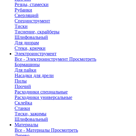
Резцы, стамески
Рубанки
Сверлящий
Специнструмент
Тиски
Тиснение, скрайберы
Шлифовальный
Для диорам
Стеки, крючки
Электроинструмент
Все - Электроинструмент
Просмотреть
Бормашины
Для пайки
Насадки для дрели
Пилы
Прочий
Расходники специальные
Расходники универсальные
Склейка
Станки
Тиски, зажимы
Шлифовальный
Материалы
Все - Материалы
Просмотреть
Дерево