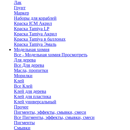
Лак
Грунт
Маркер
Наборы для кораблей
Краска ICM Акрил
Краска Tamiya LP
Краска Tamiya Акрил
Краска Tamiya в баллонах
Краска Tamiya Эмаль
Модельная химия
Все - Модельная химия
Просмотреть
Для дерева
Все Для дерева
Масла, пропитки
Морилки
Клей
Все Клей
Клей для дерева
Клей для пластика
Клей универсальный
Прочее
Пигменты, эффекты, смывки, смеси
Все Пигменты, эффекты, смывки, смеси
Пигменты
Смывки