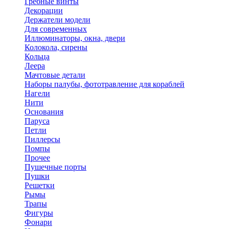
Гребные винты
Декорации
Держатели модели
Для современных
Иллюминаторы, окна, двери
Колокола, сирены
Кольца
Леера
Мачтовые детали
Наборы палубы, фототравление для кораблей
Нагели
Нити
Основания
Паруса
Петли
Пиллерсы
Помпы
Прочее
Пушечные порты
Пушки
Решетки
Рымы
Трапы
Фигуры
Фонари