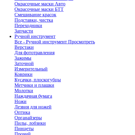
Окрасочные маски Авто
Окрасочные маски БТТ
Смешивание красок
Подставки, чистка
Переходники
Запчасти
Ручной инструмент
Все - Ручной инструмент
Просмотреть
Верстаки
Для фототравления
Зажимы
Заточной
Измерительный
Коврики
Кусачки, плоскогубцы
Метчики и плашки
Молотки
Наждачная бумага
Ножи
Лезвия для ножей
Оптика
Органайзеры
Пилы, лобзики
Пинцеты
Прочий