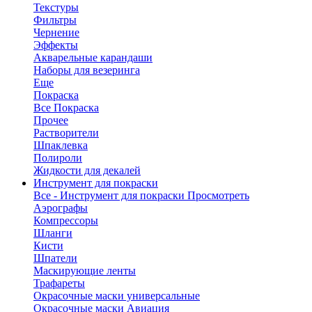
Текстуры
Фильтры
Чернение
Эффекты
Акварельные карандаши
Наборы для везеринга
Еще
Покраска
Все Покраска
Прочее
Растворители
Шпаклевка
Полироли
Жидкости для декалей
Инструмент для покраски
Все - Инструмент для покраски
Просмотреть
Аэрографы
Компрессоры
Шланги
Кисти
Шпатели
Маскирующие ленты
Трафареты
Окрасочные маски универсальные
Окрасочные маски Авиация