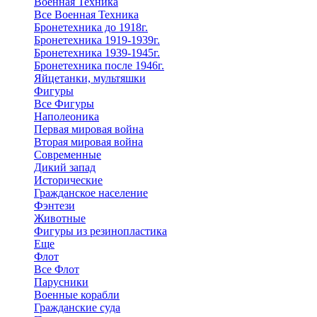
Военная Техника
Все Военная Техника
Бронетехника до 1918г.
Бронетехника 1919-1939г.
Бронетехника 1939-1945г.
Бронетехника после 1946г.
Яйцетанки, мультяшки
Фигуры
Все Фигуры
Наполеоника
Первая мировая война
Вторая мировая война
Современные
Дикий запад
Исторические
Гражданское население
Фэнтези
Животные
Фигуры из резинопластика
Еще
Флот
Все Флот
Парусники
Военные корабли
Гражданские суда