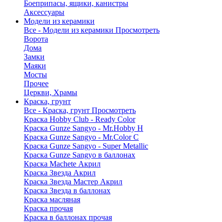
Боеприпасы, ящики, канистры
Аксессуары
Модели из керамики
Все - Модели из керамики
Просмотреть
Ворота
Дома
Замки
Маяки
Мосты
Прочее
Церкви, Храмы
Краска, грунт
Все - Краска, грунт
Просмотреть
Краска Hobby Club - Ready Color
Краска Gunze Sangyo - Mr.Hobby H
Краска Gunze Sangyo - Mr.Color C
Краска Gunze Sangyo - Super Metallic
Краска Gunze Sangyo в баллонах
Краска Machete Акрил
Краска Звезда Акрил
Краска Звезда Мастер Акрил
Краска Звезда в баллонах
Краска масляная
Краска прочая
Краска в баллонах прочая