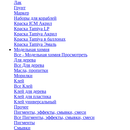
Лак
Грунт
Маркер
Наборы для кораблей
Краска ICM Акрил
Краска Tamiya LP
Краска Tamiya Акрил
Краска Tamiya в баллонах
Краска Tamiya Эмаль
Модельная химия
Все - Модельная химия
Просмотреть
Для дерева
Все Для дерева
Масла, пропитки
Морилки
Клей
Все Клей
Клей для дерева
Клей для пластика
Клей универсальный
Прочее
Пигменты, эффекты, смывки, смеси
Все Пигменты, эффекты, смывки, смеси
Пигменты
Смывки