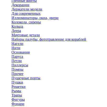
Гребные винты
Декорации
Держатели модели
Для современных
Иллюминаторы, окна, двери
Колокола, сирены
Кольца
Леера
Мачтовые детали
Наборы палубы, фототравление для кораблей
Нагели
Нити
Основания
Паруса
Петли
Пиллерсы
Помпы
Прочее
Пушечные порты
Пушки
Решетки
Рымы
Трапы
Фигуры
Фонари