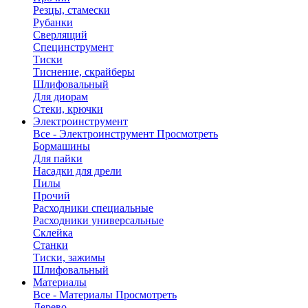
Резцы, стамески
Рубанки
Сверлящий
Специнструмент
Тиски
Тиснение, скрайберы
Шлифовальный
Для диорам
Стеки, крючки
Электроинструмент
Все - Электроинструмент
Просмотреть
Бормашины
Для пайки
Насадки для дрели
Пилы
Прочий
Расходники специальные
Расходники универсальные
Склейка
Станки
Тиски, зажимы
Шлифовальный
Материалы
Все - Материалы
Просмотреть
Дерево