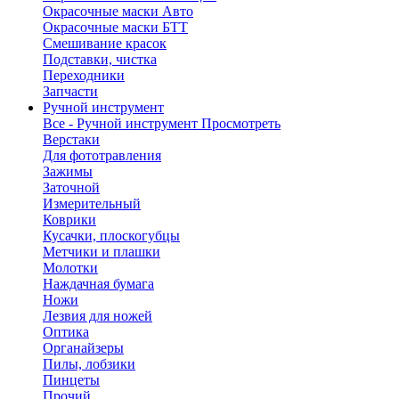
Окрасочные маски Авто
Окрасочные маски БТТ
Смешивание красок
Подставки, чистка
Переходники
Запчасти
Ручной инструмент
Все - Ручной инструмент
Просмотреть
Верстаки
Для фототравления
Зажимы
Заточной
Измерительный
Коврики
Кусачки, плоскогубцы
Метчики и плашки
Молотки
Наждачная бумага
Ножи
Лезвия для ножей
Оптика
Органайзеры
Пилы, лобзики
Пинцеты
Прочий