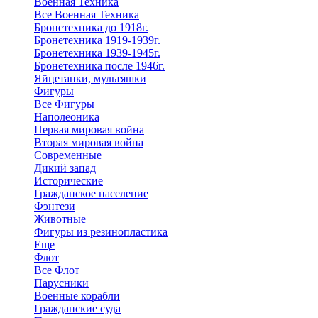
Военная Техника
Все Военная Техника
Бронетехника до 1918г.
Бронетехника 1919-1939г.
Бронетехника 1939-1945г.
Бронетехника после 1946г.
Яйцетанки, мультяшки
Фигуры
Все Фигуры
Наполеоника
Первая мировая война
Вторая мировая война
Современные
Дикий запад
Исторические
Гражданское население
Фэнтези
Животные
Фигуры из резинопластика
Еще
Флот
Все Флот
Парусники
Военные корабли
Гражданские суда