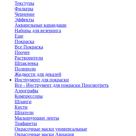
Текстуры
Фильтры
Чернение
Эффекты
Акварельные карандаши
Наборы для везеринга
Еще
Покраска
Все Покраска
Прочее
Растворители
Шпаклевка
Полироли
Жидкости для декалей
Инструмент для покраски
Все - Инструмент для покраски
Просмотреть
Аэрографы
Компрессоры
Шланги
Кисти
Шпатели
Маскирующие ленты
Трафареты
Окрасочные маски универсальные
Окрасочные маски Авиация