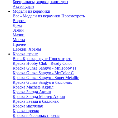
Боеприпасы, ящики, канистры
Аксессуары
Модели из керамики
Все - Модели из керамики
Просмотреть
Ворота
Дома
Замки
Маяки
Мосты
Прочее
Церкви, Храмы
Краска, грунт
Все - Краска, грунт
Просмотреть
Краска Hobby Club - Ready Color
Краска Gunze Sangyo - Mr.Hobby H
Краска Gunze Sangyo - Mr.Color C
Краска Gunze Sangyo - Super Metallic
Краска Gunze Sangyo в баллонах
Краска Machete Акрил
Краска Звезда Акрил
Краска Звезда Мастер Акрил
Краска Звезда в баллонах
Краска масляная
Краска прочая
Краска в баллонах прочая