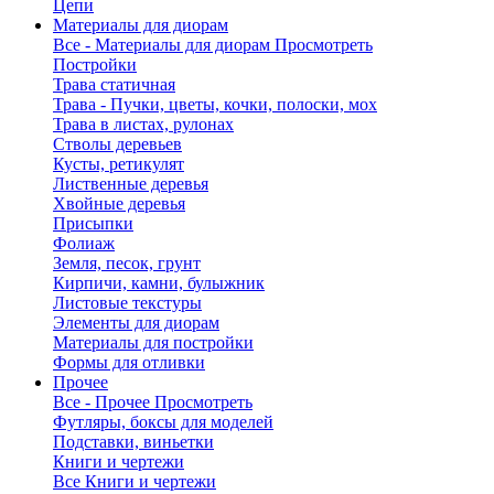
Цепи
Материалы для диорам
Все - Материалы для диорам
Просмотреть
Постройки
Трава статичная
Трава - Пучки, цветы, кочки, полоски, мох
Трава в листах, рулонах
Стволы деревьев
Кусты, ретикулят
Лиственные деревья
Хвойные деревья
Присыпки
Фолиаж
Земля, песок, грунт
Кирпичи, камни, булыжник
Листовые текстуры
Элементы для диорам
Материалы для постройки
Формы для отливки
Прочее
Все - Прочее
Просмотреть
Футляры, боксы для моделей
Подставки, виньетки
Книги и чертежи
Все Книги и чертежи