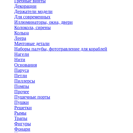
Гребные винты
Декорации
Держатели модели
Для современных
Иллюминаторы, окна, двери
Колокола, сирены
Кольца
Леера
Мачтовые детали
Наборы палубы, фототравление для кораблей
Нагели
Нити
Основания
Паруса
Петли
Пиллерсы
Помпы
Прочее
Пушечные порты
Пушки
Решетки
Рымы
Трапы
Фигуры
Фонари