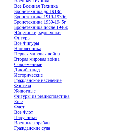
Военная Техника
Все Военная Техника
Бронетехника до 1918г.
Бронетехника 1919-1939г.
Бронетехника 1939-1945г.
Бронетехника после 1946г.
Яйцетанки, мультяшки
Фигуры
Все Фигуры
Наполеоника
Первая мировая война
Вторая мировая война
Современные
Дикий запад
Исторические
Гражданское население
Фэнтези
Животные
Фигуры из резинопластика
Еще
Флот
Все Флот
Парусники
Военные корабли
Гражданские суда