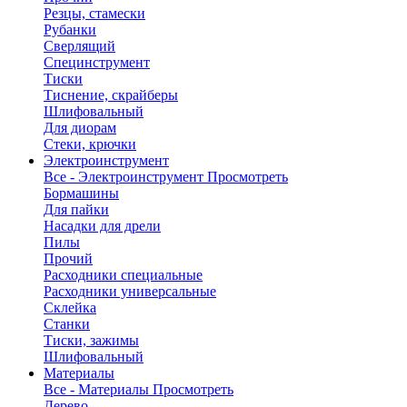
Резцы, стамески
Рубанки
Сверлящий
Специнструмент
Тиски
Тиснение, скрайберы
Шлифовальный
Для диорам
Стеки, крючки
Электроинструмент
Все - Электроинструмент
Просмотреть
Бормашины
Для пайки
Насадки для дрели
Пилы
Прочий
Расходники специальные
Расходники универсальные
Склейка
Станки
Тиски, зажимы
Шлифовальный
Материалы
Все - Материалы
Просмотреть
Дерево