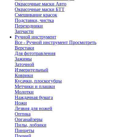
Окрасочные маски Авто
Окрасочные маски БТТ
Смешивание красок
Подставки, чистка
Переходники
Запчасти
Ручной инструмент
Все - Ручной инструмент
Просмотреть
Верстаки
Для фототравления
Зажимы
Заточной
Измерительный
Коврики
Кусачки, плоскогубцы
Метчики и плашки
Молотки
Наждачная бумага
Ножи
Лезвия для ножей
Оптика
Органайзеры
Пилы, лобзики
Пинцеты
Прочий