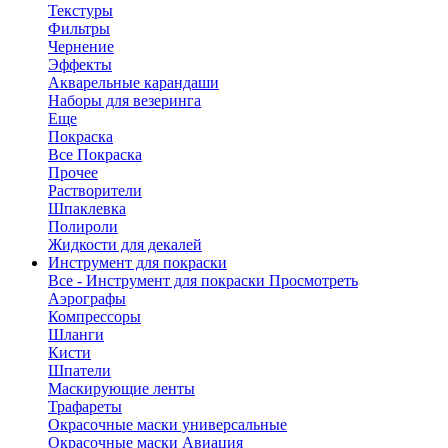
Текстуры
Фильтры
Чернение
Эффекты
Акварельные карандаши
Наборы для везеринга
Еще
Покраска
Все Покраска
Прочее
Растворители
Шпаклевка
Полироли
Жидкости для декалей
Инструмент для покраски
Все - Инструмент для покраски
Просмотреть
Аэрографы
Компрессоры
Шланги
Кисти
Шпатели
Маскирующие ленты
Трафареты
Окрасочные маски универсальные
Окрасочные маски Авиация