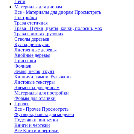
Цепи
Материалы для диорам
Все - Материалы для диорам
Просмотреть
Постройки
Трава статичная
Трава - Пучки, цветы, кочки, полоски, мох
Трава в листах, рулонах
Стволы деревьев
Кусты, ретикулят
Лиственные деревья
Хвойные деревья
Присыпки
Фолиаж
Земля, песок, грунт
Кирпичи, камни, булыжник
Листовые текстуры
Элементы для диорам
Материалы для постройки
Формы для отливки
Прочее
Все - Прочее
Просмотреть
Футляры, боксы для моделей
Подставки, виньетки
Книги и чертежи
Все Книги и чертежи