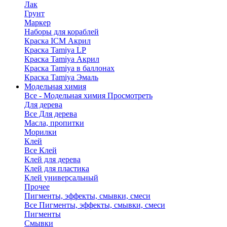
Лак
Грунт
Маркер
Наборы для кораблей
Краска ICM Акрил
Краска Tamiya LP
Краска Tamiya Акрил
Краска Tamiya в баллонах
Краска Tamiya Эмаль
Модельная химия
Все - Модельная химия
Просмотреть
Для дерева
Все Для дерева
Масла, пропитки
Морилки
Клей
Все Клей
Клей для дерева
Клей для пластика
Клей универсальный
Прочее
Пигменты, эффекты, смывки, смеси
Все Пигменты, эффекты, смывки, смеси
Пигменты
Смывки