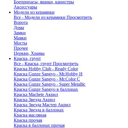
Боеприпасы, ящики, канистры
Аксессуары
Модели из керамики
Все - Модели из керамики
Просмотреть
Ворота
Дома
Замки
Маяки
Мосты
Прочее
Церкви, Храмы
Краска, грунт
Все - Краска, грунт
Просмотреть
Краска Hobby Club - Ready Color
Краска Gunze Sangyo - Mr.Hobby H
Краска Gunze Sangyo - Mr.Color C
Краска Gunze Sangyo - Super Metallic
Краска Gunze Sangyo в баллонах
Краска Machete Акрил
Краска Звезда Акрил
Краска Звезда Мастер Акрил
Краска Звезда в баллонах
Краска масляная
Краска прочая
Краска в баллонах прочая