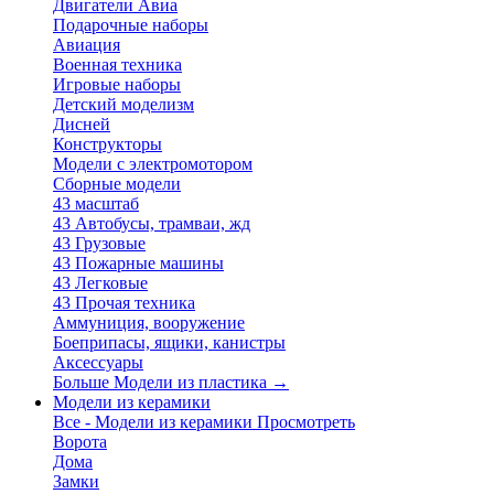
Двигатели Авиа
Подарочные наборы
Авиация
Военная техника
Игровые наборы
Детский моделизм
Дисней
Конструкторы
Модели с электромотором
Сборные модели
43 масштаб
43 Автобусы, трамваи, жд
43 Грузовые
43 Пожарные машины
43 Легковые
43 Прочая техника
Аммуниция, вооружение
Боеприпасы, ящики, канистры
Аксессуары
Больше Модели из пластика
→
Модели из керамики
Все - Модели из керамики
Просмотреть
Ворота
Дома
Замки