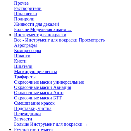
Прочее
Растворители
Шпаклевка
Полироли
Жидкости для декалей
Больше Модельная химия
→
Инструмент для покраски
Все - Инструмент для покраски
Просмотреть
Аэрографы
Компрессоры
Шланги
Кисти
Шпатели
Маскирующие ленты
Трафареты
Окрасочные маски универсальные
Окрасочные маски Авиация
Окрасочные маски Авто
Окрасочные маски БТТ
Смешивание красок
Подставки, чистка
Переходники
Запчасти
Больше Инструмент для покраски
→
Ручной инструмент