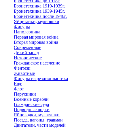
Бронетехника до 1918г.
Бронетехника 1919-1939г.
Бронетехника 1939-1945г.
Бронетехника после 1946г.
Яйцетанки, мультяшки
Фигуры
Наполеоника
Первая мировая война
Вторая мировая война
Современные
Дикий запад
Исторические
Гражданское население
Фэнтези
Животные
Фигуры из резинопластика
Еще
Флот
Парусники
Военные корабли
Гражданские суда
Подводные лодки
Яйцелодки, мультяшки
Поезда, вагоны, травмаи
Двигатели, части моделей