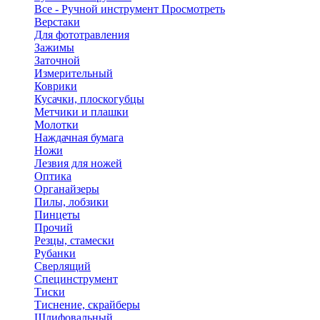
Все - Ручной инструмент
Просмотреть
Верстаки
Для фототравления
Зажимы
Заточной
Измерительный
Коврики
Кусачки, плоскогубцы
Метчики и плашки
Молотки
Наждачная бумага
Ножи
Лезвия для ножей
Оптика
Органайзеры
Пилы, лобзики
Пинцеты
Прочий
Резцы, стамески
Рубанки
Сверлящий
Специнструмент
Тиски
Тиснение, скрайберы
Шлифовальный