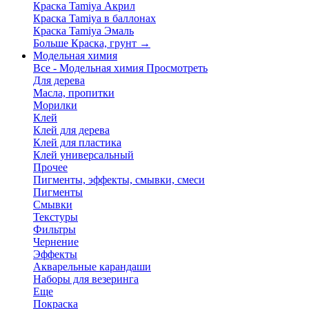
Краска Tamiya Акрил
Краска Tamiya в баллонах
Краска Tamiya Эмаль
Больше Краска, грунт
→
Модельная химия
Все - Модельная химия
Просмотреть
Для дерева
Масла, пропитки
Морилки
Клей
Клей для дерева
Клей для пластика
Клей универсальный
Прочее
Пигменты, эффекты, смывки, смеси
Пигменты
Смывки
Текстуры
Фильтры
Чернение
Эффекты
Акварельные карандаши
Наборы для везеринга
Еще
Покраска