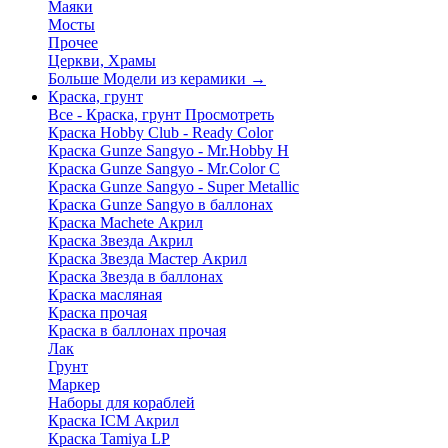
Маяки
Мосты
Прочее
Церкви, Храмы
Больше Модели из керамики
→
Краска, грунт
Все - Краска, грунт
Просмотреть
Краска Hobby Club - Ready Color
Краска Gunze Sangyo - Mr.Hobby H
Краска Gunze Sangyo - Mr.Color C
Краска Gunze Sangyo - Super Metallic
Краска Gunze Sangyo в баллонах
Краска Machete Акрил
Краска Звезда Акрил
Краска Звезда Мастер Акрил
Краска Звезда в баллонах
Краска масляная
Краска прочая
Краска в баллонах прочая
Лак
Грунт
Маркер
Наборы для кораблей
Краска ICM Акрил
Краска Tamiya LP