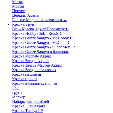
Маяки
Мосты
Прочее
Церкви, Храмы
Больше Модели из керамики
→
Краска, грунт
Все - Краска, грунт
Просмотреть
Краска Hobby Club - Ready Color
Краска Gunze Sangyo - Mr.Hobby H
Краска Gunze Sangyo - Mr.Color C
Краска Gunze Sangyo - Super Metallic
Краска Gunze Sangyo в баллонах
Краска Machete Акрил
Краска Звезда Акрил
Краска Звезда Мастер Акрил
Краска Звезда в баллонах
Краска масляная
Краска прочая
Краска в баллонах прочая
Лак
Грунт
Маркер
Наборы для кораблей
Краска ICM Акрил
Краска Tamiya LP