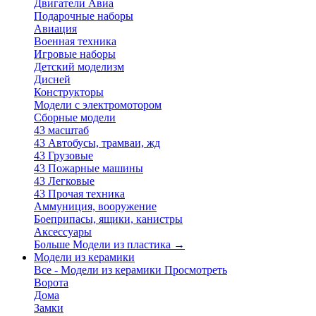
Двигатели Авиа
Подарочные наборы
Авиация
Военная техника
Игровые наборы
Детский моделизм
Дисней
Конструкторы
Модели с электромотором
Сборные модели
43 масштаб
43 Автобусы, трамваи, жд
43 Грузовые
43 Пожарные машины
43 Легковые
43 Прочая техника
Аммуниция, вооружение
Боеприпасы, ящики, канистры
Аксессуары
Больше Модели из пластика
→
Модели из керамики
Все - Модели из керамики
Просмотреть
Ворота
Дома
Замки