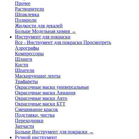
Прочее
Растворители
Шпаклевка
Полироли
Жидкости для декалей
Больше Модельная химия
→
Инструмент для покраски
Все - Инструмент для покраски
Просмотреть
Аэрографы
Компрессоры
Шланги
Кисти
Шпатели
Маскирующие ленты
Трафареты
Окрасочные маски универсальные
Окрасочные маски Авиация
Окрасочные маски Авто
Окрасочные маски БТТ
Смешивание красок
Подставки, чистка
Переходники
Запчасти
Больше Инструмент для покраски
→
Ручной инструмент