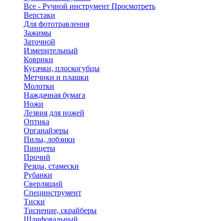
Все - Ручной инструмент
Просмотреть
Верстаки
Для фототравления
Зажимы
Заточной
Измерительный
Коврики
Кусачки, плоскогубцы
Метчики и плашки
Молотки
Наждачная бумага
Ножи
Лезвия для ножей
Оптика
Органайзеры
Пилы, лобзики
Пинцеты
Прочий
Резцы, стамески
Рубанки
Сверлящий
Специнструмент
Тиски
Тиснение, скрайберы
Шлифовальный