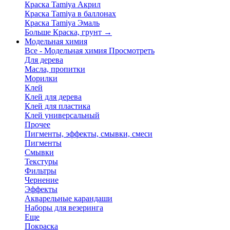
Краска Tamiya Акрил
Краска Tamiya в баллонах
Краска Tamiya Эмаль
Больше Краска, грунт
→
Модельная химия
Все - Модельная химия
Просмотреть
Для дерева
Масла, пропитки
Морилки
Клей
Клей для дерева
Клей для пластика
Клей универсальный
Прочее
Пигменты, эффекты, смывки, смеси
Пигменты
Смывки
Текстуры
Фильтры
Чернение
Эффекты
Акварельные карандаши
Наборы для везеринга
Еще
Покраска