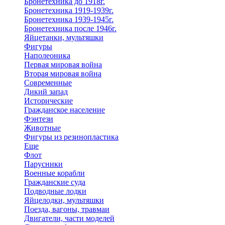
Бронетехника до 1918г.
Бронетехника 1919-1939г.
Бронетехника 1939-1945г.
Бронетехника после 1946г.
Яйцетанки, мультяшки
Фигуры
Наполеоника
Первая мировая война
Вторая мировая война
Современные
Дикий запад
Исторические
Гражданское население
Фэнтези
Животные
Фигуры из резинопластика
Еще
Флот
Парусники
Военные корабли
Гражданские суда
Подводные лодки
Яйцелодки, мультяшки
Поезда, вагоны, травмаи
Двигатели, части моделей