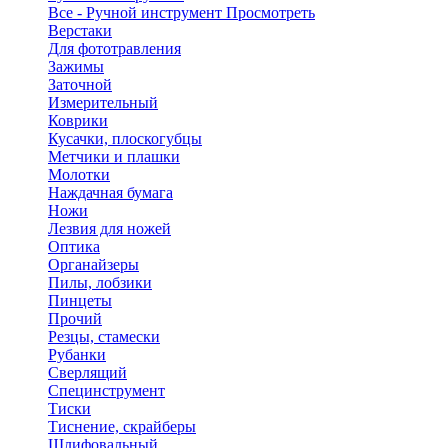
Все - Ручной инструмент
Просмотреть
Верстаки
Для фототравления
Зажимы
Заточной
Измерительный
Коврики
Кусачки, плоскогубцы
Метчики и плашки
Молотки
Наждачная бумага
Ножи
Лезвия для ножей
Оптика
Органайзеры
Пилы, лобзики
Пинцеты
Прочий
Резцы, стамески
Рубанки
Сверлящий
Специнструмент
Тиски
Тиснение, скрайберы
Шлифовальный