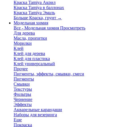
Краска Tamiya Акрил
Краска Tamiya в баллонах
Краска Tamiya Эмаль
Больше Краска, грунт
→
Модельная химия
Все - Модельная химия
Просмотреть
Для дерева
Масла, пропитки
Морилки
Клей
Клей для дерева
Клей для пластика
Клей универсальный
Прочее
Пигменты, эффекты, смывки, смеси
Пигменты
Смывки
Текстуры
Фильтры
Чернение
Эффекты
Акварельные карандаши
Наборы для везеринга
Еще
Покраска