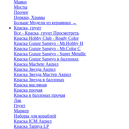
Маяки
Мосты
Прочее
Церкви, Храмы
Больше Модели из керамики
→
Краска, грунт
Все - Краска, грунт
Просмотреть
Краска Hobby Club - Ready Color
Краска Gunze Sangyo - Mr.Hobby H
Краска Gunze Sangyo - Mr.Color C
Краска Gunze Sangyo - Super Metallic
Краска Gunze Sangyo в баллонах
Краска Machete Акрил
Краска Звезда Акрил
Краска Звезда Мастер Акрил
Краска Звезда в баллонах
Краска масляная
Краска прочая
Краска в баллонах прочая
Лак
Грунт
Маркер
Наборы для кораблей
Краска ICM Акрил
Краска Tamiya LP