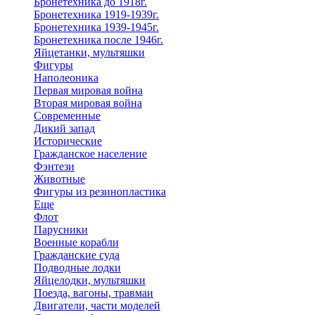
Бронетехника до 1918г.
Бронетехника 1919-1939г.
Бронетехника 1939-1945г.
Бронетехника после 1946г.
Яйцетанки, мультяшки
Фигуры
Наполеоника
Первая мировая война
Вторая мировая война
Современные
Дикий запад
Исторические
Гражданское население
Фэнтези
Животные
Фигуры из резинопластика
Еще
Флот
Парусники
Военные корабли
Гражданские суда
Подводные лодки
Яйцелодки, мультяшки
Поезда, вагоны, травмаи
Двигатели, части моделей