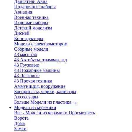
Двигатели Авиа
Подарочные наборы
Авиация
Военная техника
Игровые наборы
Детский моделизм
Дисней
Конструкторы
Модели с электромотором
Сборные модели
43 масштаб
43 Автобусы, трамваи, жд
43 Грузовые
43 Пожарные машины
43 Легковые
43 Прочая техника
Аммуниция, вооружение
Боеприпасы, ящики, канистры
Аксессуары
Больше Модели из пластика
→
Модели из керамики
Все - Модели из керамики
Просмотреть
Ворота
Дома
Замки