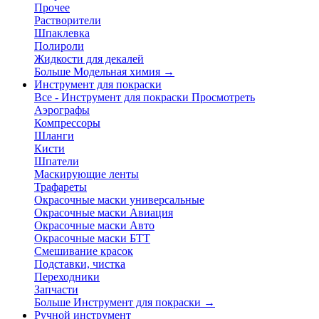
Прочее
Растворители
Шпаклевка
Полироли
Жидкости для декалей
Больше Модельная химия
→
Инструмент для покраски
Все - Инструмент для покраски
Просмотреть
Аэрографы
Компрессоры
Шланги
Кисти
Шпатели
Маскирующие ленты
Трафареты
Окрасочные маски универсальные
Окрасочные маски Авиация
Окрасочные маски Авто
Окрасочные маски БТТ
Смешивание красок
Подставки, чистка
Переходники
Запчасти
Больше Инструмент для покраски
→
Ручной инструмент