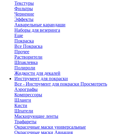
Текстуры
Фильтры
Чернение
Эффекты
Акварельные карандаши
Наборы для везеринга
Еще
Покраска
Все Покраска
Прочее
Растворители
Шпаклевка
Полироли
Жидкости для декалей
Инструмент для покраски
Все - Инструмент для покраски
Просмотреть
Аэрографы
Компрессоры
Шланги
Кисти
Шпатели
Маскирующие ленты
Трафареты
Окрасочные маски универсальные
Окрасочные маски Авиация