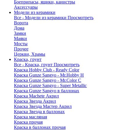
Боеприпасы, ящики, канистры
Аксессуары
Модели из керамики
Все - Модели из керамики
Просмотреть
Ворота
Дома
Замки
Маяки
Мосты
Прочее
Церкви, Храмы
Краска, грунт
Все - Краска, грунт
Просмотреть
Краска Hobby Club - Ready Color
Краска Gunze Sangyo - Mr.Hobby H
Краска Gunze Sangyo - Mr.Color C
Краска Gunze Sangyo - Super Metallic
Краска Gunze Sangyo в баллонах
Краска Machete Акрил
Краска Звезда Акрил
Краска Звезда Мастер Акрил
Краска Звезда в баллонах
Краска масляная
Краска прочая
Краска в баллонах прочая