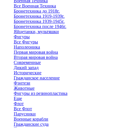
Военная Техника
Все Военная Техника
Бронетехника до 1918г.
Бронетехника 1919-1939г.
Бронетехника 1939-1945г.
Бронетехника после 1946г.
Яйцетанки, мультяшки
Фигуры
Все Фигуры
Наполеоника
Первая мировая война
Вторая мировая война
Современные
Дикий запад
Исторические
Гражданское население
Фэнтези
Животные
Фигуры из резинопластика
Еще
Флот
Все Флот
Парусники
Военные корабли
Гражданские суда