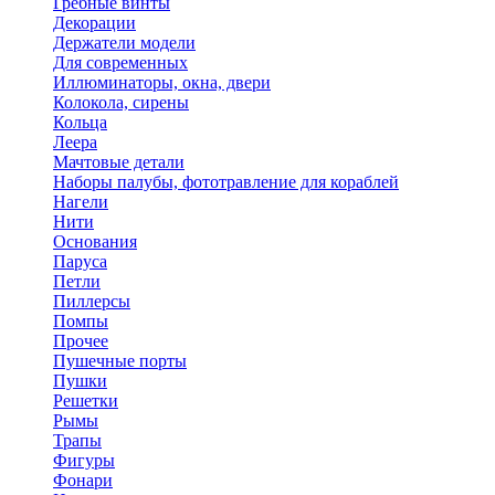
Гребные винты
Декорации
Держатели модели
Для современных
Иллюминаторы, окна, двери
Колокола, сирены
Кольца
Леера
Мачтовые детали
Наборы палубы, фототравление для кораблей
Нагели
Нити
Основания
Паруса
Петли
Пиллерсы
Помпы
Прочее
Пушечные порты
Пушки
Решетки
Рымы
Трапы
Фигуры
Фонари