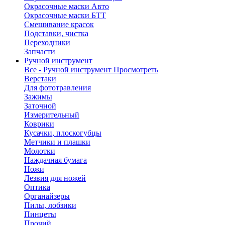
Окрасочные маски Авто
Окрасочные маски БТТ
Смешивание красок
Подставки, чистка
Переходники
Запчасти
Ручной инструмент
Все - Ручной инструмент
Просмотреть
Верстаки
Для фототравления
Зажимы
Заточной
Измерительный
Коврики
Кусачки, плоскогубцы
Метчики и плашки
Молотки
Наждачная бумага
Ножи
Лезвия для ножей
Оптика
Органайзеры
Пилы, лобзики
Пинцеты
Прочий