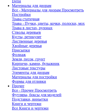
Цепи
Материалы для диорам
Все - Материалы для диорам
Просмотреть
Постройки
Трава статичная
Трава - Пучки, цветы, кочки, полоски, мох
Трава в листах, рулонах
Стволы деревьев
Кусты, ретикулят
Лиственные деревья
Хвойные деревья
Присыпки
Фолиаж
Земля, песок, грунт
Кирпичи, камни, булыжник
Листовые текстуры
Элементы для диорам
Материалы для постройки
Формы для отливки
Прочее
Все - Прочее
Просмотреть
Футляры, боксы для моделей
Подставки, виньетки
Книги и чертежи
Все Книги и чертежи