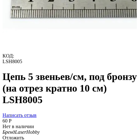
КОД:
LSH8005
Цепь 5 звеньев/см, под бронзу
(на отрез кратно 10 см)
LSH8005
Написать отзыв
‍60‍
Р
Нет в наличии
Бренд
LaserHobby
Отложить