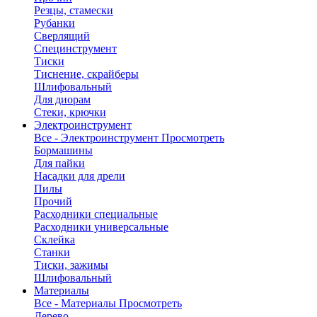
Резцы, стамески
Рубанки
Сверлящий
Специнструмент
Тиски
Тиснение, скрайберы
Шлифовальный
Для диорам
Стеки, крючки
Электроинструмент
Все - Электроинструмент
Просмотреть
Бормашины
Для пайки
Насадки для дрели
Пилы
Прочий
Расходники специальные
Расходники универсальные
Склейка
Станки
Тиски, зажимы
Шлифовальный
Материалы
Все - Материалы
Просмотреть
Дерево