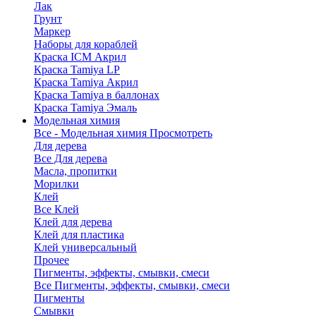
Лак
Грунт
Маркер
Наборы для кораблей
Краска ICM Акрил
Краска Tamiya LP
Краска Tamiya Акрил
Краска Tamiya в баллонах
Краска Tamiya Эмаль
Модельная химия
Все - Модельная химия
Просмотреть
Для дерева
Все Для дерева
Масла, пропитки
Морилки
Клей
Все Клей
Клей для дерева
Клей для пластика
Клей универсальный
Прочее
Пигменты, эффекты, смывки, смеси
Все Пигменты, эффекты, смывки, смеси
Пигменты
Смывки