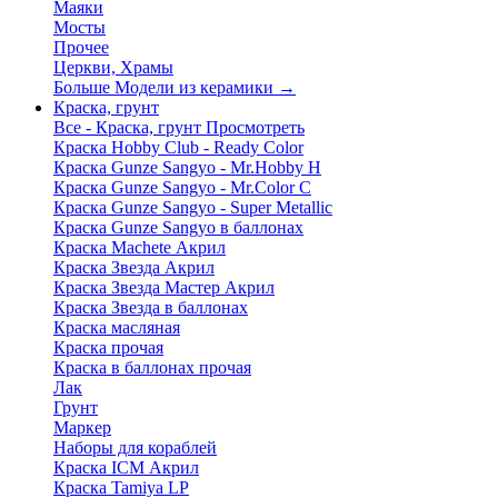
Маяки
Мосты
Прочее
Церкви, Храмы
Больше Модели из керамики
→
Краска, грунт
Все - Краска, грунт
Просмотреть
Краска Hobby Club - Ready Color
Краска Gunze Sangyo - Mr.Hobby H
Краска Gunze Sangyo - Mr.Color C
Краска Gunze Sangyo - Super Metallic
Краска Gunze Sangyo в баллонах
Краска Machete Акрил
Краска Звезда Акрил
Краска Звезда Мастер Акрил
Краска Звезда в баллонах
Краска масляная
Краска прочая
Краска в баллонах прочая
Лак
Грунт
Маркер
Наборы для кораблей
Краска ICM Акрил
Краска Tamiya LP