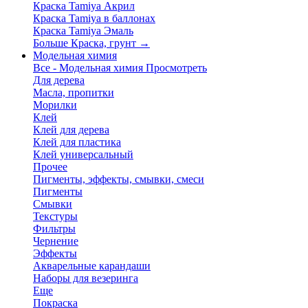
Краска Tamiya Акрил
Краска Tamiya в баллонах
Краска Tamiya Эмаль
Больше Краска, грунт
→
Модельная химия
Все - Модельная химия
Просмотреть
Для дерева
Масла, пропитки
Морилки
Клей
Клей для дерева
Клей для пластика
Клей универсальный
Прочее
Пигменты, эффекты, смывки, смеси
Пигменты
Смывки
Текстуры
Фильтры
Чернение
Эффекты
Акварельные карандаши
Наборы для везеринга
Еще
Покраска