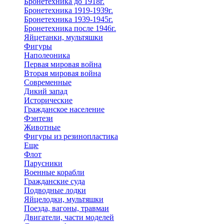
Бронетехника до 1918г.
Бронетехника 1919-1939г.
Бронетехника 1939-1945г.
Бронетехника после 1946г.
Яйцетанки, мультяшки
Фигуры
Наполеоника
Первая мировая война
Вторая мировая война
Современные
Дикий запад
Исторические
Гражданское население
Фэнтези
Животные
Фигуры из резинопластика
Еще
Флот
Парусники
Военные корабли
Гражданские суда
Подводные лодки
Яйцелодки, мультяшки
Поезда, вагоны, травмаи
Двигатели, части моделей