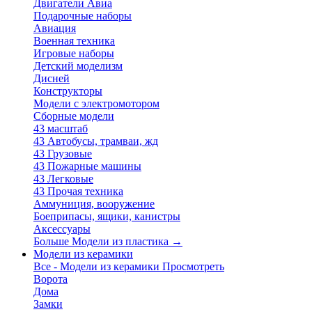
Двигатели Авиа
Подарочные наборы
Авиация
Военная техника
Игровые наборы
Детский моделизм
Дисней
Конструкторы
Модели с электромотором
Сборные модели
43 масштаб
43 Автобусы, трамваи, жд
43 Грузовые
43 Пожарные машины
43 Легковые
43 Прочая техника
Аммуниция, вооружение
Боеприпасы, ящики, канистры
Аксессуары
Больше Модели из пластика
→
Модели из керамики
Все - Модели из керамики
Просмотреть
Ворота
Дома
Замки