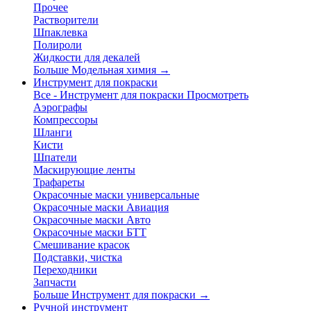
Прочее
Растворители
Шпаклевка
Полироли
Жидкости для декалей
Больше Модельная химия
→
Инструмент для покраски
Все - Инструмент для покраски
Просмотреть
Аэрографы
Компрессоры
Шланги
Кисти
Шпатели
Маскирующие ленты
Трафареты
Окрасочные маски универсальные
Окрасочные маски Авиация
Окрасочные маски Авто
Окрасочные маски БТТ
Смешивание красок
Подставки, чистка
Переходники
Запчасти
Больше Инструмент для покраски
→
Ручной инструмент