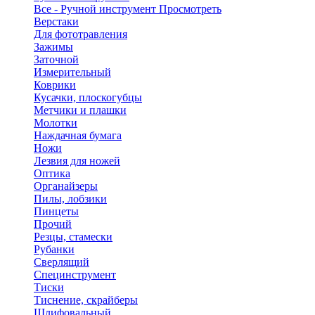
Все - Ручной инструмент
Просмотреть
Верстаки
Для фототравления
Зажимы
Заточной
Измерительный
Коврики
Кусачки, плоскогубцы
Метчики и плашки
Молотки
Наждачная бумага
Ножи
Лезвия для ножей
Оптика
Органайзеры
Пилы, лобзики
Пинцеты
Прочий
Резцы, стамески
Рубанки
Сверлящий
Специнструмент
Тиски
Тиснение, скрайберы
Шлифовальный