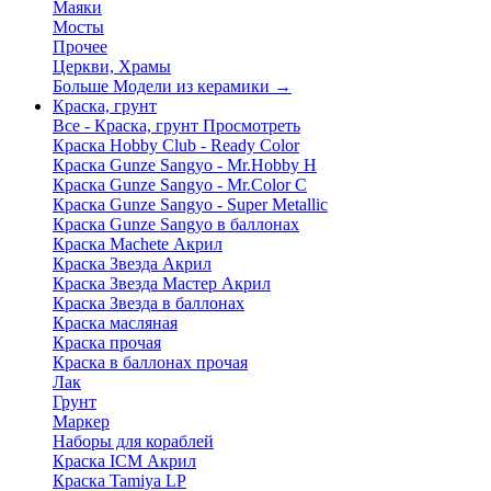
Маяки
Мосты
Прочее
Церкви, Храмы
Больше Модели из керамики
→
Краска, грунт
Все - Краска, грунт
Просмотреть
Краска Hobby Club - Ready Color
Краска Gunze Sangyo - Mr.Hobby H
Краска Gunze Sangyo - Mr.Color C
Краска Gunze Sangyo - Super Metallic
Краска Gunze Sangyo в баллонах
Краска Machete Акрил
Краска Звезда Акрил
Краска Звезда Мастер Акрил
Краска Звезда в баллонах
Краска масляная
Краска прочая
Краска в баллонах прочая
Лак
Грунт
Маркер
Наборы для кораблей
Краска ICM Акрил
Краска Tamiya LP