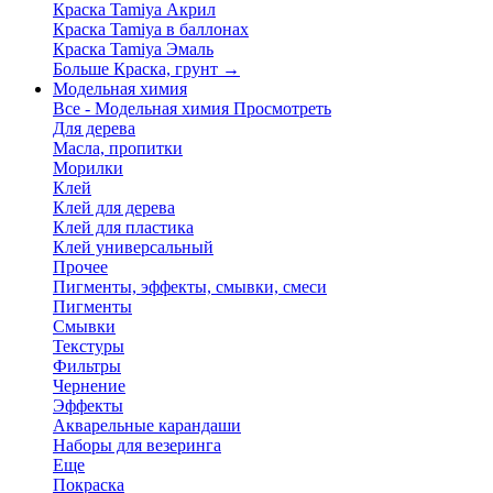
Краска Tamiya Акрил
Краска Tamiya в баллонах
Краска Tamiya Эмаль
Больше Краска, грунт
→
Модельная химия
Все - Модельная химия
Просмотреть
Для дерева
Масла, пропитки
Морилки
Клей
Клей для дерева
Клей для пластика
Клей универсальный
Прочее
Пигменты, эффекты, смывки, смеси
Пигменты
Смывки
Текстуры
Фильтры
Чернение
Эффекты
Акварельные карандаши
Наборы для везеринга
Еще
Покраска