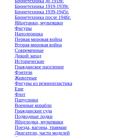
Бронетехника до 1918г.
Бронетехника 1919-1939г.
Бронетехника 1939-1945г.
Бронетехника после 1946г.
Яйцетанки, мультяшки
Фигуры
Наполеоника
Первая мировая война
Вторая мировая война
Современные
Дикий запад
Исторические
Гражданское население
Фэнтези
Животные
Фигуры из резинопластика
Еще
Флот
Парусники
Военные корабли
Гражданские суда
Подводные лодки
Яйцелодки, мультяшки
Поезда, вагоны, травмаи
Двигатели, части моделей