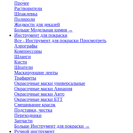
Прочее
Растворители
Шпаклевка
Полироли
Жидкости для декалей
Больше Модельная химия
→
Инструмент для покраски
Все - Инструмент для покраски
Просмотреть
Аэрографы
Компрессоры
Шланги
Кисти
Шпатели
Маскирующие ленты
Трафареты
Окрасочные маски универсальные
Окрасочные маски Авиация
Окрасочные маски Авто
Окрасочные маски БТТ
Смешивание красок
Подставки, чистка
Переходники
Запчасти
Больше Инструмент для покраски
→
Ручной инструмент