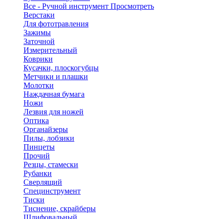
Все - Ручной инструмент
Просмотреть
Верстаки
Для фототравления
Зажимы
Заточной
Измерительный
Коврики
Кусачки, плоскогубцы
Метчики и плашки
Молотки
Наждачная бумага
Ножи
Лезвия для ножей
Оптика
Органайзеры
Пилы, лобзики
Пинцеты
Прочий
Резцы, стамески
Рубанки
Сверлящий
Специнструмент
Тиски
Тиснение, скрайберы
Шлифовальный