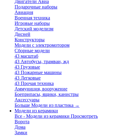
Двигатели Авиа
Подарочные наборы
Авиация
Военная техника
Игровые наборы
Детский моделизм
Дисней
Конструкторы
Модели с электромотором
Сборные модели
43 масштаб
43 Автобусы, трамваи, жд
43 Грузовые
43 Пожарные машины
43 Легковые
43 Прочая техника
Аммуниция, вооружение
Боеприпасы, ящики, канистры
Аксессуары
Больше Модели из пластика
→
Модели из керамики
Все - Модели из керамики
Просмотреть
Ворота
Дома
Замки