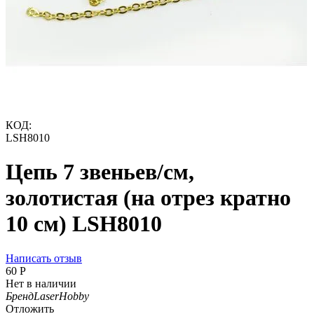
КОД:
LSH8010
Цепь 7 звеньев/см,
золотистая (на отрез кратно
10 см) LSH8010
Написать отзыв
‍60‍
Р
Нет в наличии
Бренд
LaserHobby
Отложить