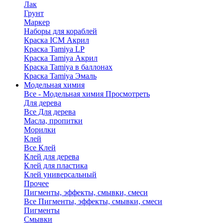
Лак
Грунт
Маркер
Наборы для кораблей
Краска ICM Акрил
Краска Tamiya LP
Краска Tamiya Акрил
Краска Tamiya в баллонах
Краска Tamiya Эмаль
Модельная химия
Все - Модельная химия
Просмотреть
Для дерева
Все Для дерева
Масла, пропитки
Морилки
Клей
Все Клей
Клей для дерева
Клей для пластика
Клей универсальный
Прочее
Пигменты, эффекты, смывки, смеси
Все Пигменты, эффекты, смывки, смеси
Пигменты
Смывки