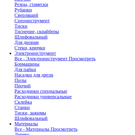
Резцы, стамески
Рубанки
Сверлящий
Специнструмент
Тиски
Тиснение, скрайберы
Шлифовальный
Для диорам
Стеки, крючки
Электроинструмент
Все - Электроинструмент
Просмотреть
Бормашины
Для пайки
Насадки для дрели
Пилы
Прочий
Расходники специальные
Расходники универсальные
Склейка
Станки
Тиски, зажимы
Шлифовальный
Материалы
Все - Материалы
Просмотреть
Дерево