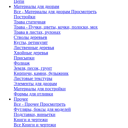
Цепи
Материалы для диорам
Все - Материалы для диорам
Просмотреть
Постройки
Трава статичная
Трава - Пучки, цветы, кочки, полоски, мох
Трава в листах, рулонах
Стволы деревьев
Кусты, ретикулят
Лиственные деревья
Хвойные деревья
Присыпки
Фолиаж
Земля, песок, грунт
Кирпичи, камни, булыжник
Листовые текстуры
Элементы для диорам
Материалы для постройки
Формы для отливки
Прочее
Все - Прочее
Просмотреть
Футляры, боксы для моделей
Подставки, виньетки
Книги и чертежи
Все Книги и чертежи