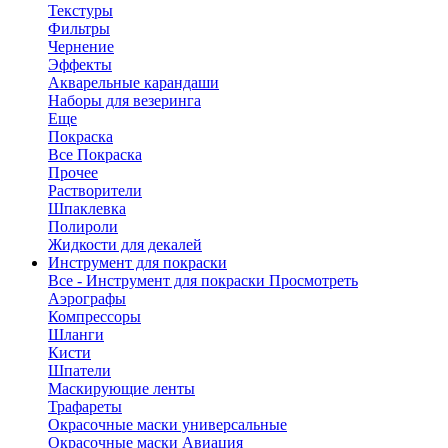
Текстуры
Фильтры
Чернение
Эффекты
Акварельные карандаши
Наборы для везеринга
Еще
Покраска
Все Покраска
Прочее
Растворители
Шпаклевка
Полироли
Жидкости для декалей
Инструмент для покраски
Все - Инструмент для покраски
Просмотреть
Аэрографы
Компрессоры
Шланги
Кисти
Шпатели
Маскирующие ленты
Трафареты
Окрасочные маски универсальные
Окрасочные маски Авиация