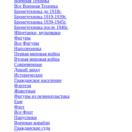
Военная Техника
Все Военная Техника
Бронетехника до 1918г.
Бронетехника 1919-1939г.
Бронетехника 1939-1945г.
Бронетехника после 1946г.
Яйцетанки, мультяшки
Фигуры
Все Фигуры
Наполеоника
Первая мировая война
Вторая мировая война
Современные
Дикий запад
Исторические
Гражданское население
Фэнтези
Животные
Фигуры из резинопластика
Еще
Флот
Все Флот
Парусники
Военные корабли
Гражданские суда