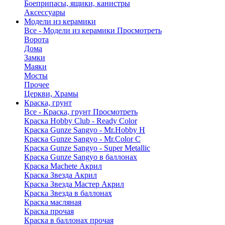
Боеприпасы, ящики, канистры
Аксессуары
Модели из керамики
Все - Модели из керамики
Просмотреть
Ворота
Дома
Замки
Маяки
Мосты
Прочее
Церкви, Храмы
Краска, грунт
Все - Краска, грунт
Просмотреть
Краска Hobby Club - Ready Color
Краска Gunze Sangyo - Mr.Hobby H
Краска Gunze Sangyo - Mr.Color C
Краска Gunze Sangyo - Super Metallic
Краска Gunze Sangyo в баллонах
Краска Machete Акрил
Краска Звезда Акрил
Краска Звезда Мастер Акрил
Краска Звезда в баллонах
Краска масляная
Краска прочая
Краска в баллонах прочая