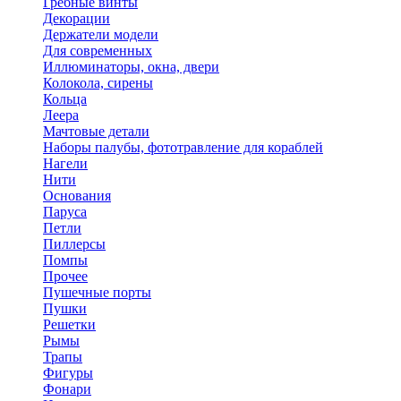
Гребные винты
Декорации
Держатели модели
Для современных
Иллюминаторы, окна, двери
Колокола, сирены
Кольца
Леера
Мачтовые детали
Наборы палубы, фототравление для кораблей
Нагели
Нити
Основания
Паруса
Петли
Пиллерсы
Помпы
Прочее
Пушечные порты
Пушки
Решетки
Рымы
Трапы
Фигуры
Фонари