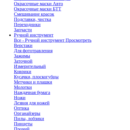
Окрасочные маски Авто
Окрасочные маски БТТ
Смешивание красок
Подставки, чистка
Переходники
Запчасти
Ручной инструмент
Все - Ручной инструмент
Просмотреть
Верстаки
Для фототравления
Зажимы
Заточной
Измерительный
Коврики
Кусачки, плоскогубцы
Метчики и плашки
Молотки
Наждачная бумага
Ножи
Лезвия для ножей
Оптика
Органайзеры
Пилы, лобзики
Пинцеты
Прочий