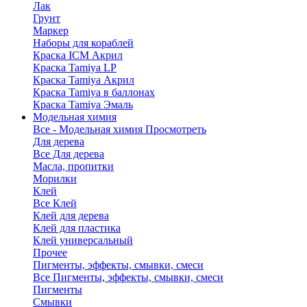
Лак
Грунт
Маркер
Наборы для кораблей
Краска ICM Акрил
Краска Tamiya LP
Краска Tamiya Акрил
Краска Tamiya в баллонах
Краска Tamiya Эмаль
Модельная химия
Все - Модельная химия
Просмотреть
Для дерева
Все Для дерева
Масла, пропитки
Морилки
Клей
Все Клей
Клей для дерева
Клей для пластика
Клей универсальный
Прочее
Пигменты, эффекты, смывки, смеси
Все Пигменты, эффекты, смывки, смеси
Пигменты
Смывки