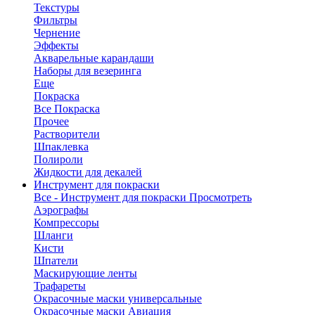
Текстуры
Фильтры
Чернение
Эффекты
Акварельные карандаши
Наборы для везеринга
Еще
Покраска
Все Покраска
Прочее
Растворители
Шпаклевка
Полироли
Жидкости для декалей
Инструмент для покраски
Все - Инструмент для покраски
Просмотреть
Аэрографы
Компрессоры
Шланги
Кисти
Шпатели
Маскирующие ленты
Трафареты
Окрасочные маски универсальные
Окрасочные маски Авиация