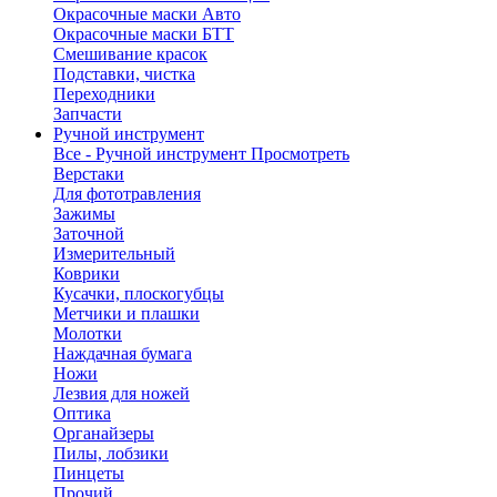
Окрасочные маски Авто
Окрасочные маски БТТ
Смешивание красок
Подставки, чистка
Переходники
Запчасти
Ручной инструмент
Все - Ручной инструмент
Просмотреть
Верстаки
Для фототравления
Зажимы
Заточной
Измерительный
Коврики
Кусачки, плоскогубцы
Метчики и плашки
Молотки
Наждачная бумага
Ножи
Лезвия для ножей
Оптика
Органайзеры
Пилы, лобзики
Пинцеты
Прочий