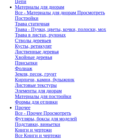
Цепи
Материалы для диорам
Все - Материалы для диорам
Просмотреть
Постройки
Трава статичная
Трава - Пучки, цветы, кочки, полоски, мох
Трава в листах, рулонах
Стволы деревьев
Кусты, ретикулят
Лиственные деревья
Хвойные деревья
Присыпки
Фолиаж
Земля, песок, грунт
Кирпичи, камни, булыжник
Листовые текстуры
Элементы для диорам
Материалы для постройки
Формы для отливки
Прочее
Все - Прочее
Просмотреть
Футляры, боксы для моделей
Подставки, виньетки
Книги и чертежи
Все Книги и чертежи