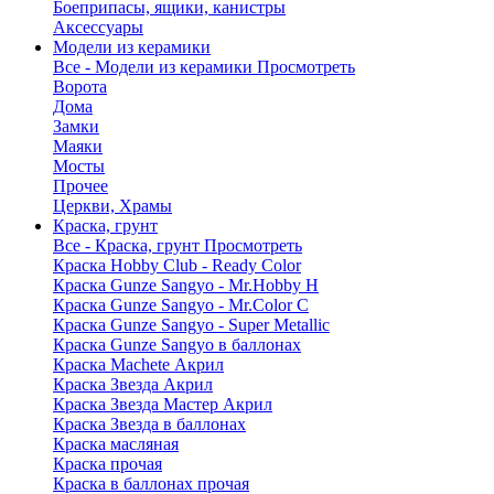
Боеприпасы, ящики, канистры
Аксессуары
Модели из керамики
Все - Модели из керамики
Просмотреть
Ворота
Дома
Замки
Маяки
Мосты
Прочее
Церкви, Храмы
Краска, грунт
Все - Краска, грунт
Просмотреть
Краска Hobby Club - Ready Color
Краска Gunze Sangyo - Mr.Hobby H
Краска Gunze Sangyo - Mr.Color C
Краска Gunze Sangyo - Super Metallic
Краска Gunze Sangyo в баллонах
Краска Machete Акрил
Краска Звезда Акрил
Краска Звезда Мастер Акрил
Краска Звезда в баллонах
Краска масляная
Краска прочая
Краска в баллонах прочая