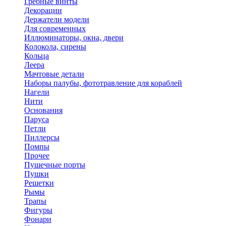
Гребные винты
Декорации
Держатели модели
Для современных
Иллюминаторы, окна, двери
Колокола, сирены
Кольца
Леера
Мачтовые детали
Наборы палубы, фототравление для кораблей
Нагели
Нити
Основания
Паруса
Петли
Пиллерсы
Помпы
Прочее
Пушечные порты
Пушки
Решетки
Рымы
Трапы
Фигуры
Фонари