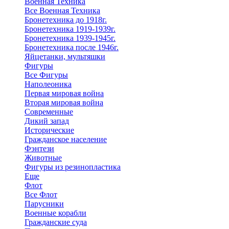
Военная Техника
Все Военная Техника
Бронетехника до 1918г.
Бронетехника 1919-1939г.
Бронетехника 1939-1945г.
Бронетехника после 1946г.
Яйцетанки, мультяшки
Фигуры
Все Фигуры
Наполеоника
Первая мировая война
Вторая мировая война
Современные
Дикий запад
Исторические
Гражданское население
Фэнтези
Животные
Фигуры из резинопластика
Еще
Флот
Все Флот
Парусники
Военные корабли
Гражданские суда