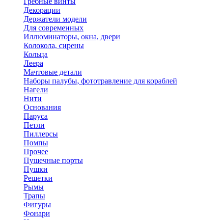
Гребные винты
Декорации
Держатели модели
Для современных
Иллюминаторы, окна, двери
Колокола, сирены
Кольца
Леера
Мачтовые детали
Наборы палубы, фототравление для кораблей
Нагели
Нити
Основания
Паруса
Петли
Пиллерсы
Помпы
Прочее
Пушечные порты
Пушки
Решетки
Рымы
Трапы
Фигуры
Фонари