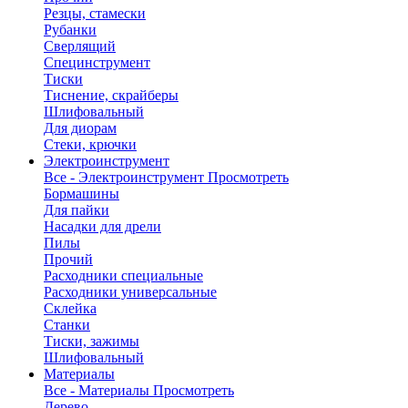
Резцы, стамески
Рубанки
Сверлящий
Специнструмент
Тиски
Тиснение, скрайберы
Шлифовальный
Для диорам
Стеки, крючки
Электроинструмент
Все - Электроинструмент
Просмотреть
Бормашины
Для пайки
Насадки для дрели
Пилы
Прочий
Расходники специальные
Расходники универсальные
Склейка
Станки
Тиски, зажимы
Шлифовальный
Материалы
Все - Материалы
Просмотреть
Дерево