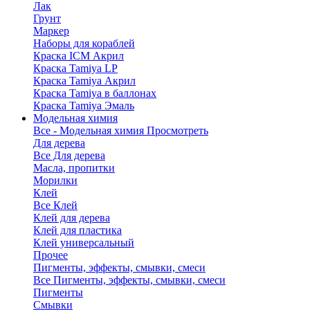
Лак
Грунт
Маркер
Наборы для кораблей
Краска ICM Акрил
Краска Tamiya LP
Краска Tamiya Акрил
Краска Tamiya в баллонах
Краска Tamiya Эмаль
Модельная химия
Все - Модельная химия
Просмотреть
Для дерева
Все Для дерева
Масла, пропитки
Морилки
Клей
Все Клей
Клей для дерева
Клей для пластика
Клей универсальный
Прочее
Пигменты, эффекты, смывки, смеси
Все Пигменты, эффекты, смывки, смеси
Пигменты
Смывки