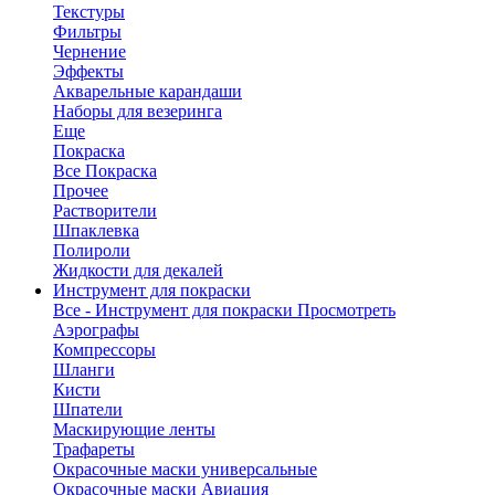
Текстуры
Фильтры
Чернение
Эффекты
Акварельные карандаши
Наборы для везеринга
Еще
Покраска
Все Покраска
Прочее
Растворители
Шпаклевка
Полироли
Жидкости для декалей
Инструмент для покраски
Все - Инструмент для покраски
Просмотреть
Аэрографы
Компрессоры
Шланги
Кисти
Шпатели
Маскирующие ленты
Трафареты
Окрасочные маски универсальные
Окрасочные маски Авиация