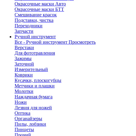
Окрасочные маски Авто
Окрасочные маски БТТ
Смешивание красок
Подставки, чистка
Переходники
Запчасти
Ручной инструмент
Все - Ручной инструмент
Просмотреть
Верстаки
Для фототравления
Зажимы
Заточной
Измерительный
Коврики
Кусачки, плоскогубцы
Метчики и плашки
Молотки
Наждачная бумага
Ножи
Лезвия для ножей
Оптика
Органайзеры
Пилы, лобзики
Пинцеты
Прочий