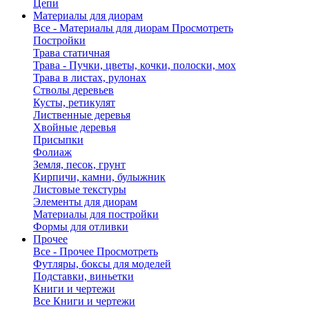
Цепи
Материалы для диорам
Все - Материалы для диорам
Просмотреть
Постройки
Трава статичная
Трава - Пучки, цветы, кочки, полоски, мох
Трава в листах, рулонах
Стволы деревьев
Кусты, ретикулят
Лиственные деревья
Хвойные деревья
Присыпки
Фолиаж
Земля, песок, грунт
Кирпичи, камни, булыжник
Листовые текстуры
Элементы для диорам
Материалы для постройки
Формы для отливки
Прочее
Все - Прочее
Просмотреть
Футляры, боксы для моделей
Подставки, виньетки
Книги и чертежи
Все Книги и чертежи