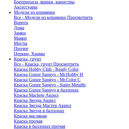
Боеприпасы, ящики, канистры
Аксессуары
Модели из керамики
Все - Модели из керамики
Просмотреть
Ворота
Дома
Замки
Маяки
Мосты
Прочее
Церкви, Храмы
Краска, грунт
Все - Краска, грунт
Просмотреть
Краска Hobby Club - Ready Color
Краска Gunze Sangyo - Mr.Hobby H
Краска Gunze Sangyo - Mr.Color C
Краска Gunze Sangyo - Super Metallic
Краска Gunze Sangyo в баллонах
Краска Machete Акрил
Краска Звезда Акрил
Краска Звезда Мастер Акрил
Краска Звезда в баллонах
Краска масляная
Краска прочая
Краска в баллонах прочая