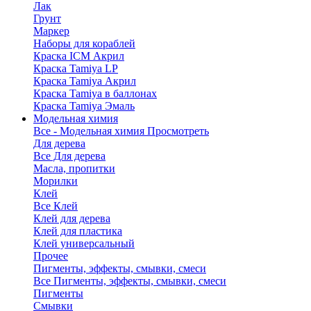
Лак
Грунт
Маркер
Наборы для кораблей
Краска ICM Акрил
Краска Tamiya LP
Краска Tamiya Акрил
Краска Tamiya в баллонах
Краска Tamiya Эмаль
Модельная химия
Все - Модельная химия
Просмотреть
Для дерева
Все Для дерева
Масла, пропитки
Морилки
Клей
Все Клей
Клей для дерева
Клей для пластика
Клей универсальный
Прочее
Пигменты, эффекты, смывки, смеси
Все Пигменты, эффекты, смывки, смеси
Пигменты
Смывки