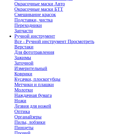
Окрасочные маски Авто
Окрасочные маски БТТ
Смешивание красок
Подставки, чистка
Переходники
Запчасти
Ручной инструмент
Все - Ручной инструмент
Просмотреть
Верстаки
Для фототравления
Зажимы
Заточной
Измерительный
Коврики
Кусачки, плоскогубцы
Метчики и плашки
Молотки
Наждачная бумага
Ножи
Лезвия для ножей
Оптика
Органайзеры
Пилы, лобзики
Пинцеты
Прочий