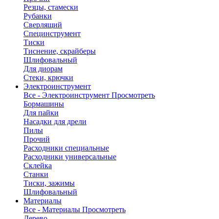
Резцы, стамески
Рубанки
Сверлящий
Специнструмент
Тиски
Тиснение, скрайберы
Шлифовальный
Для диорам
Стеки, крючки
Электроинструмент
Все - Электроинструмент
Просмотреть
Бормашины
Для пайки
Насадки для дрели
Пилы
Прочий
Расходники специальные
Расходники универсальные
Склейка
Станки
Тиски, зажимы
Шлифовальный
Материалы
Все - Материалы
Просмотреть
Дерево