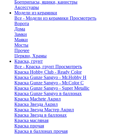
Боеприпасы, ящики, канистры
Аксессуары
Модели из керамики
Все - Модели из керамики
Просмотреть
Ворота
Дома
Замки
Маяки
Мосты
Прочее
Церкви, Храмы
Краска, грунт
Все - Краска, грунт
Просмотреть
Краска Hobby Club - Ready Color
Краска Gunze Sangyo - Mr.Hobby H
Краска Gunze Sangyo - Mr.Color C
Краска Gunze Sangyo - Super Metallic
Краска Gunze Sangyo в баллонах
Краска Machete Акрил
Краска Звезда Акрил
Краска Звезда Мастер Акрил
Краска Звезда в баллонах
Краска масляная
Краска прочая
Краска в баллонах прочая