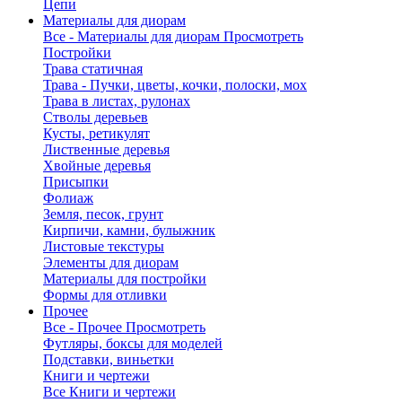
Цепи
Материалы для диорам
Все - Материалы для диорам
Просмотреть
Постройки
Трава статичная
Трава - Пучки, цветы, кочки, полоски, мох
Трава в листах, рулонах
Стволы деревьев
Кусты, ретикулят
Лиственные деревья
Хвойные деревья
Присыпки
Фолиаж
Земля, песок, грунт
Кирпичи, камни, булыжник
Листовые текстуры
Элементы для диорам
Материалы для постройки
Формы для отливки
Прочее
Все - Прочее
Просмотреть
Футляры, боксы для моделей
Подставки, виньетки
Книги и чертежи
Все Книги и чертежи