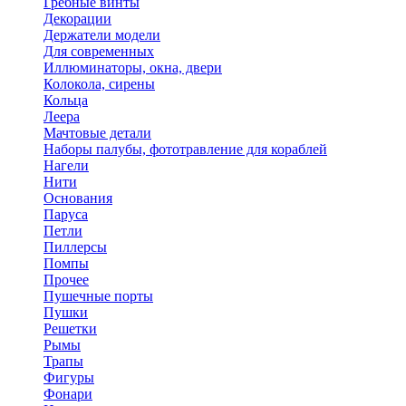
Гребные винты
Декорации
Держатели модели
Для современных
Иллюминаторы, окна, двери
Колокола, сирены
Кольца
Леера
Мачтовые детали
Наборы палубы, фототравление для кораблей
Нагели
Нити
Основания
Паруса
Петли
Пиллерсы
Помпы
Прочее
Пушечные порты
Пушки
Решетки
Рымы
Трапы
Фигуры
Фонари