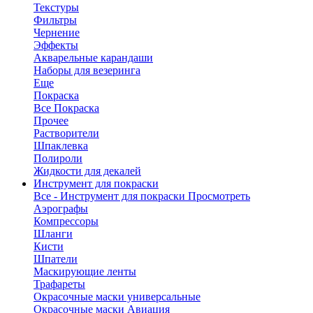
Текстуры
Фильтры
Чернение
Эффекты
Акварельные карандаши
Наборы для везеринга
Еще
Покраска
Все Покраска
Прочее
Растворители
Шпаклевка
Полироли
Жидкости для декалей
Инструмент для покраски
Все - Инструмент для покраски
Просмотреть
Аэрографы
Компрессоры
Шланги
Кисти
Шпатели
Маскирующие ленты
Трафареты
Окрасочные маски универсальные
Окрасочные маски Авиация