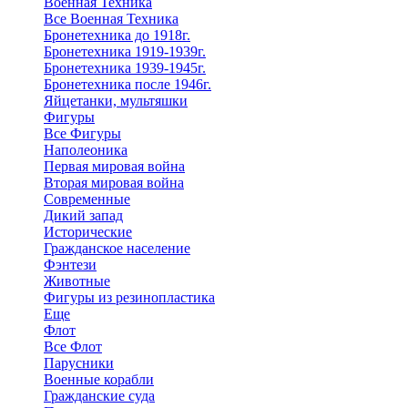
Военная Техника
Все Военная Техника
Бронетехника до 1918г.
Бронетехника 1919-1939г.
Бронетехника 1939-1945г.
Бронетехника после 1946г.
Яйцетанки, мультяшки
Фигуры
Все Фигуры
Наполеоника
Первая мировая война
Вторая мировая война
Современные
Дикий запад
Исторические
Гражданское население
Фэнтези
Животные
Фигуры из резинопластика
Еще
Флот
Все Флот
Парусники
Военные корабли
Гражданские суда