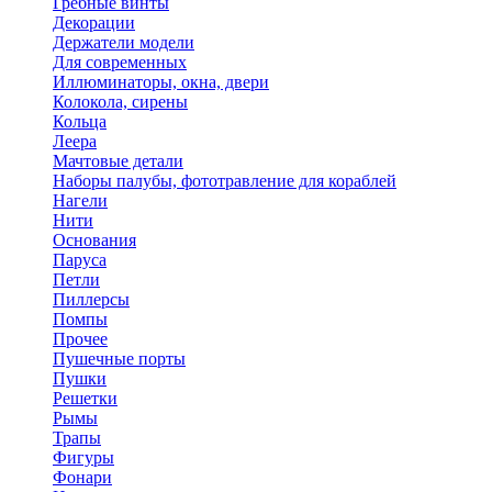
Гребные винты
Декорации
Держатели модели
Для современных
Иллюминаторы, окна, двери
Колокола, сирены
Кольца
Леера
Мачтовые детали
Наборы палубы, фототравление для кораблей
Нагели
Нити
Основания
Паруса
Петли
Пиллерсы
Помпы
Прочее
Пушечные порты
Пушки
Решетки
Рымы
Трапы
Фигуры
Фонари