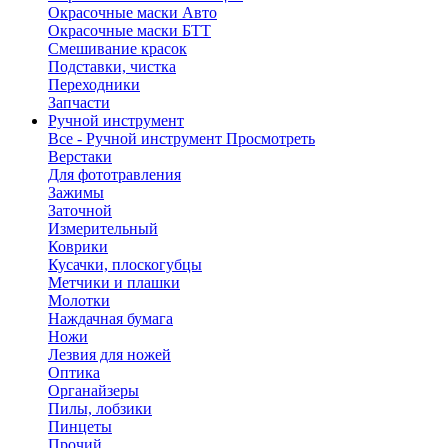
Окрасочные маски Авто
Окрасочные маски БТТ
Смешивание красок
Подставки, чистка
Переходники
Запчасти
Ручной инструмент
Все - Ручной инструмент
Просмотреть
Верстаки
Для фототравления
Зажимы
Заточной
Измерительный
Коврики
Кусачки, плоскогубцы
Метчики и плашки
Молотки
Наждачная бумага
Ножи
Лезвия для ножей
Оптика
Органайзеры
Пилы, лобзики
Пинцеты
Прочий