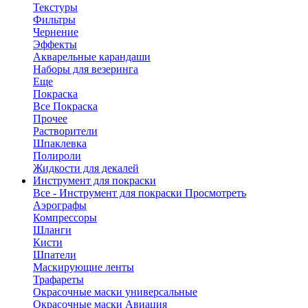
Текстуры
Фильтры
Чернение
Эффекты
Акварельные карандаши
Наборы для везеринга
Еще
Покраска
Все Покраска
Прочее
Растворители
Шпаклевка
Полироли
Жидкости для декалей
Инструмент для покраски
Все - Инструмент для покраски
Просмотреть
Аэрографы
Компрессоры
Шланги
Кисти
Шпатели
Маскирующие ленты
Трафареты
Окрасочные маски универсальные
Окрасочные маски Авиация