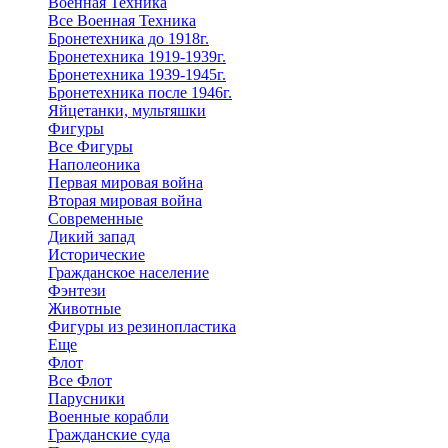
Военная Техника
Все Военная Техника
Бронетехника до 1918г.
Бронетехника 1919-1939г.
Бронетехника 1939-1945г.
Бронетехника после 1946г.
Яйцетанки, мультяшки
Фигуры
Все Фигуры
Наполеоника
Первая мировая война
Вторая мировая война
Современные
Дикий запад
Исторические
Гражданское население
Фэнтези
Животные
Фигуры из резинопластика
Еще
Флот
Все Флот
Парусники
Военные корабли
Гражданские суда