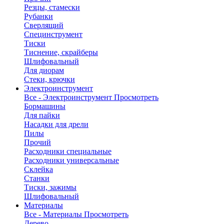
Резцы, стамески
Рубанки
Сверлящий
Специнструмент
Тиски
Тиснение, скрайберы
Шлифовальный
Для диорам
Стеки, крючки
Электроинструмент
Все - Электроинструмент
Просмотреть
Бормашины
Для пайки
Насадки для дрели
Пилы
Прочий
Расходники специальные
Расходники универсальные
Склейка
Станки
Тиски, зажимы
Шлифовальный
Материалы
Все - Материалы
Просмотреть
Дерево