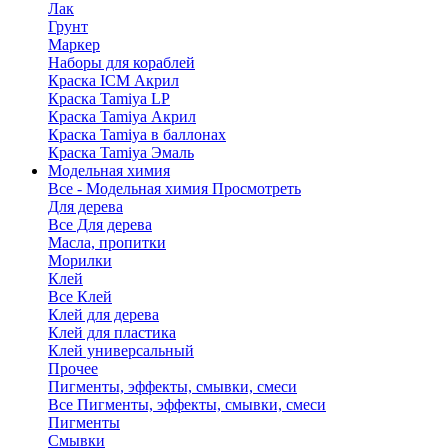
Лак
Грунт
Маркер
Наборы для кораблей
Краска ICM Акрил
Краска Tamiya LP
Краска Tamiya Акрил
Краска Tamiya в баллонах
Краска Tamiya Эмаль
Модельная химия
Все - Модельная химия
Просмотреть
Для дерева
Все Для дерева
Масла, пропитки
Морилки
Клей
Все Клей
Клей для дерева
Клей для пластика
Клей универсальный
Прочее
Пигменты, эффекты, смывки, смеси
Все Пигменты, эффекты, смывки, смеси
Пигменты
Смывки