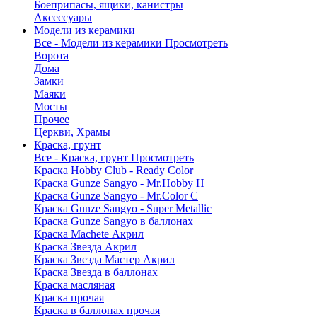
Боеприпасы, ящики, канистры
Аксессуары
Модели из керамики
Все - Модели из керамики
Просмотреть
Ворота
Дома
Замки
Маяки
Мосты
Прочее
Церкви, Храмы
Краска, грунт
Все - Краска, грунт
Просмотреть
Краска Hobby Club - Ready Color
Краска Gunze Sangyo - Mr.Hobby H
Краска Gunze Sangyo - Mr.Color C
Краска Gunze Sangyo - Super Metallic
Краска Gunze Sangyo в баллонах
Краска Machete Акрил
Краска Звезда Акрил
Краска Звезда Мастер Акрил
Краска Звезда в баллонах
Краска масляная
Краска прочая
Краска в баллонах прочая