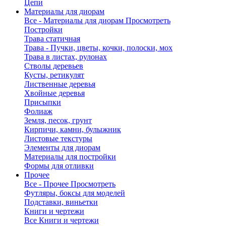
Цепи
Материалы для диорам
Все - Материалы для диорам
Просмотреть
Постройки
Трава статичная
Трава - Пучки, цветы, кочки, полоски, мох
Трава в листах, рулонах
Стволы деревьев
Кусты, ретикулят
Лиственные деревья
Хвойные деревья
Присыпки
Фолиаж
Земля, песок, грунт
Кирпичи, камни, булыжник
Листовые текстуры
Элементы для диорам
Материалы для постройки
Формы для отливки
Прочее
Все - Прочее
Просмотреть
Футляры, боксы для моделей
Подставки, виньетки
Книги и чертежи
Все Книги и чертежи