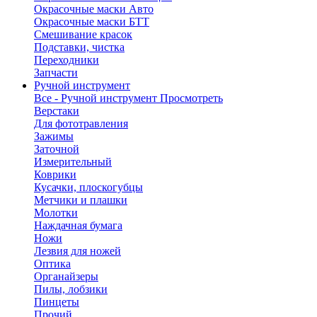
Окрасочные маски Авто
Окрасочные маски БТТ
Смешивание красок
Подставки, чистка
Переходники
Запчасти
Ручной инструмент
Все - Ручной инструмент
Просмотреть
Верстаки
Для фототравления
Зажимы
Заточной
Измерительный
Коврики
Кусачки, плоскогубцы
Метчики и плашки
Молотки
Наждачная бумага
Ножи
Лезвия для ножей
Оптика
Органайзеры
Пилы, лобзики
Пинцеты
Прочий