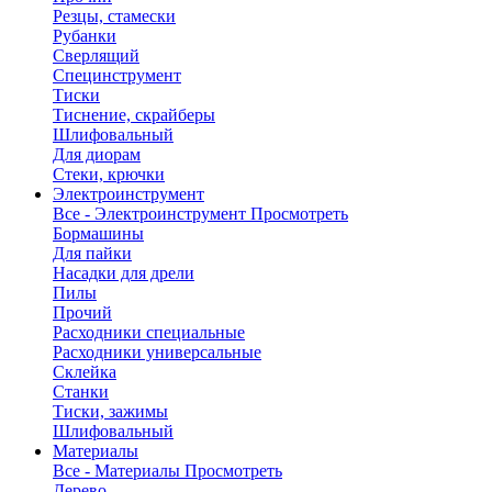
Резцы, стамески
Рубанки
Сверлящий
Специнструмент
Тиски
Тиснение, скрайберы
Шлифовальный
Для диорам
Стеки, крючки
Электроинструмент
Все - Электроинструмент
Просмотреть
Бормашины
Для пайки
Насадки для дрели
Пилы
Прочий
Расходники специальные
Расходники универсальные
Склейка
Станки
Тиски, зажимы
Шлифовальный
Материалы
Все - Материалы
Просмотреть
Дерево