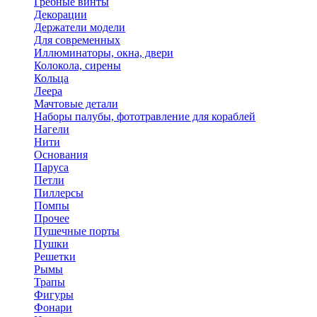
Гребные винты
Декорации
Держатели модели
Для современных
Иллюминаторы, окна, двери
Колокола, сирены
Кольца
Леера
Мачтовые детали
Наборы палубы, фототравление для кораблей
Нагели
Нити
Основания
Паруса
Петли
Пиллерсы
Помпы
Прочее
Пушечные порты
Пушки
Решетки
Рымы
Трапы
Фигуры
Фонари