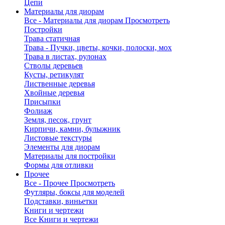
Цепи
Материалы для диорам
Все - Материалы для диорам
Просмотреть
Постройки
Трава статичная
Трава - Пучки, цветы, кочки, полоски, мох
Трава в листах, рулонах
Стволы деревьев
Кусты, ретикулят
Лиственные деревья
Хвойные деревья
Присыпки
Фолиаж
Земля, песок, грунт
Кирпичи, камни, булыжник
Листовые текстуры
Элементы для диорам
Материалы для постройки
Формы для отливки
Прочее
Все - Прочее
Просмотреть
Футляры, боксы для моделей
Подставки, виньетки
Книги и чертежи
Все Книги и чертежи