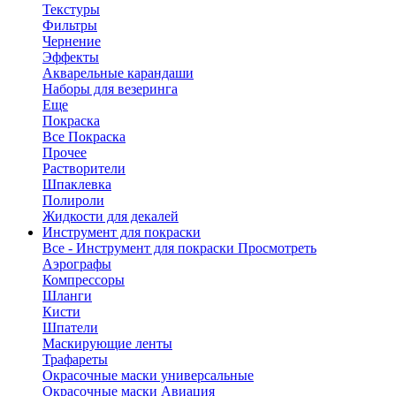
Текстуры
Фильтры
Чернение
Эффекты
Акварельные карандаши
Наборы для везеринга
Еще
Покраска
Все Покраска
Прочее
Растворители
Шпаклевка
Полироли
Жидкости для декалей
Инструмент для покраски
Все - Инструмент для покраски
Просмотреть
Аэрографы
Компрессоры
Шланги
Кисти
Шпатели
Маскирующие ленты
Трафареты
Окрасочные маски универсальные
Окрасочные маски Авиация