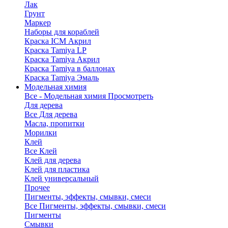
Лак
Грунт
Маркер
Наборы для кораблей
Краска ICM Акрил
Краска Tamiya LP
Краска Tamiya Акрил
Краска Tamiya в баллонах
Краска Tamiya Эмаль
Модельная химия
Все - Модельная химия
Просмотреть
Для дерева
Все Для дерева
Масла, пропитки
Морилки
Клей
Все Клей
Клей для дерева
Клей для пластика
Клей универсальный
Прочее
Пигменты, эффекты, смывки, смеси
Все Пигменты, эффекты, смывки, смеси
Пигменты
Смывки