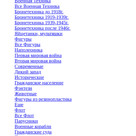
Военная Техника
Все Военная Техника
Бронетехника до 1918г.
Бронетехника 1919-1939г.
Бронетехника 1939-1945г.
Бронетехника после 1946г.
Яйцетанки, мультяшки
Фигуры
Все Фигуры
Наполеоника
Первая мировая война
Вторая мировая война
Современные
Дикий запад
Исторические
Гражданское население
Фэнтези
Животные
Фигуры из резинопластика
Еще
Флот
Все Флот
Парусники
Военные корабли
Гражданские суда