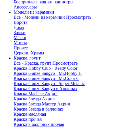
Боеприпасы, ящики, канистры
Аксессуары
Модели из керамики
Все - Модели из керамики
Просмотреть
Ворота
Дома
Замки
Маяки
Мосты
Прочее
Церкви, Храмы
Краска, грунт
Все - Краска, грунт
Просмотреть
Краска Hobby Club - Ready Color
Краска Gunze Sangyo - Mr.Hobby H
Краска Gunze Sangyo - Mr.Color C
Краска Gunze Sangyo - Super Metallic
Краска Gunze Sangyo в баллонах
Краска Machete Акрил
Краска Звезда Акрил
Краска Звезда Мастер Акрил
Краска Звезда в баллонах
Краска масляная
Краска прочая
Краска в баллонах прочая