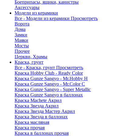
Боеприпасы, ящики, канистры
Аксессуары
Модели из керамики
Все - Модели из керамики
Просмотреть
Ворота
Дома
Замки
Маяки
Мосты
Прочее
Церкви, Храмы
Краска, грунт
Все - Краска, грунт
Просмотреть
Краска Hobby Club - Ready Color
Краска Gunze Sangyo - Mr.Hobby H
Краска Gunze Sangyo - Mr.Color C
Краска Gunze Sangyo - Super Metallic
Краска Gunze Sangyo в баллонах
Краска Machete Акрил
Краска Звезда Акрил
Краска Звезда Мастер Акрил
Краска Звезда в баллонах
Краска масляная
Краска прочая
Краска в баллонах прочая