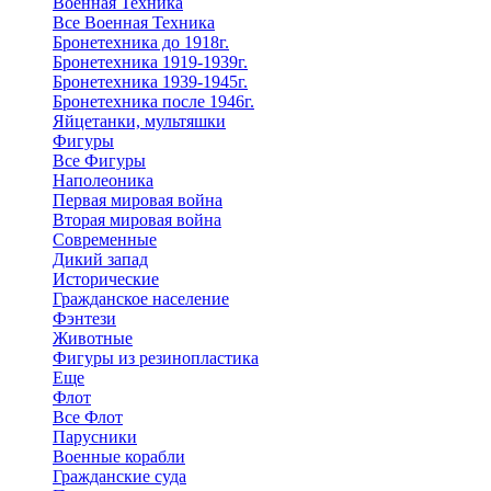
Военная Техника
Все Военная Техника
Бронетехника до 1918г.
Бронетехника 1919-1939г.
Бронетехника 1939-1945г.
Бронетехника после 1946г.
Яйцетанки, мультяшки
Фигуры
Все Фигуры
Наполеоника
Первая мировая война
Вторая мировая война
Современные
Дикий запад
Исторические
Гражданское население
Фэнтези
Животные
Фигуры из резинопластика
Еще
Флот
Все Флот
Парусники
Военные корабли
Гражданские суда