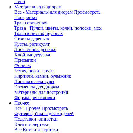
Цепи
Материалы для диорам
Все - Материалы для диорам
Просмотреть
Постройки
Трава статичная
Трава - Пучки, цветы, кочки, полоски, мох
Трава в листах, рулонах
Стволы деревьев
Кусты, ретикулят
Лиственные деревья
Хвойные деревья
Присыпки
Фолиаж
Земля, песок, грунт
Кирпичи, камни, булыжник
Листовые текстуры
Элементы для диорам
Материалы для постройки
Формы для отливки
Прочее
Все - Прочее
Просмотреть
Футляры, боксы для моделей
Подставки, виньетки
Книги и чертежи
Все Книги и чертежи