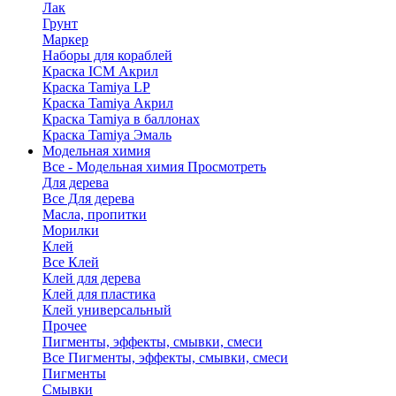
Лак
Грунт
Маркер
Наборы для кораблей
Краска ICM Акрил
Краска Tamiya LP
Краска Tamiya Акрил
Краска Tamiya в баллонах
Краска Tamiya Эмаль
Модельная химия
Все - Модельная химия
Просмотреть
Для дерева
Все Для дерева
Масла, пропитки
Морилки
Клей
Все Клей
Клей для дерева
Клей для пластика
Клей универсальный
Прочее
Пигменты, эффекты, смывки, смеси
Все Пигменты, эффекты, смывки, смеси
Пигменты
Смывки