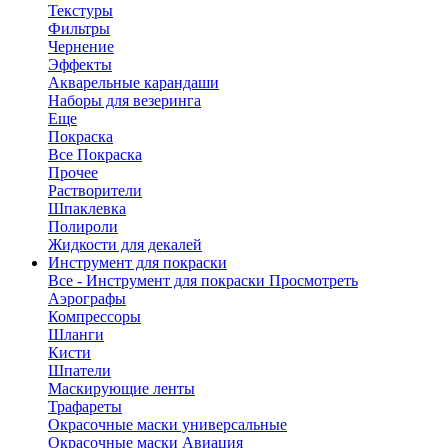
Текстуры
Фильтры
Чернение
Эффекты
Акварельные карандаши
Наборы для везеринга
Еще
Покраска
Все Покраска
Прочее
Растворители
Шпаклевка
Полироли
Жидкости для декалей
Инструмент для покраски
Все - Инструмент для покраски
Просмотреть
Аэрографы
Компрессоры
Шланги
Кисти
Шпатели
Маскирующие ленты
Трафареты
Окрасочные маски универсальные
Окрасочные маски Авиация