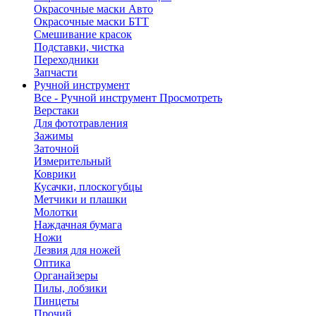
Окрасочные маски Авто
Окрасочные маски БТТ
Смешивание красок
Подставки, чистка
Переходники
Запчасти
Ручной инструмент
Все - Ручной инструмент
Просмотреть
Верстаки
Для фототравления
Зажимы
Заточной
Измерительный
Коврики
Кусачки, плоскогубцы
Метчики и плашки
Молотки
Наждачная бумага
Ножи
Лезвия для ножей
Оптика
Органайзеры
Пилы, лобзики
Пинцеты
Прочий