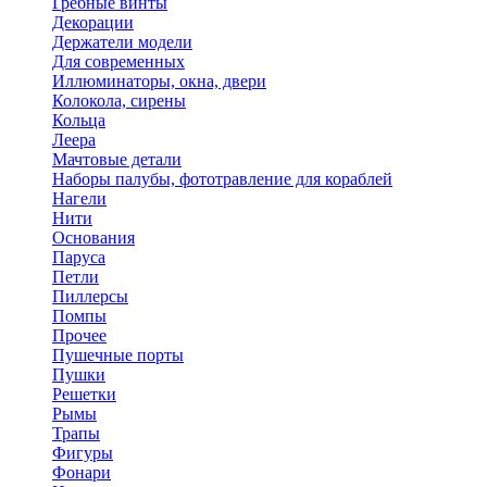
Гребные винты
Декорации
Держатели модели
Для современных
Иллюминаторы, окна, двери
Колокола, сирены
Кольца
Леера
Мачтовые детали
Наборы палубы, фототравление для кораблей
Нагели
Нити
Основания
Паруса
Петли
Пиллерсы
Помпы
Прочее
Пушечные порты
Пушки
Решетки
Рымы
Трапы
Фигуры
Фонари