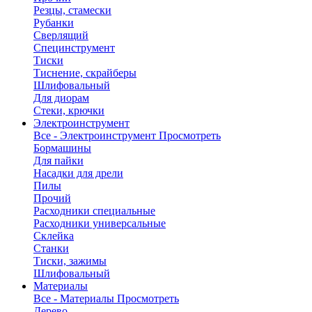
Резцы, стамески
Рубанки
Сверлящий
Специнструмент
Тиски
Тиснение, скрайберы
Шлифовальный
Для диорам
Стеки, крючки
Электроинструмент
Все - Электроинструмент
Просмотреть
Бормашины
Для пайки
Насадки для дрели
Пилы
Прочий
Расходники специальные
Расходники универсальные
Склейка
Станки
Тиски, зажимы
Шлифовальный
Материалы
Все - Материалы
Просмотреть
Дерево