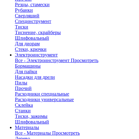
Резцы, стамески
Рубанки
Сверлящий
Специнструмент
Тиски
Тиснение, скрайберы
Шлифовальный
Для диорам
Стеки, крючки
Электроинструмент
Все - Электроинструмент
Просмотреть
Бормашины
Для пайки
Насадки для дрели
Пилы
Прочий
Расходники специальные
Расходники универсальные
Склейка
Станки
Тиски, зажимы
Шлифовальный
Материалы
Все - Материалы
Просмотреть
Дерево