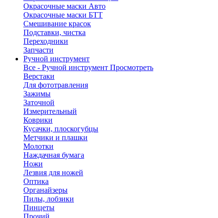
Окрасочные маски Авто
Окрасочные маски БТТ
Смешивание красок
Подставки, чистка
Переходники
Запчасти
Ручной инструмент
Все - Ручной инструмент
Просмотреть
Верстаки
Для фототравления
Зажимы
Заточной
Измерительный
Коврики
Кусачки, плоскогубцы
Метчики и плашки
Молотки
Наждачная бумага
Ножи
Лезвия для ножей
Оптика
Органайзеры
Пилы, лобзики
Пинцеты
Прочий