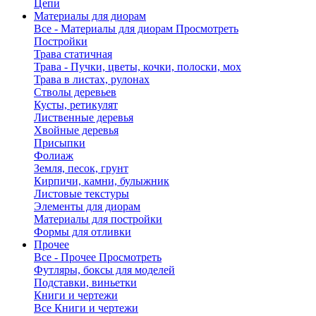
Цепи
Материалы для диорам
Все - Материалы для диорам
Просмотреть
Постройки
Трава статичная
Трава - Пучки, цветы, кочки, полоски, мох
Трава в листах, рулонах
Стволы деревьев
Кусты, ретикулят
Лиственные деревья
Хвойные деревья
Присыпки
Фолиаж
Земля, песок, грунт
Кирпичи, камни, булыжник
Листовые текстуры
Элементы для диорам
Материалы для постройки
Формы для отливки
Прочее
Все - Прочее
Просмотреть
Футляры, боксы для моделей
Подставки, виньетки
Книги и чертежи
Все Книги и чертежи