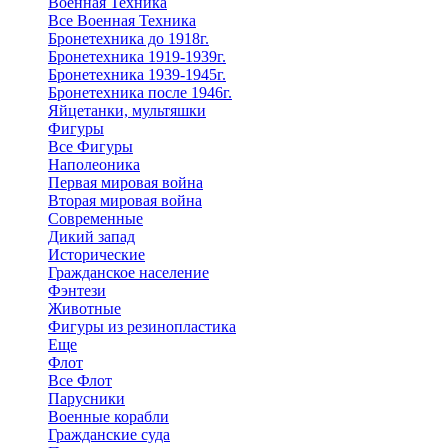
Военная Техника
Все Военная Техника
Бронетехника до 1918г.
Бронетехника 1919-1939г.
Бронетехника 1939-1945г.
Бронетехника после 1946г.
Яйцетанки, мультяшки
Фигуры
Все Фигуры
Наполеоника
Первая мировая война
Вторая мировая война
Современные
Дикий запад
Исторические
Гражданское население
Фэнтези
Животные
Фигуры из резинопластика
Еще
Флот
Все Флот
Парусники
Военные корабли
Гражданские суда