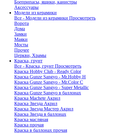
Боеприпасы, ящики, канистры
Аксессуары
Модели из керамики
Все - Модели из керамики
Просмотреть
Ворота
Дома
Замки
Маяки
Мосты
Прочее
Церкви, Храмы
Краска, грунт
Все - Краска, грунт
Просмотреть
Краска Hobby Club - Ready Color
Краска Gunze Sangyo - Mr.Hobby H
Краска Gunze Sangyo - Mr.Color C
Краска Gunze Sangyo - Super Metallic
Краска Gunze Sangyo в баллонах
Краска Machete Акрил
Краска Звезда Акрил
Краска Звезда Мастер Акрил
Краска Звезда в баллонах
Краска масляная
Краска прочая
Краска в баллонах прочая