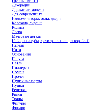
Гребные винты
Декорации
Держатели модели
Для современных
Иллюминаторы, окна, двери
Колокола, сирены
Кольца
Леера
Мачтовые детали
Наборы палубы, фототравление для кораблей
Нагели
Нити
Основания
Паруса
Петли
Пиллерсы
Помпы
Прочее
Пушечные порты
Пушки
Решетки
Рымы
Трапы
Фигуры
Фонари