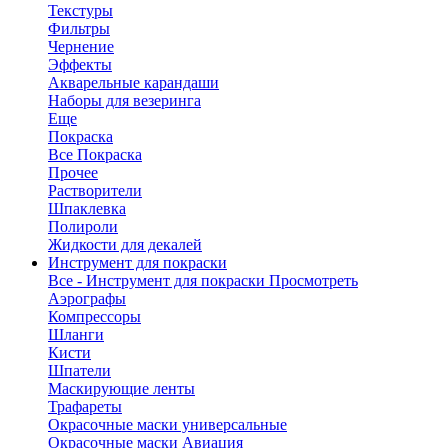
Текстуры
Фильтры
Чернение
Эффекты
Акварельные карандаши
Наборы для везеринга
Еще
Покраска
Все Покраска
Прочее
Растворители
Шпаклевка
Полироли
Жидкости для декалей
Инструмент для покраски
Все - Инструмент для покраски
Просмотреть
Аэрографы
Компрессоры
Шланги
Кисти
Шпатели
Маскирующие ленты
Трафареты
Окрасочные маски универсальные
Окрасочные маски Авиация