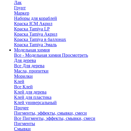
Лак
Грунт
Маркер
Наборы для кораблей
Краска ICM Акрил
Краска Tamiya LP
Краска Tamiya Акрил
Краска Tamiya в баллонах
Краска Tamiya Эмаль
Модельная химия
Все - Модельная химия
Просмотреть
Для дерева
Все Для дерева
Масла, пропитки
Морилки
Клей
Все Клей
Клей для дерева
Клей для пластика
Клей универсальный
Прочее
Пигменты, эффекты, смывки, смеси
Все Пигменты, эффекты, смывки, смеси
Пигменты
Смывки