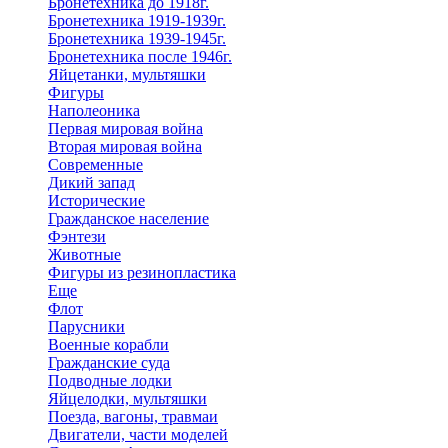
Бронетехника до 1918г.
Бронетехника 1919-1939г.
Бронетехника 1939-1945г.
Бронетехника после 1946г.
Яйцетанки, мультяшки
Фигуры
Наполеоника
Первая мировая война
Вторая мировая война
Современные
Дикий запад
Исторические
Гражданское население
Фэнтези
Животные
Фигуры из резинопластика
Еще
Флот
Парусники
Военные корабли
Гражданские суда
Подводные лодки
Яйцелодки, мультяшки
Поезда, вагоны, травмаи
Двигатели, части моделей