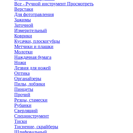
Все - Ручной инструмент
Просмотреть
Верстаки
Для фототравления
Зажимы
Заточной
Измерительный
Коврики
Кусачки, плоскогубцы
Метчики и плашки
Молотки
Наждачная бумага
Ножи
Лезвия для ножей
Оптика
Органайзеры
Пилы, лобзики
Пинцеты
Прочий
Резцы, стамески
Рубанки
Сверлящий
Специнструмент
Тиски
Тиснение, скрайберы
Шлифовальный