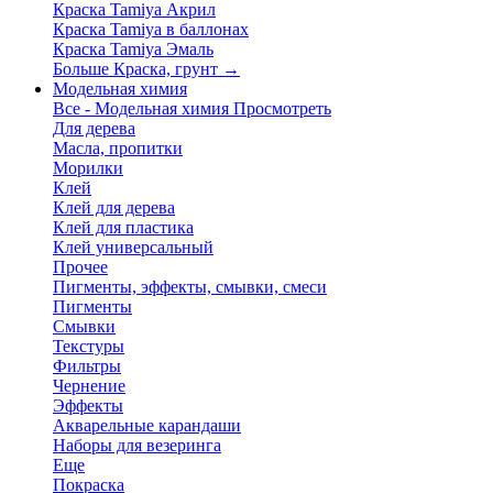
Краска Tamiya Акрил
Краска Tamiya в баллонах
Краска Tamiya Эмаль
Больше Краска, грунт
→
Модельная химия
Все - Модельная химия
Просмотреть
Для дерева
Масла, пропитки
Морилки
Клей
Клей для дерева
Клей для пластика
Клей универсальный
Прочее
Пигменты, эффекты, смывки, смеси
Пигменты
Смывки
Текстуры
Фильтры
Чернение
Эффекты
Акварельные карандаши
Наборы для везеринга
Еще
Покраска