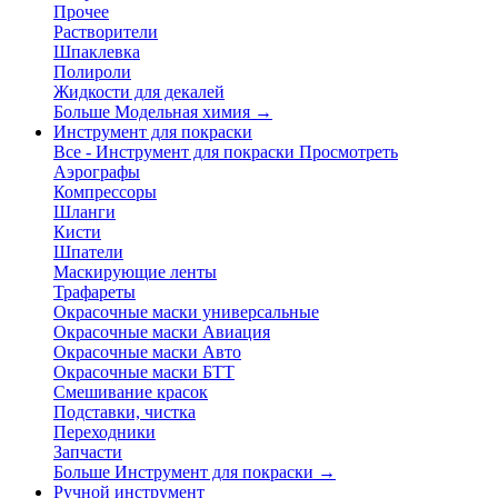
Прочее
Растворители
Шпаклевка
Полироли
Жидкости для декалей
Больше Модельная химия
→
Инструмент для покраски
Все - Инструмент для покраски
Просмотреть
Аэрографы
Компрессоры
Шланги
Кисти
Шпатели
Маскирующие ленты
Трафареты
Окрасочные маски универсальные
Окрасочные маски Авиация
Окрасочные маски Авто
Окрасочные маски БТТ
Смешивание красок
Подставки, чистка
Переходники
Запчасти
Больше Инструмент для покраски
→
Ручной инструмент