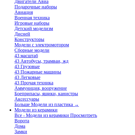
Двигатели Авиа
Подарочные наборы
Авиация
Военная техника
Игровые наборы
Детский моделизм
Дисней
Конструкторы
Модели с электромотором
Сборные модели
43 масштаб
43 Автобусы, трамваи, жд
43 Грузовые
43 Пожарные машины
43 Легковые
43 Прочая техника
Аммуниция, вооружение
Боеприпасы, ящики, канистры
Аксессуары
Больше Модели из пластика
→
Модели из керамики
Все - Модели из керамики
Просмотреть
Ворота
Дома
Замки