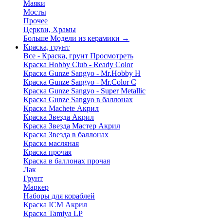
Маяки
Мосты
Прочее
Церкви, Храмы
Больше Модели из керамики
→
Краска, грунт
Все - Краска, грунт
Просмотреть
Краска Hobby Club - Ready Color
Краска Gunze Sangyo - Mr.Hobby H
Краска Gunze Sangyo - Mr.Color C
Краска Gunze Sangyo - Super Metallic
Краска Gunze Sangyo в баллонах
Краска Machete Акрил
Краска Звезда Акрил
Краска Звезда Мастер Акрил
Краска Звезда в баллонах
Краска масляная
Краска прочая
Краска в баллонах прочая
Лак
Грунт
Маркер
Наборы для кораблей
Краска ICM Акрил
Краска Tamiya LP