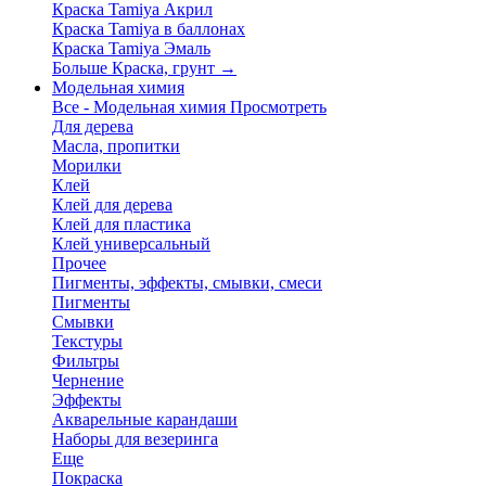
Краска Tamiya Акрил
Краска Tamiya в баллонах
Краска Tamiya Эмаль
Больше Краска, грунт
→
Модельная химия
Все - Модельная химия
Просмотреть
Для дерева
Масла, пропитки
Морилки
Клей
Клей для дерева
Клей для пластика
Клей универсальный
Прочее
Пигменты, эффекты, смывки, смеси
Пигменты
Смывки
Текстуры
Фильтры
Чернение
Эффекты
Акварельные карандаши
Наборы для везеринга
Еще
Покраска