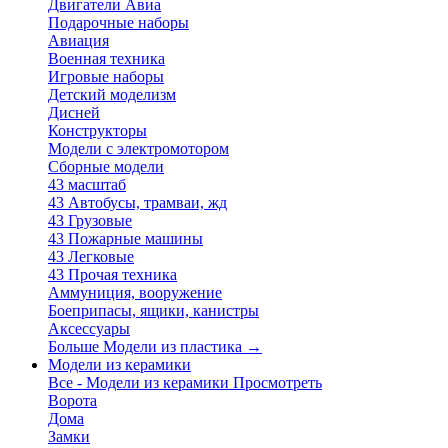
Двигатели Авиа
Подарочные наборы
Авиация
Военная техника
Игровые наборы
Детский моделизм
Дисней
Конструкторы
Модели с электромотором
Сборные модели
43 масштаб
43 Автобусы, трамваи, жд
43 Грузовые
43 Пожарные машины
43 Легковые
43 Прочая техника
Аммуниция, вооружение
Боеприпасы, ящики, канистры
Аксессуары
Больше Модели из пластика
→
Модели из керамики
Все - Модели из керамики
Просмотреть
Ворота
Дома
Замки