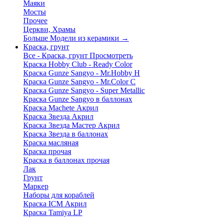
Маяки
Мосты
Прочее
Церкви, Храмы
Больше Модели из керамики
→
Краска, грунт
Все - Краска, грунт
Просмотреть
Краска Hobby Club - Ready Color
Краска Gunze Sangyo - Mr.Hobby H
Краска Gunze Sangyo - Mr.Color C
Краска Gunze Sangyo - Super Metallic
Краска Gunze Sangyo в баллонах
Краска Machete Акрил
Краска Звезда Акрил
Краска Звезда Мастер Акрил
Краска Звезда в баллонах
Краска масляная
Краска прочая
Краска в баллонах прочая
Лак
Грунт
Маркер
Наборы для кораблей
Краска ICM Акрил
Краска Tamiya LP