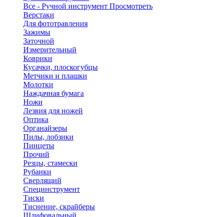
Все - Ручной инструмент
Просмотреть
Верстаки
Для фототравления
Зажимы
Заточной
Измерительный
Коврики
Кусачки, плоскогубцы
Метчики и плашки
Молотки
Наждачная бумага
Ножи
Лезвия для ножей
Оптика
Органайзеры
Пилы, лобзики
Пинцеты
Прочий
Резцы, стамески
Рубанки
Сверлящий
Специнструмент
Тиски
Тиснение, скрайберы
Шлифовальный