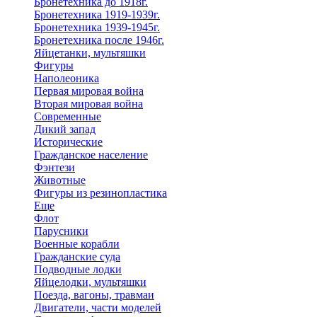
Бронетехника до 1918г.
Бронетехника 1919-1939г.
Бронетехника 1939-1945г.
Бронетехника после 1946г.
Яйцетанки, мультяшки
Фигуры
Наполеоника
Первая мировая война
Вторая мировая война
Современные
Дикий запад
Исторические
Гражданское население
Фэнтези
Животные
Фигуры из резинопластика
Еще
Флот
Парусники
Военные корабли
Гражданские суда
Подводные лодки
Яйцелодки, мультяшки
Поезда, вагоны, травмаи
Двигатели, части моделей