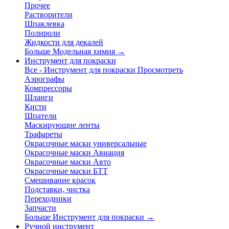
Прочее
Растворители
Шпаклевка
Полироли
Жидкости для декалей
Больше Модельная химия
→
Инструмент для покраски
Все - Инструмент для покраски
Просмотреть
Аэрографы
Компрессоры
Шланги
Кисти
Шпатели
Маскирующие ленты
Трафареты
Окрасочные маски универсальные
Окрасочные маски Авиация
Окрасочные маски Авто
Окрасочные маски БТТ
Смешивание красок
Подставки, чистка
Переходники
Запчасти
Больше Инструмент для покраски
→
Ручной инструмент