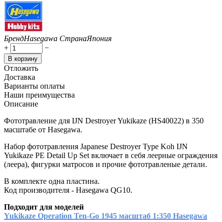
Бренд
Hasegawa
Страна
Япония
+
−
В корзину
Отложить
Доставка
Варианты оплаты
Наши преимущества
Описание
Фототравление для IJN Destroyer Yukikaze (HS40022) в 350
масштабе от Hasegawa.
Набор фототравления Japanese Destroyer Type Koh IJN
Yukikaze PE Detail Up Set включает в себя леерные ограждения
(леера), фигурки матросов и прочие фототравленые детали.
В комплекте одна пластина.
Код производителя - Hasegawa QG10.
Подходит для моделей
Yukikaze Operation Ten-Go 1945 масштаб 1:350 Hasegawa