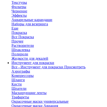
Текстуры
Фильтры
Чернение
Эффекты
Акварельные карандаши
Наборы для везеринга
Еще
Покраска
Все Покраска
Прочее
Растворители
Шпаклевка
Полироли
Жидкости для декалей
Инструмент для покраски
Все - Инструмент для покраски
Просмотреть
Аэрографы
Компрессоры
Шланги
Кисти
Шпатели
Маскирующие ленты
Трафареты
Окрасочные маски универсальные
Окрасочные маски Авиация