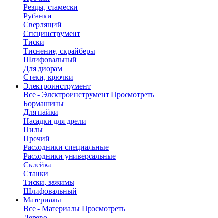
Резцы, стамески
Рубанки
Сверлящий
Специнструмент
Тиски
Тиснение, скрайберы
Шлифовальный
Для диорам
Стеки, крючки
Электроинструмент
Все - Электроинструмент
Просмотреть
Бормашины
Для пайки
Насадки для дрели
Пилы
Прочий
Расходники специальные
Расходники универсальные
Склейка
Станки
Тиски, зажимы
Шлифовальный
Материалы
Все - Материалы
Просмотреть
Дерево