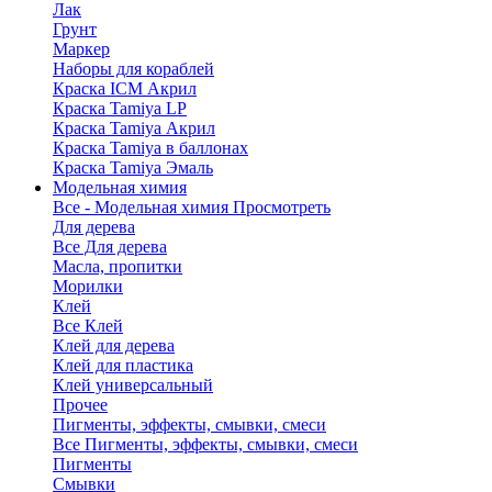
Лак
Грунт
Маркер
Наборы для кораблей
Краска ICM Акрил
Краска Tamiya LP
Краска Tamiya Акрил
Краска Tamiya в баллонах
Краска Tamiya Эмаль
Модельная химия
Все - Модельная химия
Просмотреть
Для дерева
Все Для дерева
Масла, пропитки
Морилки
Клей
Все Клей
Клей для дерева
Клей для пластика
Клей универсальный
Прочее
Пигменты, эффекты, смывки, смеси
Все Пигменты, эффекты, смывки, смеси
Пигменты
Смывки