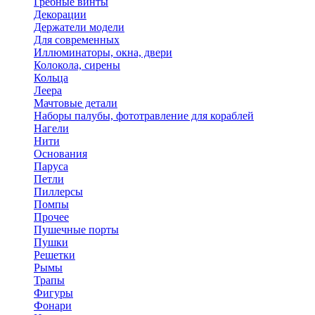
Гребные винты
Декорации
Держатели модели
Для современных
Иллюминаторы, окна, двери
Колокола, сирены
Кольца
Леера
Мачтовые детали
Наборы палубы, фототравление для кораблей
Нагели
Нити
Основания
Паруса
Петли
Пиллерсы
Помпы
Прочее
Пушечные порты
Пушки
Решетки
Рымы
Трапы
Фигуры
Фонари