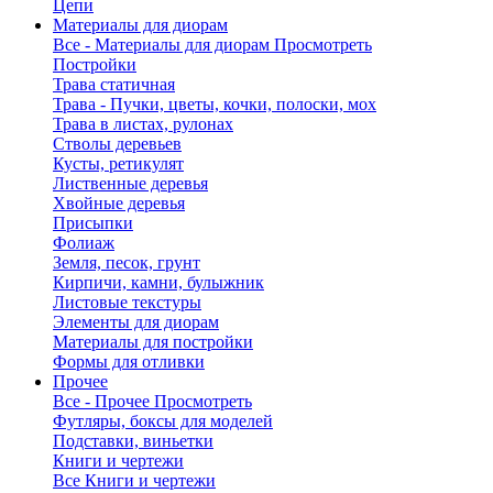
Цепи
Материалы для диорам
Все - Материалы для диорам
Просмотреть
Постройки
Трава статичная
Трава - Пучки, цветы, кочки, полоски, мох
Трава в листах, рулонах
Стволы деревьев
Кусты, ретикулят
Лиственные деревья
Хвойные деревья
Присыпки
Фолиаж
Земля, песок, грунт
Кирпичи, камни, булыжник
Листовые текстуры
Элементы для диорам
Материалы для постройки
Формы для отливки
Прочее
Все - Прочее
Просмотреть
Футляры, боксы для моделей
Подставки, виньетки
Книги и чертежи
Все Книги и чертежи