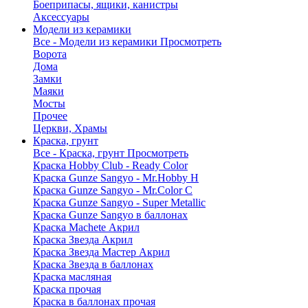
Боеприпасы, ящики, канистры
Аксессуары
Модели из керамики
Все - Модели из керамики
Просмотреть
Ворота
Дома
Замки
Маяки
Мосты
Прочее
Церкви, Храмы
Краска, грунт
Все - Краска, грунт
Просмотреть
Краска Hobby Club - Ready Color
Краска Gunze Sangyo - Mr.Hobby H
Краска Gunze Sangyo - Mr.Color C
Краска Gunze Sangyo - Super Metallic
Краска Gunze Sangyo в баллонах
Краска Machete Акрил
Краска Звезда Акрил
Краска Звезда Мастер Акрил
Краска Звезда в баллонах
Краска масляная
Краска прочая
Краска в баллонах прочая