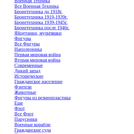
Военная Техника
Все Военная Техника
Бронетехника до 1918г.
Бронетехника 1919-1939г.
Бронетехника 1939-1945г.
Бронетехника после 1946г.
Яйцетанки, мультяшки
Фигуры
Все Фигуры
Наполеоника
Первая мировая война
Вторая мировая война
Современные
Дикий запад
Исторические
Гражданское население
Фэнтези
Животные
Фигуры из резинопластика
Еще
Флот
Все Флот
Парусники
Военные корабли
Гражданские суда