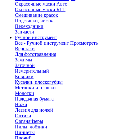
Окрасочные маски Авто
Окрасочные маски БТТ
Смешивание красок
Подставки, чистка
Переходники
Запчасти
Ручной инструмент
Все - Ручной инструмент
Просмотреть
Верстаки
Для фототравления
Зажимы
Заточной
Измерительный
Коврики
Кусачки, плоскогубцы
Метчики и плашки
Молотки
Наждачная бумага
Ножи
Лезвия для ножей
Оптика
Органайзеры
Пилы, лобзики
Пинцеты
Прочий