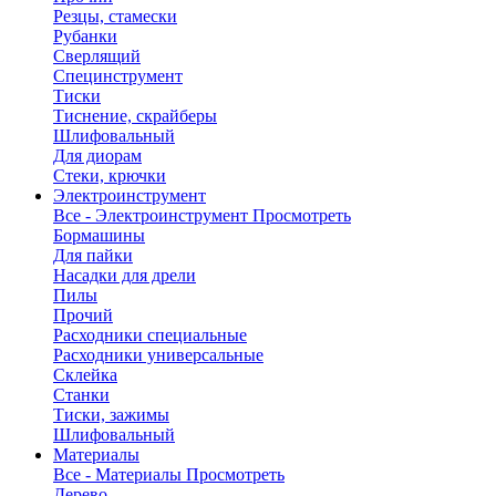
Резцы, стамески
Рубанки
Сверлящий
Специнструмент
Тиски
Тиснение, скрайберы
Шлифовальный
Для диорам
Стеки, крючки
Электроинструмент
Все - Электроинструмент
Просмотреть
Бормашины
Для пайки
Насадки для дрели
Пилы
Прочий
Расходники специальные
Расходники универсальные
Склейка
Станки
Тиски, зажимы
Шлифовальный
Материалы
Все - Материалы
Просмотреть
Дерево