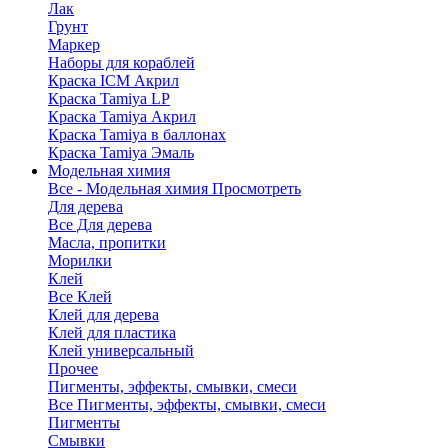
Лак
Грунт
Маркер
Наборы для кораблей
Краска ICM Акрил
Краска Tamiya LP
Краска Tamiya Акрил
Краска Tamiya в баллонах
Краска Tamiya Эмаль
Модельная химия
Все - Модельная химия
Просмотреть
Для дерева
Все Для дерева
Масла, пропитки
Морилки
Клей
Все Клей
Клей для дерева
Клей для пластика
Клей универсальный
Прочее
Пигменты, эффекты, смывки, смеси
Все Пигменты, эффекты, смывки, смеси
Пигменты
Смывки