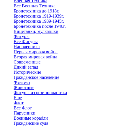
Военная Техника
Все Военная Техника
Бронетехника до 1918г.
Бронетехника 1919-1939г.
Бронетехника 1939-1945г.
Бронетехника после 1946г.
Яйцетанки, мультяшки
Фигуры
Все Фигуры
Наполеоника
Первая мировая война
Вторая мировая война
Современные
Дикий запад
Исторические
Гражданское население
Фэнтези
Животные
Фигуры из резинопластика
Еще
Флот
Все Флот
Парусники
Военные корабли
Гражданские суда