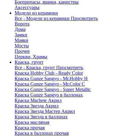
Боеприпасы, ящики, канистры
Аксессуары
Модели из керамики
Все - Модели из керамики
Просмотреть
Ворота
Дома
Замки
Маяки
Мосты
Прочее
Церкви, Храмы
Краска, грунт
Все - Краска, грунт
Просмотреть
Краска Hobby Club - Ready Color
Краска Gunze Sangyo - Mr.Hobby H
Краска Gunze Sangyo - Mr.Color C
Краска Gunze Sangyo - Super Metallic
Краска Gunze Sangyo в баллонах
Краска Machete Акрил
Краска Звезда Акрил
Краска Звезда Мастер Акрил
Краска Звезда в баллонах
Краска масляная
Краска прочая
Краска в баллонах прочая