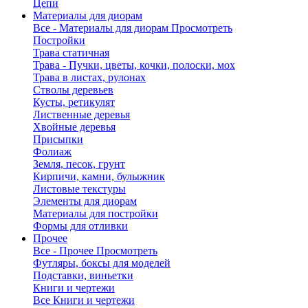
Цепи
Материалы для диорам
Все - Материалы для диорам
Просмотреть
Постройки
Трава статичная
Трава - Пучки, цветы, кочки, полоски, мох
Трава в листах, рулонах
Стволы деревьев
Кусты, ретикулят
Лиственные деревья
Хвойные деревья
Присыпки
Фолиаж
Земля, песок, грунт
Кирпичи, камни, булыжник
Листовые текстуры
Элементы для диорам
Материалы для постройки
Формы для отливки
Прочее
Все - Прочее
Просмотреть
Футляры, боксы для моделей
Подставки, виньетки
Книги и чертежи
Все Книги и чертежи