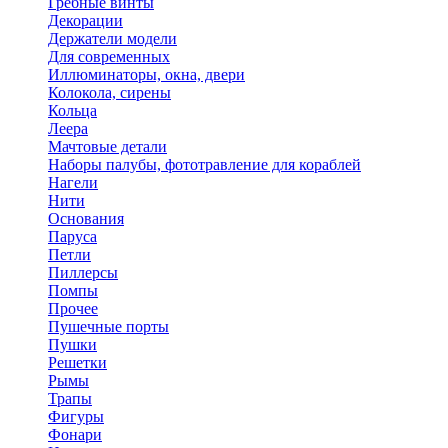
Гребные винты
Декорации
Держатели модели
Для современных
Иллюминаторы, окна, двери
Колокола, сирены
Кольца
Леера
Мачтовые детали
Наборы палубы, фототравление для кораблей
Нагели
Нити
Основания
Паруса
Петли
Пиллерсы
Помпы
Прочее
Пушечные порты
Пушки
Решетки
Рымы
Трапы
Фигуры
Фонари