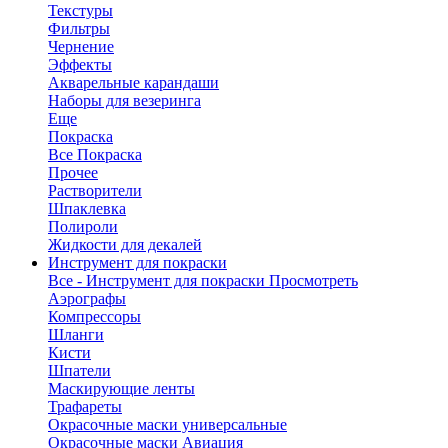
Текстуры
Фильтры
Чернение
Эффекты
Акварельные карандаши
Наборы для везеринга
Еще
Покраска
Все Покраска
Прочее
Растворители
Шпаклевка
Полироли
Жидкости для декалей
Инструмент для покраски
Все - Инструмент для покраски
Просмотреть
Аэрографы
Компрессоры
Шланги
Кисти
Шпатели
Маскирующие ленты
Трафареты
Окрасочные маски универсальные
Окрасочные маски Авиация