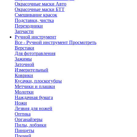
Окрасочные маски Авто
Окрасочные маски БТТ
Смешивание красок
Подставки, чистка
Переходники
Запчасти
Ручной инструмент
Все - Ручной инструмент
Просмотреть
Верстаки
Для фототравления
Зажимы
Заточной
Измерительный
Коврики
Кусачки, плоскогубцы
Метчики и плашки
Молотки
Наждачная бумага
Ножи
Лезвия для ножей
Оптика
Органайзеры
Пилы, лобзики
Пинцеты
Прочий