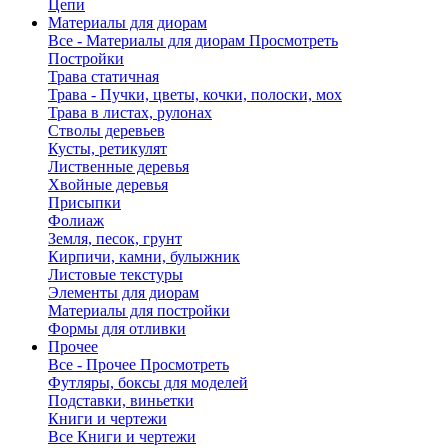
Цепи
Материалы для диорам
Все - Материалы для диорам
Просмотреть
Постройки
Трава статичная
Трава - Пучки, цветы, кочки, полоски, мох
Трава в листах, рулонах
Стволы деревьев
Кусты, ретикулят
Лиственные деревья
Хвойные деревья
Присыпки
Фолиаж
Земля, песок, грунт
Кирпичи, камни, булыжник
Листовые текстуры
Элементы для диорам
Материалы для постройки
Формы для отливки
Прочее
Все - Прочее
Просмотреть
Футляры, боксы для моделей
Подставки, виньетки
Книги и чертежи
Все Книги и чертежи