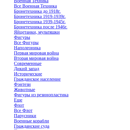
Военная Техника
Все Военная Техника
Бронетехника до 1918г.
Бронетехника 1919-1939г.
Бронетехника 1939-1945г.
Бронетехника после 1946г.
Яйцетанки, мультяшки
Фигуры
Все Фигуры
Наполеоника
Первая мировая война
Вторая мировая война
Современные
Дикий запад
Исторические
Гражданское население
Фэнтези
Животные
Фигуры из резинопластика
Еще
Флот
Все Флот
Парусники
Военные корабли
Гражданские суда