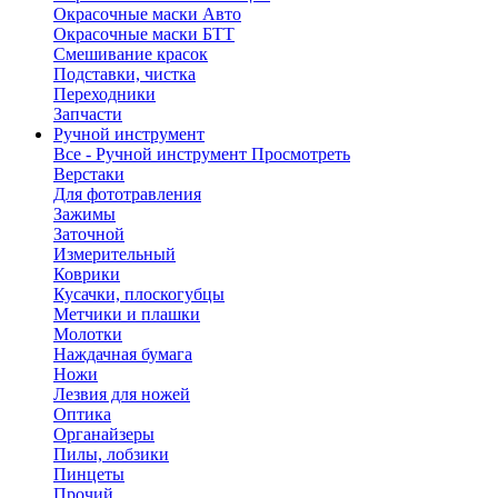
Окрасочные маски Авто
Окрасочные маски БТТ
Смешивание красок
Подставки, чистка
Переходники
Запчасти
Ручной инструмент
Все - Ручной инструмент
Просмотреть
Верстаки
Для фототравления
Зажимы
Заточной
Измерительный
Коврики
Кусачки, плоскогубцы
Метчики и плашки
Молотки
Наждачная бумага
Ножи
Лезвия для ножей
Оптика
Органайзеры
Пилы, лобзики
Пинцеты
Прочий