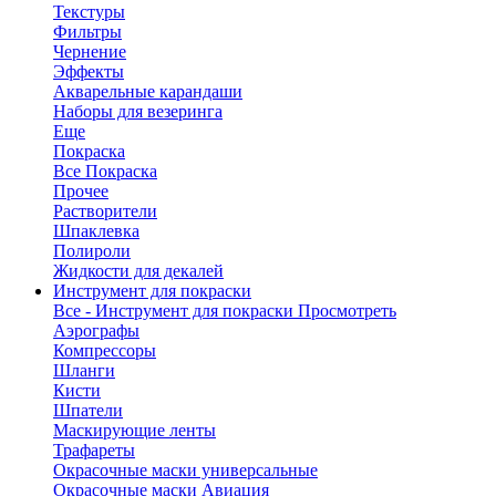
Текстуры
Фильтры
Чернение
Эффекты
Акварельные карандаши
Наборы для везеринга
Еще
Покраска
Все Покраска
Прочее
Растворители
Шпаклевка
Полироли
Жидкости для декалей
Инструмент для покраски
Все - Инструмент для покраски
Просмотреть
Аэрографы
Компрессоры
Шланги
Кисти
Шпатели
Маскирующие ленты
Трафареты
Окрасочные маски универсальные
Окрасочные маски Авиация