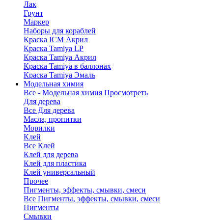
Лак
Грунт
Маркер
Наборы для кораблей
Краска ICM Акрил
Краска Tamiya LP
Краска Tamiya Акрил
Краска Tamiya в баллонах
Краска Tamiya Эмаль
Модельная химия
Все - Модельная химия
Просмотреть
Для дерева
Все Для дерева
Масла, пропитки
Морилки
Клей
Все Клей
Клей для дерева
Клей для пластика
Клей универсальный
Прочее
Пигменты, эффекты, смывки, смеси
Все Пигменты, эффекты, смывки, смеси
Пигменты
Смывки