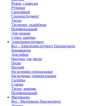
Резцы, стамески
Рубанки
Сверлящий
Специнструмент
Тиски
Тиснение, скрайберы
Шлифовальный
Для диорам
Стеки, крючки
Электроинструмент
Все - Электроинструмент
Просмотреть
Бормашины
Для пайки
Насадки для дрели
Пилы
Прочий
Расходники специальные
Расходники универсальные
Склейка
Станки
Тиски, зажимы
Шлифовальный
Материалы
Все - Материалы
Просмотреть
Дерево