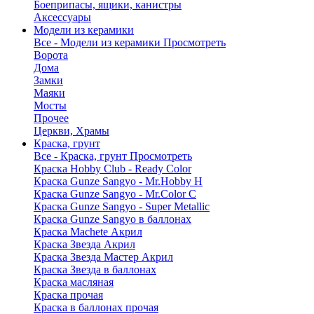
Боеприпасы, ящики, канистры
Аксессуары
Модели из керамики
Все - Модели из керамики
Просмотреть
Ворота
Дома
Замки
Маяки
Мосты
Прочее
Церкви, Храмы
Краска, грунт
Все - Краска, грунт
Просмотреть
Краска Hobby Club - Ready Color
Краска Gunze Sangyo - Mr.Hobby H
Краска Gunze Sangyo - Mr.Color C
Краска Gunze Sangyo - Super Metallic
Краска Gunze Sangyo в баллонах
Краска Machete Акрил
Краска Звезда Акрил
Краска Звезда Мастер Акрил
Краска Звезда в баллонах
Краска масляная
Краска прочая
Краска в баллонах прочая