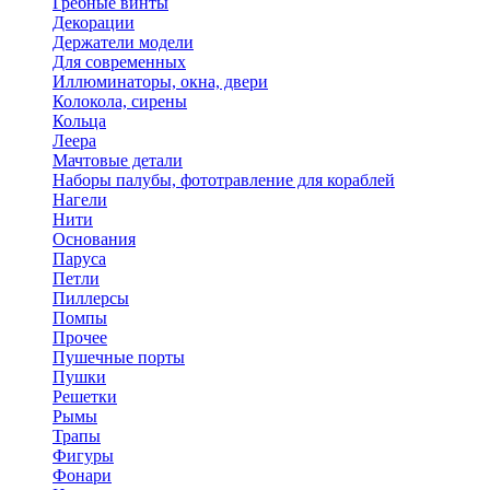
Гребные винты
Декорации
Держатели модели
Для современных
Иллюминаторы, окна, двери
Колокола, сирены
Кольца
Леера
Мачтовые детали
Наборы палубы, фототравление для кораблей
Нагели
Нити
Основания
Паруса
Петли
Пиллерсы
Помпы
Прочее
Пушечные порты
Пушки
Решетки
Рымы
Трапы
Фигуры
Фонари