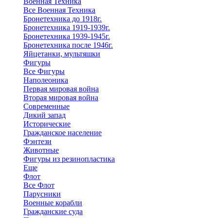
Военная Техника
Все Военная Техника
Бронетехника до 1918г.
Бронетехника 1919-1939г.
Бронетехника 1939-1945г.
Бронетехника после 1946г.
Яйцетанки, мультяшки
Фигуры
Все Фигуры
Наполеоника
Первая мировая война
Вторая мировая война
Современные
Дикий запад
Исторические
Гражданское население
Фэнтези
Животные
Фигуры из резинопластика
Еще
Флот
Все Флот
Парусники
Военные корабли
Гражданские суда