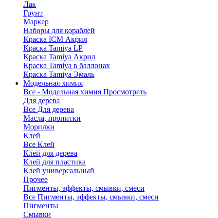
Лак
Грунт
Маркер
Наборы для кораблей
Краска ICM Акрил
Краска Tamiya LP
Краска Tamiya Акрил
Краска Tamiya в баллонах
Краска Tamiya Эмаль
Модельная химия
Все - Модельная химия
Просмотреть
Для дерева
Все Для дерева
Масла, пропитки
Морилки
Клей
Все Клей
Клей для дерева
Клей для пластика
Клей универсальный
Прочее
Пигменты, эффекты, смывки, смеси
Все Пигменты, эффекты, смывки, смеси
Пигменты
Смывки