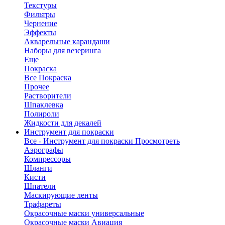
Текстуры
Фильтры
Чернение
Эффекты
Акварельные карандаши
Наборы для везеринга
Еще
Покраска
Все Покраска
Прочее
Растворители
Шпаклевка
Полироли
Жидкости для декалей
Инструмент для покраски
Все - Инструмент для покраски
Просмотреть
Аэрографы
Компрессоры
Шланги
Кисти
Шпатели
Маскирующие ленты
Трафареты
Окрасочные маски универсальные
Окрасочные маски Авиация