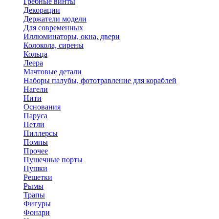
Гребные винты
Декорации
Держатели модели
Для современных
Иллюминаторы, окна, двери
Колокола, сирены
Кольца
Леера
Мачтовые детали
Наборы палубы, фототравление для кораблей
Нагели
Нити
Основания
Паруса
Петли
Пиллерсы
Помпы
Прочее
Пушечные порты
Пушки
Решетки
Рымы
Трапы
Фигуры
Фонари