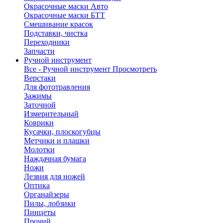
Окрасочные маски Авто
Окрасочные маски БТТ
Смешивание красок
Подставки, чистка
Переходники
Запчасти
Ручной инструмент
Все - Ручной инструмент
Просмотреть
Верстаки
Для фототравления
Зажимы
Заточной
Измерительный
Коврики
Кусачки, плоскогубцы
Метчики и плашки
Молотки
Наждачная бумага
Ножи
Лезвия для ножей
Оптика
Органайзеры
Пилы, лобзики
Пинцеты
Прочий