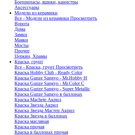
Боеприпасы, ящики, канистры
Аксессуары
Модели из керамики
Все - Модели из керамики
Просмотреть
Ворота
Дома
Замки
Маяки
Мосты
Прочее
Церкви, Храмы
Краска, грунт
Все - Краска, грунт
Просмотреть
Краска Hobby Club - Ready Color
Краска Gunze Sangyo - Mr.Hobby H
Краска Gunze Sangyo - Mr.Color C
Краска Gunze Sangyo - Super Metallic
Краска Gunze Sangyo в баллонах
Краска Machete Акрил
Краска Звезда Акрил
Краска Звезда Мастер Акрил
Краска Звезда в баллонах
Краска масляная
Краска прочая
Краска в баллонах прочая