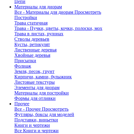
Цепи
Материалы для диорам
Все - Материалы для диорам
Просмотреть
Постройки
Трава статичная
Трава - Пучки, цветы, кочки, полоски, мох
Трава в листах, рулонах
Стволы деревьев
Кусты, ретикулят
Лиственные деревья
Хвойные деревья
Присыпки
Фолиаж
Земля, песок, грунт
Кирпичи, камни, булыжник
Листовые текстуры
Элементы для диорам
Материалы для постройки
Формы для отливки
Прочее
Все - Прочее
Просмотреть
Футляры, боксы для моделей
Подставки, виньетки
Книги и чертежи
Все Книги и чертежи