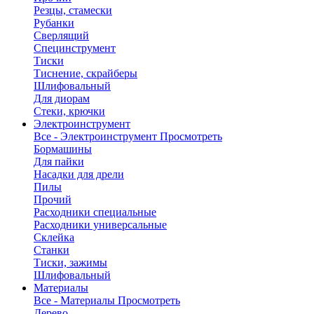
Резцы, стамески
Рубанки
Сверлящий
Специнструмент
Тиски
Тиснение, скрайберы
Шлифовальный
Для диорам
Стеки, крючки
Электроинструмент
Все - Электроинструмент
Просмотреть
Бормашины
Для пайки
Насадки для дрели
Пилы
Прочий
Расходники специальные
Расходники универсальные
Склейка
Станки
Тиски, зажимы
Шлифовальный
Материалы
Все - Материалы
Просмотреть
Дерево