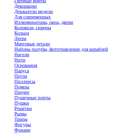
Гребные винты
Декорации
Держатели модели
Для современных
Иллюминаторы, окна, двери
Колокола, сирены
Кольца
Леера
Мачтовые детали
Наборы палубы, фототравление для кораблей
Нагели
Нити
Основания
Паруса
Петли
Пиллерсы
Помпы
Прочее
Пушечные порты
Пушки
Решетки
Рымы
Трапы
Фигуры
Фонари