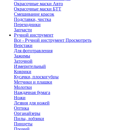
Окрасочные маски Авто
Окрасочные маски БТТ
Смешивание красок
Подставки, чистка
Переходники
Запчасти
Ручной инструмент
Все - Ручной инструмент
Просмотреть
Верстаки
Для фототравления
Зажимы
Заточной
Измерительный
Коврики
Кусачки, плоскогубцы
Метчики и плашки
Молотки
Наждачная бумага
Ножи
Лезвия для ножей
Оптика
Органайзеры
Пилы, лобзики
Пинцеты
Прочий