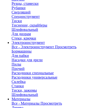
Резцы, стамески
Рубанки
Сверлящий
Специнструмент
Тиски
Тиснение, скрайберы
Шлифовальный
Для диорам
Стеки, крючки
Электроинструмент
Все - Электроинструмент
Просмотреть
Бормашины
Для пайки
Насадки для дрели
Пилы
Прочий
Расходники специальные
Расходники универсальные
Склейка
Станки
Тиски, зажимы
Шлифовальный
Материалы
Все - Материалы
Просмотреть
Дерево