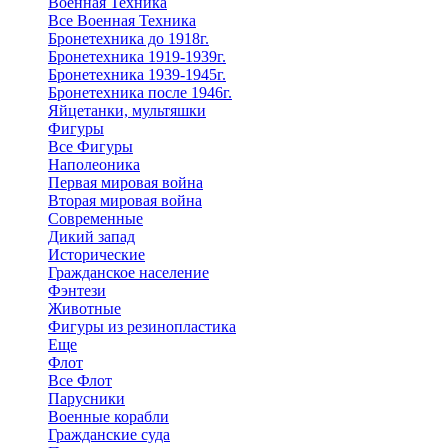
Военная Техника
Все Военная Техника
Бронетехника до 1918г.
Бронетехника 1919-1939г.
Бронетехника 1939-1945г.
Бронетехника после 1946г.
Яйцетанки, мультяшки
Фигуры
Все Фигуры
Наполеоника
Первая мировая война
Вторая мировая война
Современные
Дикий запад
Исторические
Гражданское население
Фэнтези
Животные
Фигуры из резинопластика
Еще
Флот
Все Флот
Парусники
Военные корабли
Гражданские суда