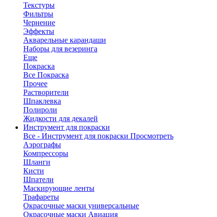
Текстуры
Фильтры
Чернение
Эффекты
Акварельные карандаши
Наборы для везеринга
Еще
Покраска
Все Покраска
Прочее
Растворители
Шпаклевка
Полироли
Жидкости для декалей
Инструмент для покраски
Все - Инструмент для покраски
Просмотреть
Аэрографы
Компрессоры
Шланги
Кисти
Шпатели
Маскирующие ленты
Трафареты
Окрасочные маски универсальные
Окрасочные маски Авиация