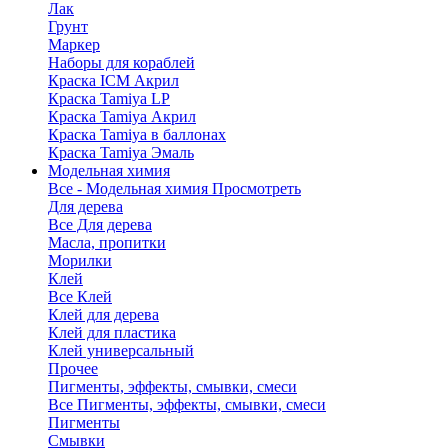
Лак
Грунт
Маркер
Наборы для кораблей
Краска ICM Акрил
Краска Tamiya LP
Краска Tamiya Акрил
Краска Tamiya в баллонах
Краска Tamiya Эмаль
Модельная химия
Все - Модельная химия
Просмотреть
Для дерева
Все Для дерева
Масла, пропитки
Морилки
Клей
Все Клей
Клей для дерева
Клей для пластика
Клей универсальный
Прочее
Пигменты, эффекты, смывки, смеси
Все Пигменты, эффекты, смывки, смеси
Пигменты
Смывки