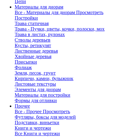
Цепи
Материалы для диорам
Все - Материалы для диорам
Просмотреть
Постройки
Трава статичная
Трава - Пучки, цветы, кочки, полоски, мох
Трава в листах, рулонах
Стволы деревьев
Кусты, ретикулят
Лиственные деревья
Хвойные деревья
Присыпки
Фолиаж
Земля, песок, грунт
Кирпичи, камни, булыжник
Листовые текстуры
Элементы для диорам
Материалы для постройки
Формы для отливки
Прочее
Все - Прочее
Просмотреть
Футляры, боксы для моделей
Подставки, виньетки
Книги и чертежи
Все Книги и чертежи