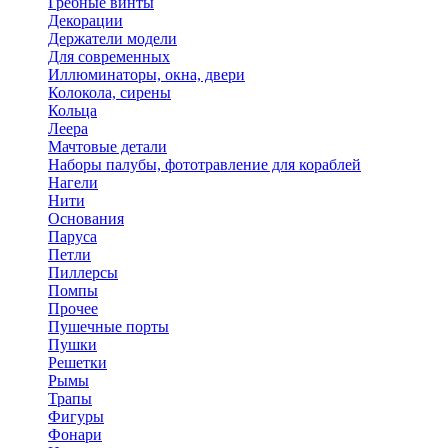
Гребные винты
Декорации
Держатели модели
Для современных
Иллюминаторы, окна, двери
Колокола, сирены
Кольца
Леера
Мачтовые детали
Наборы палубы, фототравление для кораблей
Нагели
Нити
Основания
Паруса
Петли
Пиллерсы
Помпы
Прочее
Пушечные порты
Пушки
Решетки
Рымы
Трапы
Фигуры
Фонари