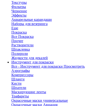
Текстуры
Фильтры
Чернение
Эффекты
Акварельные карандаши
Наборы для везеринга
Еще
Покраска
Все Покраска
Прочее
Растворители
Шпаклевка
Полироли
Жидкости для декалей
Инструмент для покраски
Все - Инструмент для покраски
Просмотреть
Аэрографы
Компрессоры
Шланги
Кисти
Шпатели
Маскирующие ленты
Трафареты
Окрасочные маски универсальные
Окрасочные маски Авиация