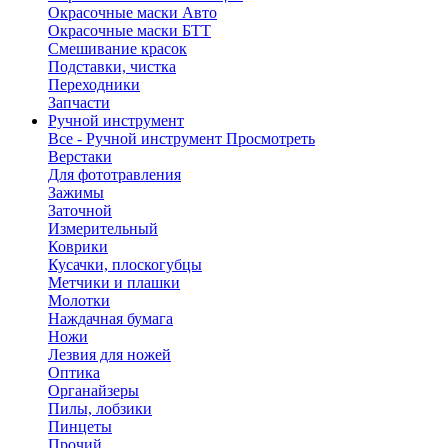
Окрасочные маски Авто
Окрасочные маски БТТ
Смешивание красок
Подставки, чистка
Переходники
Запчасти
Ручной инструмент
Все - Ручной инструмент
Просмотреть
Верстаки
Для фототравления
Зажимы
Заточной
Измерительный
Коврики
Кусачки, плоскогубцы
Метчики и плашки
Молотки
Наждачная бумага
Ножи
Лезвия для ножей
Оптика
Органайзеры
Пилы, лобзики
Пинцеты
Прочий