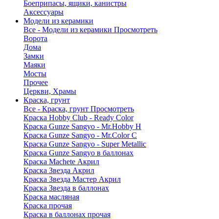
Боеприпасы, ящики, канистры
Аксессуары
Модели из керамики
Все - Модели из керамики
Просмотреть
Ворота
Дома
Замки
Маяки
Мосты
Прочее
Церкви, Храмы
Краска, грунт
Все - Краска, грунт
Просмотреть
Краска Hobby Club - Ready Color
Краска Gunze Sangyo - Mr.Hobby H
Краска Gunze Sangyo - Mr.Color C
Краска Gunze Sangyo - Super Metallic
Краска Gunze Sangyo в баллонах
Краска Machete Акрил
Краска Звезда Акрил
Краска Звезда Мастер Акрил
Краска Звезда в баллонах
Краска масляная
Краска прочая
Краска в баллонах прочая