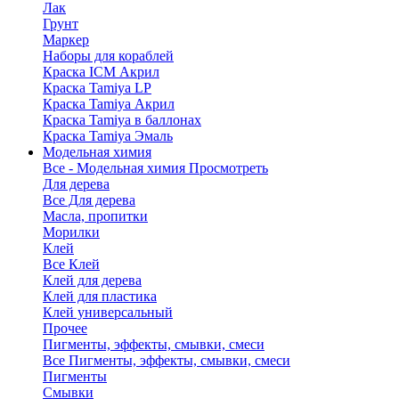
Лак
Грунт
Маркер
Наборы для кораблей
Краска ICM Акрил
Краска Tamiya LP
Краска Tamiya Акрил
Краска Tamiya в баллонах
Краска Tamiya Эмаль
Модельная химия
Все - Модельная химия
Просмотреть
Для дерева
Все Для дерева
Масла, пропитки
Морилки
Клей
Все Клей
Клей для дерева
Клей для пластика
Клей универсальный
Прочее
Пигменты, эффекты, смывки, смеси
Все Пигменты, эффекты, смывки, смеси
Пигменты
Смывки