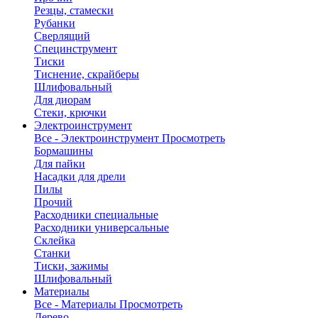
Резцы, стамески
Рубанки
Сверлящий
Специнструмент
Тиски
Тиснение, скрайберы
Шлифовальный
Для диорам
Стеки, крючки
Электроинструмент
Все - Электроинструмент
Просмотреть
Бормашины
Для пайки
Насадки для дрели
Пилы
Прочий
Расходники специальные
Расходники универсальные
Склейка
Станки
Тиски, зажимы
Шлифовальный
Материалы
Все - Материалы
Просмотреть
Дерево