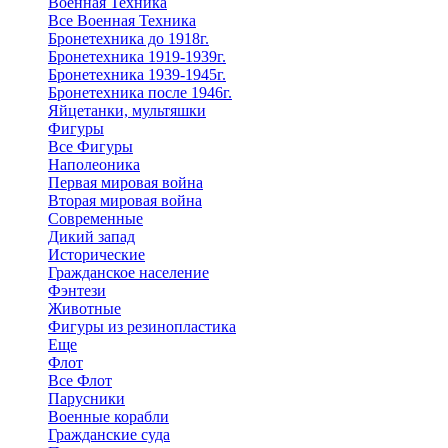
Военная Техника
Все Военная Техника
Бронетехника до 1918г.
Бронетехника 1919-1939г.
Бронетехника 1939-1945г.
Бронетехника после 1946г.
Яйцетанки, мультяшки
Фигуры
Все Фигуры
Наполеоника
Первая мировая война
Вторая мировая война
Современные
Дикий запад
Исторические
Гражданское население
Фэнтези
Животные
Фигуры из резинопластика
Еще
Флот
Все Флот
Парусники
Военные корабли
Гражданские суда