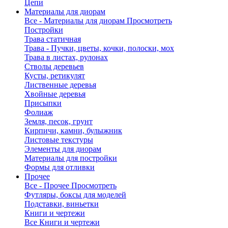
Цепи
Материалы для диорам
Все - Материалы для диорам
Просмотреть
Постройки
Трава статичная
Трава - Пучки, цветы, кочки, полоски, мох
Трава в листах, рулонах
Стволы деревьев
Кусты, ретикулят
Лиственные деревья
Хвойные деревья
Присыпки
Фолиаж
Земля, песок, грунт
Кирпичи, камни, булыжник
Листовые текстуры
Элементы для диорам
Материалы для постройки
Формы для отливки
Прочее
Все - Прочее
Просмотреть
Футляры, боксы для моделей
Подставки, виньетки
Книги и чертежи
Все Книги и чертежи