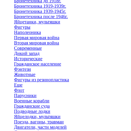
Бронетехника до 1918г.
Бронетехника 1919-1939г.
Бронетехника 1939-1945г.
Бронетехника после 1946г.
Яйцетанки, мультяшки
Фигуры
Наполеоника
Первая мировая война
Вторая мировая война
Современные
Дикий запад
Исторические
Гражданское население
Фэнтези
Животные
Фигуры из резинопластика
Еще
Флот
Парусники
Военные корабли
Гражданские суда
Подводные лодки
Яйцелодки, мультяшки
Поезда, вагоны, травмаи
Двигатели, части моделей