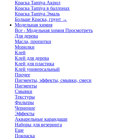
Краска Tamiya Акрил
Краска Tamiya в баллонах
Краска Tamiya Эмаль
Больше Краска, грунт
→
Модельная химия
Все - Модельная химия
Просмотреть
Для дерева
Масла, пропитки
Морилки
Клей
Клей для дерева
Клей для пластика
Клей универсальный
Прочее
Пигменты, эффекты, смывки, смеси
Пигменты
Смывки
Текстуры
Фильтры
Чернение
Эффекты
Акварельные карандаши
Наборы для везеринга
Еще
Покраска