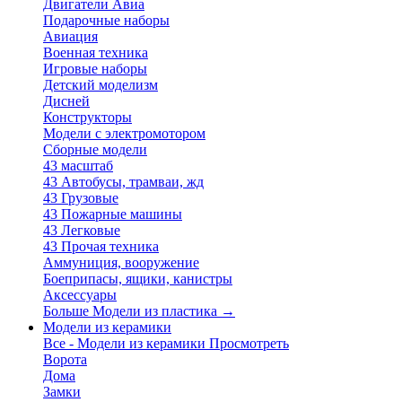
Двигатели Авиа
Подарочные наборы
Авиация
Военная техника
Игровые наборы
Детский моделизм
Дисней
Конструкторы
Модели с электромотором
Сборные модели
43 масштаб
43 Автобусы, трамваи, жд
43 Грузовые
43 Пожарные машины
43 Легковые
43 Прочая техника
Аммуниция, вооружение
Боеприпасы, ящики, канистры
Аксессуары
Больше Модели из пластика
→
Модели из керамики
Все - Модели из керамики
Просмотреть
Ворота
Дома
Замки