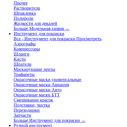
Прочее
Растворители
Шпаклевка
Полироли
Жидкости для декалей
Больше Модельная химия
→
Инструмент для покраски
Все - Инструмент для покраски
Просмотреть
Аэрографы
Компрессоры
Шланги
Кисти
Шпатели
Маскирующие ленты
Трафареты
Окрасочные маски универсальные
Окрасочные маски Авиация
Окрасочные маски Авто
Окрасочные маски БТТ
Смешивание красок
Подставки, чистка
Переходники
Запчасти
Больше Инструмент для покраски
→
Ручной инструмент