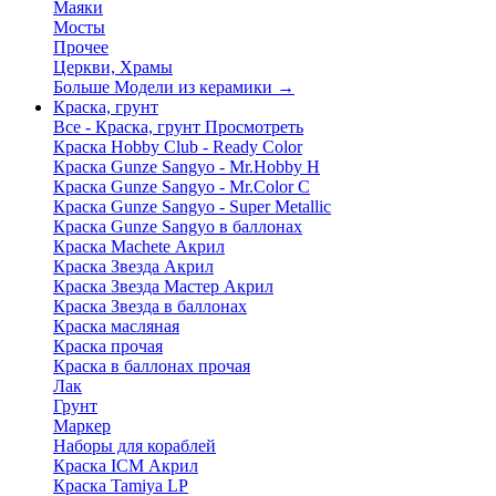
Маяки
Мосты
Прочее
Церкви, Храмы
Больше Модели из керамики
→
Краска, грунт
Все - Краска, грунт
Просмотреть
Краска Hobby Club - Ready Color
Краска Gunze Sangyo - Mr.Hobby H
Краска Gunze Sangyo - Mr.Color C
Краска Gunze Sangyo - Super Metallic
Краска Gunze Sangyo в баллонах
Краска Machete Акрил
Краска Звезда Акрил
Краска Звезда Мастер Акрил
Краска Звезда в баллонах
Краска масляная
Краска прочая
Краска в баллонах прочая
Лак
Грунт
Маркер
Наборы для кораблей
Краска ICM Акрил
Краска Tamiya LP