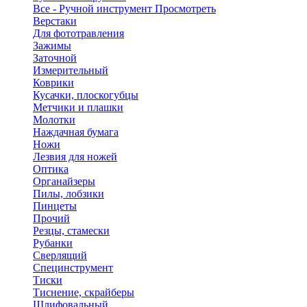
Все - Ручной инструмент
Просмотреть
Верстаки
Для фототравления
Зажимы
Заточной
Измерительный
Коврики
Кусачки, плоскогубцы
Метчики и плашки
Молотки
Наждачная бумага
Ножи
Лезвия для ножей
Оптика
Органайзеры
Пилы, лобзики
Пинцеты
Прочий
Резцы, стамески
Рубанки
Сверлящий
Специнструмент
Тиски
Тиснение, скрайберы
Шлифовальный