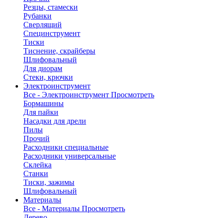
Резцы, стамески
Рубанки
Сверлящий
Специнструмент
Тиски
Тиснение, скрайберы
Шлифовальный
Для диорам
Стеки, крючки
Электроинструмент
Все - Электроинструмент
Просмотреть
Бормашины
Для пайки
Насадки для дрели
Пилы
Прочий
Расходники специальные
Расходники универсальные
Склейка
Станки
Тиски, зажимы
Шлифовальный
Материалы
Все - Материалы
Просмотреть
Дерево