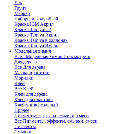
Лак
Грунт
Маркер
Наборы для кораблей
Краска ICM Акрил
Краска Tamiya LP
Краска Tamiya Акрил
Краска Tamiya в баллонах
Краска Tamiya Эмаль
Модельная химия
Все - Модельная химия
Просмотреть
Для дерева
Все Для дерева
Масла, пропитки
Морилки
Клей
Все Клей
Клей для дерева
Клей для пластика
Клей универсальный
Прочее
Пигменты, эффекты, смывки, смеси
Все Пигменты, эффекты, смывки, смеси
Пигменты
Смывки