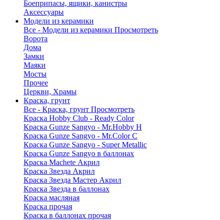
Боеприпасы, ящики, канистры
Аксессуары
Модели из керамики
Все - Модели из керамики
Просмотреть
Ворота
Дома
Замки
Маяки
Мосты
Прочее
Церкви, Храмы
Краска, грунт
Все - Краска, грунт
Просмотреть
Краска Hobby Club - Ready Color
Краска Gunze Sangyo - Mr.Hobby H
Краска Gunze Sangyo - Mr.Color C
Краска Gunze Sangyo - Super Metallic
Краска Gunze Sangyo в баллонах
Краска Machete Акрил
Краска Звезда Акрил
Краска Звезда Мастер Акрил
Краска Звезда в баллонах
Краска масляная
Краска прочая
Краска в баллонах прочая