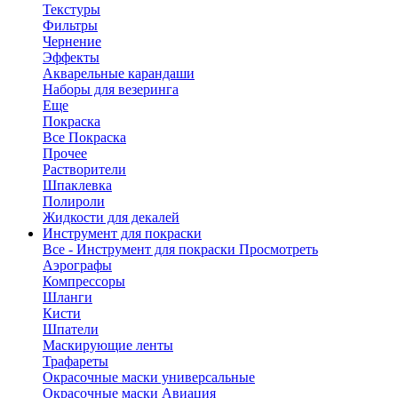
Текстуры
Фильтры
Чернение
Эффекты
Акварельные карандаши
Наборы для везеринга
Еще
Покраска
Все Покраска
Прочее
Растворители
Шпаклевка
Полироли
Жидкости для декалей
Инструмент для покраски
Все - Инструмент для покраски
Просмотреть
Аэрографы
Компрессоры
Шланги
Кисти
Шпатели
Маскирующие ленты
Трафареты
Окрасочные маски универсальные
Окрасочные маски Авиация