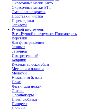
Окрасочные маски Авто
Окрасочные маски БТТ
Смешивание красок
Подставки, чистка
Переходники
Запчасти
Ручной инструмент
Все - Ручной инструмент
Просмотреть
Верстаки
Для фототравления
Зажимы
Заточной
Измерительный
Коврики
Кусачки, плоскогубцы
Метчики и плашки
Молотки
Наждачная бумага
Ножи
Лезвия для ножей
Оптика
Органайзеры
Пилы, лобзики
Пинцеты
Прочий