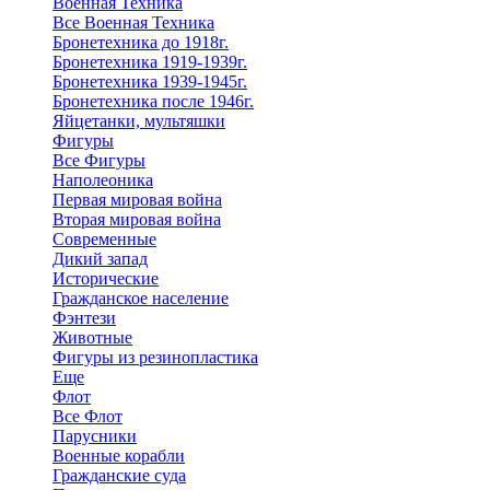
Военная Техника
Все Военная Техника
Бронетехника до 1918г.
Бронетехника 1919-1939г.
Бронетехника 1939-1945г.
Бронетехника после 1946г.
Яйцетанки, мультяшки
Фигуры
Все Фигуры
Наполеоника
Первая мировая война
Вторая мировая война
Современные
Дикий запад
Исторические
Гражданское население
Фэнтези
Животные
Фигуры из резинопластика
Еще
Флот
Все Флот
Парусники
Военные корабли
Гражданские суда