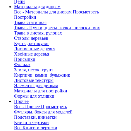
Цепи
Материалы для диорам
Все - Материалы для диорам
Просмотреть
Постройки
Трава статичная
Трава - Пучки, цветы, кочки, полоски, мох
Трава в листах, рулонах
Стволы деревьев
Кусты, ретикулят
Лиственные деревья
Хвойные деревья
Присыпки
Фолиаж
Земля, песок, грунт
Кирпичи, камни, булыжник
Листовые текстуры
Элементы для диорам
Материалы для постройки
Формы для отливки
Прочее
Все - Прочее
Просмотреть
Футляры, боксы для моделей
Подставки, виньетки
Книги и чертежи
Все Книги и чертежи