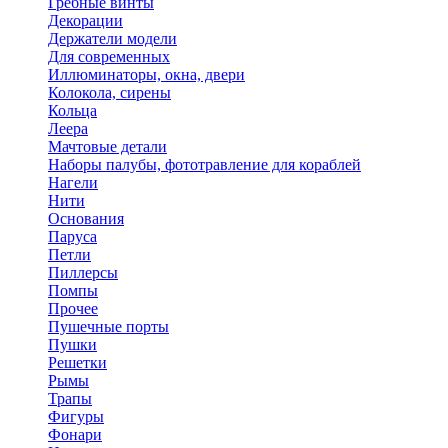
Гребные винты
Декорации
Держатели модели
Для современных
Иллюминаторы, окна, двери
Колокола, сирены
Кольца
Леера
Мачтовые детали
Наборы палубы, фототравление для кораблей
Нагели
Нити
Основания
Паруса
Петли
Пиллерсы
Помпы
Прочее
Пушечные порты
Пушки
Решетки
Рымы
Трапы
Фигуры
Фонари