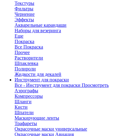
Текстуры
Фильтры
Чернение
Эффекты
Акварельные карандаши
Наборы для везеринга
Еще
Покраска
Все Покраска
Прочее
Растворители
Шпаклевка
Полироли
Жидкости для декалей
Инструмент для покраски
Все - Инструмент для покраски
Просмотреть
Аэрографы
Компрессоры
Шланги
Кисти
Шпатели
Маскирующие ленты
Трафареты
Окрасочные маски универсальные
Окрасочные маски Авиация