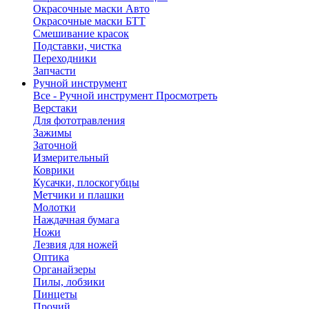
Окрасочные маски Авто
Окрасочные маски БТТ
Смешивание красок
Подставки, чистка
Переходники
Запчасти
Ручной инструмент
Все - Ручной инструмент
Просмотреть
Верстаки
Для фототравления
Зажимы
Заточной
Измерительный
Коврики
Кусачки, плоскогубцы
Метчики и плашки
Молотки
Наждачная бумага
Ножи
Лезвия для ножей
Оптика
Органайзеры
Пилы, лобзики
Пинцеты
Прочий