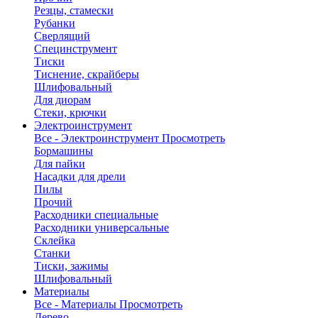
Резцы, стамески
Рубанки
Сверлящий
Специнструмент
Тиски
Тиснение, скрайберы
Шлифовальный
Для диорам
Стеки, крючки
Электроинструмент
Все - Электроинструмент
Просмотреть
Бормашины
Для пайки
Насадки для дрели
Пилы
Прочий
Расходники специальные
Расходники универсальные
Склейка
Станки
Тиски, зажимы
Шлифовальный
Материалы
Все - Материалы
Просмотреть
Дерево