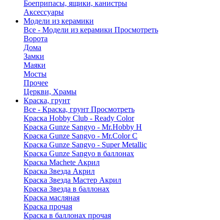
Боеприпасы, ящики, канистры
Аксессуары
Модели из керамики
Все - Модели из керамики
Просмотреть
Ворота
Дома
Замки
Маяки
Мосты
Прочее
Церкви, Храмы
Краска, грунт
Все - Краска, грунт
Просмотреть
Краска Hobby Club - Ready Color
Краска Gunze Sangyo - Mr.Hobby H
Краска Gunze Sangyo - Mr.Color C
Краска Gunze Sangyo - Super Metallic
Краска Gunze Sangyo в баллонах
Краска Machete Акрил
Краска Звезда Акрил
Краска Звезда Мастер Акрил
Краска Звезда в баллонах
Краска масляная
Краска прочая
Краска в баллонах прочая