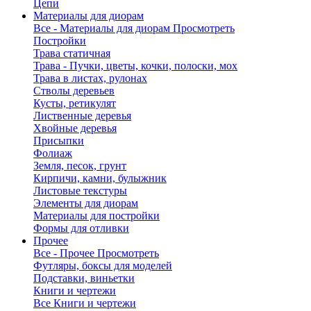
Цепи
Материалы для диорам
Все - Материалы для диорам
Просмотреть
Постройки
Трава статичная
Трава - Пучки, цветы, кочки, полоски, мох
Трава в листах, рулонах
Стволы деревьев
Кусты, ретикулят
Лиственные деревья
Хвойные деревья
Присыпки
Фолиаж
Земля, песок, грунт
Кирпичи, камни, булыжник
Листовые текстуры
Элементы для диорам
Материалы для постройки
Формы для отливки
Прочее
Все - Прочее
Просмотреть
Футляры, боксы для моделей
Подставки, виньетки
Книги и чертежи
Все Книги и чертежи