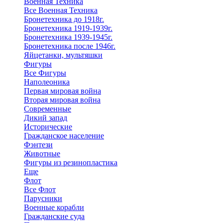
Военная Техника
Все Военная Техника
Бронетехника до 1918г.
Бронетехника 1919-1939г.
Бронетехника 1939-1945г.
Бронетехника после 1946г.
Яйцетанки, мультяшки
Фигуры
Все Фигуры
Наполеоника
Первая мировая война
Вторая мировая война
Современные
Дикий запад
Исторические
Гражданское население
Фэнтези
Животные
Фигуры из резинопластика
Еще
Флот
Все Флот
Парусники
Военные корабли
Гражданские суда