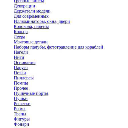
Гребные винты
Декорации
Держатели модели
Для современных
Иллюминаторы, окна, двери
Колокола, сирены
Кольца
Леера
Мачтовые детали
Наборы палубы, фототравление для кораблей
Нагели
Нити
Основания
Паруса
Петли
Пиллерсы
Помпы
Прочее
Пушечные порты
Пушки
Решетки
Рымы
Трапы
Фигуры
Фонари