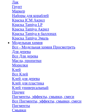
Лак
Грунт
Маркер
Наборы для кораблей
Краска ICM Акрил
Краска Tamiya LP
Краска Tamiya Акрил
Краска Tamiya в баллонах
Краска Tamiya Эмаль
Модельная химия
Все - Модельная химия
Просмотреть
Для дерева
Все Для дерева
Масла, пропитки
Морилки
Клей
Все Клей
Клей для дерева
Клей для пластика
Клей универсальный
Прочее
Пигменты, эффекты, смывки, смеси
Все Пигменты, эффекты, смывки, смеси
Пигменты
Смывки